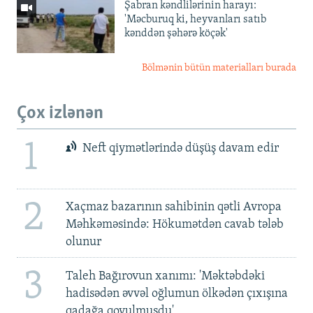
Şabran kəndlilərinin harayı:
'Məcburuq ki, heyvanları satıb
kənddən şəhərə köçək'
Bölmənin bütün materialları burada
Çox izlənən
1
Neft qiymətlərində düşüş davam edir
2
Xaçmaz bazarının sahibinin qətli Avropa
Məhkəməsində: Hökumətdən cavab tələb
olunur
3
Taleh Bağırovun xanımı: 'Məktəbdəki
hadisədən əvvəl oğlumun ölkədən çıxışına
qadağa qoyulmuşdu'