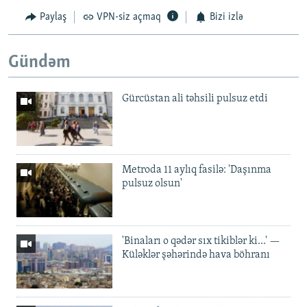
Paylaş
VPN-siz açmaq
Bizi izlə
Gündəm
Gürcüstan ali təhsili pulsuz etdi
Metroda 11 aylıq fasilə: 'Daşınma
pulsuz olsun'
'Binaları o qədər sıx tikiblər ki...' —
Küləklər şəhərində hava böhranı