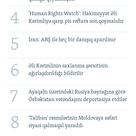
4
'Human Rights Watch': Hakimiyyət Əli
Kərimliyə qarşı pis rəftara son qoymalıdır
5
İran: ABŞ ilə heç bir danışıq aparılmır
6
Əli Kərimlinin saxlanma şəraitinin
ağırlaşdırıldığı bildirilir
7
Ayaqaltı üzərindəki Rusiya bayrağına görə
Özbəkistan vətəndaşını deportasiya etdilər
8
'Taliban' rəsmilərinin Moldovaya səfəri
siyasi qalmaqal yaradıb