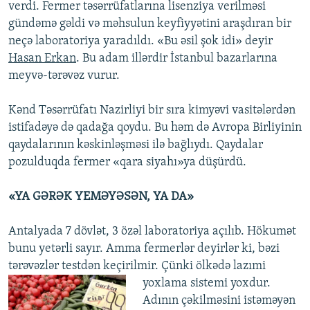
verdi. Fermer təsərrüfatlarına lisenziya verilməsi
gündəmə gəldi və məhsulun keyfiyyətini araşdıran bir
neçə laboratoriya yaradıldı. «Bu əsil şok idi» deyir
Hasan Erkan
. Bu adam illərdir İstanbul bazarlarına
meyvə-tərəvəz vurur.
Kənd Təsərrüfatı Nazirliyi bir sıra kimyəvi vasitələrdən
istifadəyə də qadağa qoydu. Bu həm də Avropa Birliyinin
qaydalarının kəskinləşməsi ilə bağlıydı. Qaydalar
pozulduqda fermer «qara siyahı»ya düşürdü.
«YA GƏRƏK YEMƏYƏSƏN, YA DA»
Antalyada 7 dövlət, 3 özəl laboratoriya açılıb. Hökumət
bunu yetərli sayır. Amma fermerlər deyirlər ki, bəzi
tərəvəzlər testdən keçirilmir. Çünki ölkədə lazımi
yoxlama sistemi yoxdur.
Adının çəkilməsini istəməyən