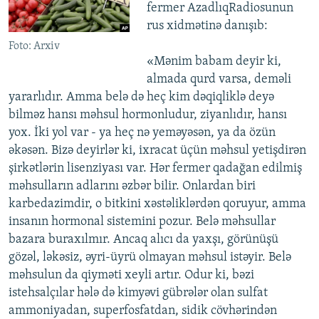
fermer AzadlıqRadiosunun
rus xidmətinə danışıb:
Foto: Arxiv
«Mənim babam deyir ki,
almada qurd varsa, deməli
yararlıdır. Amma belə də heç kim dəqiqliklə deyə
bilməz hansı məhsul hormonludur, ziyanlıdır, hansı
yox. İki yol var - ya heç nə yeməyəsən, ya da özün
əkəsən. Bizə deyirlər ki, ixracat üçün məhsul yetişdirən
şirkətlərin lisenziyası var. Hər fermer qadağan edilmiş
məhsulların adlarını əzbər bilir. Onlardan biri
karbedazimdir, o bitkini xəstəliklərdən qoruyur, amma
insanın hormonal sistemini pozur. Belə məhsullar
bazara buraxılmır. Ancaq alıcı da yaxşı, görünüşü
gözəl, ləkəsiz, əyri-üyrü olmayan məhsul istəyir. Belə
məhsulun da qiyməti xeyli artır. Odur ki, bəzi
istehsalçılar hələ də kimyəvi gübrələr olan sulfat
ammoniyadan, superfosfatdan, sidik cövhərindən