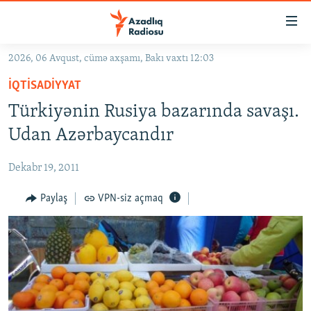
Keçid
linkləri
Əsas
2026, 06 Avqust, cümə axşamı, Bakı vaxtı 12:03
məzmuna
GÜNDƏM
İQTISADIYYAT
qayıt
#İZAHLA
Əsas
Türkiyənin Rusiya bazarında savaşı.
KORRUPSIOMETR
naviqasiyaya
Udan Azərbaycandır
qayıt
#ƏSLINDƏ
Axtarışa
Dekabr 19, 2011
FƏRQƏ BAX
keç
QANUNI DOĞRU
Paylaş
VPN-siz açmaq
ARAŞDIRMA
MULTIMEDIA
RADIO ARXIV
VIDEO
HAQQIMIZDA
FOTOQALEREYA
OXU ZALI