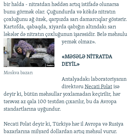
bir halda - nitratdan həddən artıq istifadə olunarsa
bunu görmək olar. Çuğundurda və kökdə nitratın
çoxluğunu ağ özək, qarpızda sarı damarcıqlar göstərir.
Kartofda, qabaqda, xiyarda qabığın altındakı sarı
ləkələr də nitratın çoxluğunun işarəsidir. Belə məhsulu
yemək olmaz».
«MƏSƏLƏ NİTRATDA
DEYİL»
Moskva bazarı
Antalyadakı laboratoriyanın
direktoru
Necati Polat
isə
deyir ki, bütün məhsullar yoxlamadan keçirilir, hər
tərəvəz az qala 100 testdən çıxarılır, bu da Avropa
standartlarına uyğundur.
Necati Polat deyir ki, Türkiyə hər il Avropa və Rusiya
bazarlarına milyard dollardan artıq məhsul vurur.