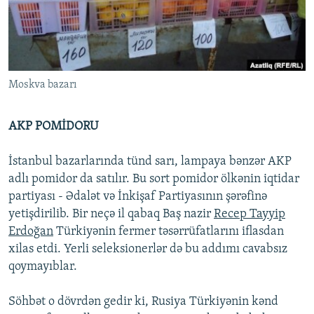
İNFOQRAFIKA
AZƏRBAYCAN ƏDƏBIYYATI KITABXANASI
MISSIYAMIZ
BIZI IZLƏ
KARIKATURA
İSLAM VƏ DEMOKRATIYA
PEŞƏ ETIKASI VƏ JURNALISTIKA STANDARTLARIMIZ
İZ - MƏDƏNIYYƏT PROQRAMI
MATERIALLARIMIZDAN ISTIFADƏ
Moskva bazarı
AZADLIQRADIOSU MOBIL TELEFONUNUZDA
RFE/RL-in bütün saytları
BIZIMLƏ ƏLAQƏ
AKP POMİDORU
XƏBƏR BÜLLETENLƏRIMIZ
İstanbul bazarlarında tünd sarı, lampaya bənzər AKP
adlı pomidor da satılır. Bu sort pomidor ölkənin iqtidar
partiyası - Ədalət və İnkişaf Partiyasının şərəfinə
yetişdirilib. Bir neçə il qabaq Baş nazir
Recep Tayyip
Erdoğan
Türkiyənin fermer təsərrüfatlarını iflasdan
xilas etdi. Yerli seleksionerlər də bu addımı cavabsız
qoymayıblar.
Söhbət o dövrdən gedir ki, Rusiya Türkiyənin kənd