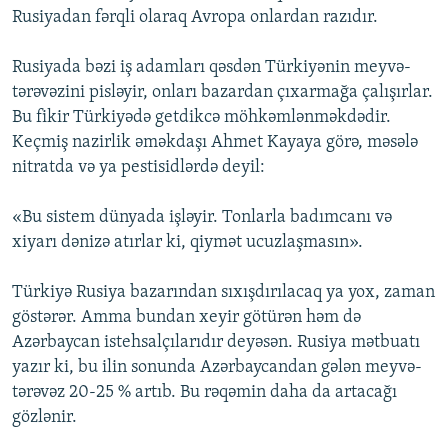
Rusiyadan fərqli olaraq Avropa onlardan razıdır.
Rusiyada bəzi iş adamları qəsdən Türkiyənin meyvə-
tərəvəzini pisləyir, onları bazardan çıxarmağa çalışırlar.
Bu fikir Türkiyədə getdikcə möhkəmlənməkdədir.
Keçmiş nazirlik əməkdaşı Ahmet Kayaya görə, məsələ
nitratda və ya pestisidlərdə deyil:
«Bu sistem dünyada işləyir. Tonlarla badımcanı və
xiyarı dənizə atırlar ki, qiymət ucuzlaşmasın».
Türkiyə Rusiya bazarından sıxışdırılacaq ya yox, zaman
göstərər. Amma bundan xeyir götürən həm də
Azərbaycan istehsalçılarıdır deyəsən. Rusiya mətbuatı
yazır ki, bu ilin sonunda Azərbaycandan gələn meyvə-
tərəvəz 20-25 % artıb. Bu rəqəmin daha da artacağı
gözlənir.