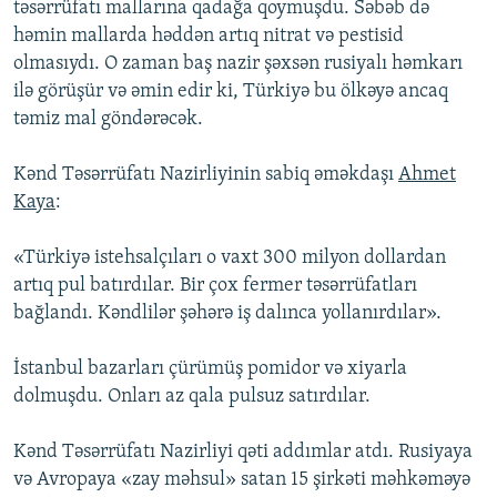
təsərrüfatı mallarına qadağa qoymuşdu. Səbəb də
həmin mallarda həddən artıq nitrat və pestisid
olmasıydı. O zaman baş nazir şəxsən rusiyalı həmkarı
ilə görüşür və əmin edir ki, Türkiyə bu ölkəyə ancaq
təmiz mal göndərəcək.
Kənd Təsərrüfatı Nazirliyinin sabiq əməkdaşı
Ahmet
Kaya
:
«Türkiyə istehsalçıları o vaxt 300 milyon dollardan
artıq pul batırdılar. Bir çox fermer təsərrüfatları
bağlandı. Kəndlilər şəhərə iş dalınca yollanırdılar».
İstanbul bazarları çürümüş pomidor və xiyarla
dolmuşdu. Onları az qala pulsuz satırdılar.
Kənd Təsərrüfatı Nazirliyi qəti addımlar atdı. Rusiyaya
və Avropaya «zay məhsul» satan 15 şirkəti məhkəməyə