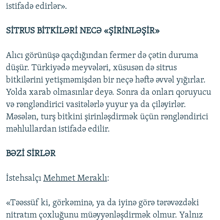
istifadə edirlər».
SİTRUS BİTKİLƏRİ NECƏ «ŞİRİNLƏŞİR»
Alıcı görünüşə qaçdığından fermer də çətin duruma
düşür. Türkiyədə meyvələri, xüsusən də sitrus
bitkilərini yetişməmişdən bir neçə həftə əvvəl yığırlar.
Yolda xarab olmasınlar deyə. Sonra da onları qoruyucu
və rəngləndirici vasitələrlə yuyur ya da çiləyirlər.
Məsələn, turş bitkini şirinləşdirmək üçün rəngləndirici
məhlullardan istifadə edilir.
BƏZİ SİRLƏR
İstehsalçı
Mehmet Meraklı
:
«Təəssüf ki, görkəminə, ya da iyinə görə tərəvəzdəki
nitratım çoxluğunu müəyyənləşdirmək olmur. Yalnız