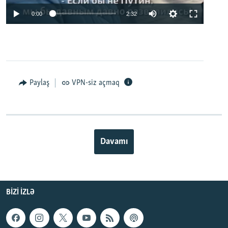
0:00
2:32
Paylaş
VPN-siz açmaq
Davamı
BIZI IZLƏ