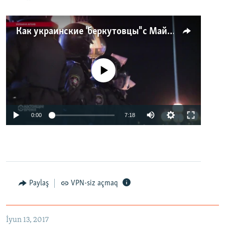
Как украинские "беркутовцы" с Майдана стали ОМОНом с Тверской
No media source currently available
0:00
7:18
Paylaş
VPN-siz açmaq
İyun 13, 2017