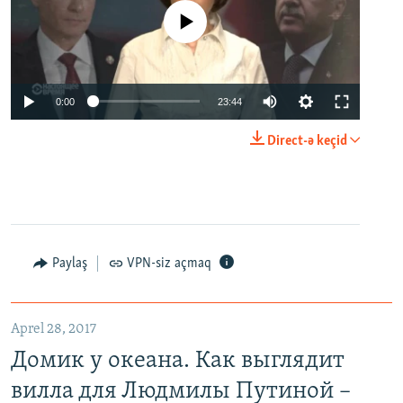
No media source currently available
0:00
23:44
Direct-ə keçid
Paylaş
VPN-siz açmaq
Aprel 28, 2017
Домик у океана. Как выглядит
вилла для Людмилы Путиной –