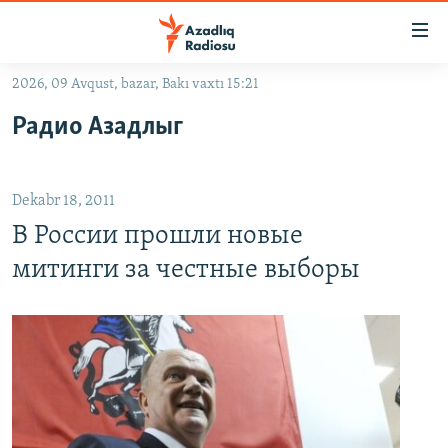
Keçid
linkləri
Əsas
2026, 09 Avqust, bazar, Bakı vaxtı 15:21
məzmuna
GÜNDƏM
Радио Азадлыг
qayıt
#İZAHLA
Əsas
KORRUPSIOMETR
naviqasiyaya
Dekabr 18, 2011
qayıt
#ƏSLINDƏ
Axtarışa
В России прошли новые
FƏRQƏ BAX
keç
митинги за честные выборы
QANUNI DOĞRU
ARAŞDIRMA
MULTIMEDIA
RADIO ARXIV
VIDEO
HAQQIMIZDA
FOTOQALEREYA
OXU ZALI