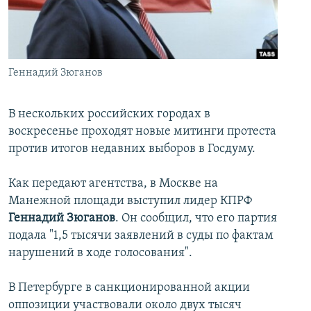
İNFOQRAFIKA
AZƏRBAYCAN ƏDƏBIYYATI KITABXANASI
MISSIYAMIZ
BIZI IZLƏ
KARIKATURA
İSLAM VƏ DEMOKRATIYA
PEŞƏ ETIKASI VƏ JURNALISTIKA STANDARTLARIMIZ
İZ - MƏDƏNIYYƏT PROQRAMI
MATERIALLARIMIZDAN ISTIFADƏ
Геннадий Зюганов
AZADLIQRADIOSU MOBIL TELEFONUNUZDA
RFE/RL-in bütün saytları
BIZIMLƏ ƏLAQƏ
В нескольких российских городах в
воскресенье проходят новые митинги протеста
XƏBƏR BÜLLETENLƏRIMIZ
против итогов недавних выборов в Госдуму.
Как передают агентства, в Москве на
Манежной площади выступил лидер КПРФ
Геннадий Зюганов
. Он сообщил, что его партия
подала "1,5 тысячи заявлений в суды по фактам
нарушений в ходе голосования".
В Петербурге в санкционированной акции
оппозиции участвовали около двух тысяч