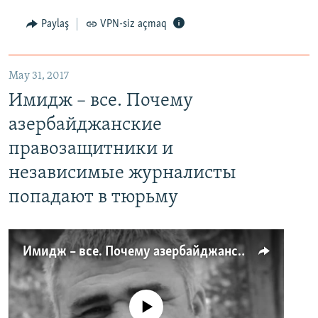
Paylaş
VPN-siz açmaq
May 31, 2017
Имидж – все. Почему
азербайджанские
правозащитники и
независимые журналисты
попадают в тюрьму
Имидж – все. Почему азербайджанские правозащитники и независимые журналисты попадают в тюрьму
No media source currently available