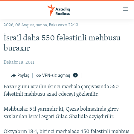
Keçid
linkləri
Əsas
2026, 08 Avqust, şənbə, Bakı vaxtı 22:13
məzmuna
GÜNDƏM
İsrail daha 550 fələstinli məhbusu
qayıt
#İZAHLA
Əsas
buraxır
KORRUPSIOMETR
naviqasiyaya
qayıt
Dekabr 18, 2011
#ƏSLINDƏ
Axtarışa
FƏRQƏ BAX
Paylaş
VPN-siz açmaq
keç
QANUNI DOĞRU
Bazar günü israilin ikinci mərhələ çərçivəsində 550
fələstinli məhbusu azad edəcəyi gözlənilir.
ARAŞDIRMA
MULTIMEDIA
Məhbuslar 5 il yarımdır ki, Qəzzə bölməsində girov
saxlanılan İsrail əsgəri Gilad Shalidlə dəyişdirilir.
RADIO ARXIV
VIDEO
HAQQIMIZDA
FOTOQALEREYA
OXU ZALI
Oktyabrın 18-i, birinci mərhələdə 450 fələstinli məhbus