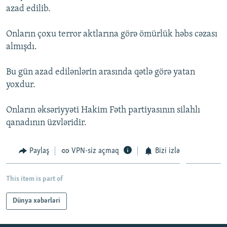
azad edilib.
İNFOQRAFIKA
AZƏRBAYCAN ƏDƏBIYYATI KITABXANASI
MISSIYAMIZ
BIZI IZLƏ
KARIKATURA
İSLAM VƏ DEMOKRATIYA
PEŞƏ ETIKASI VƏ JURNALISTIKA STANDARTLARIMIZ
Onların çoxu terror aktlarına görə ömürlük həbs cəzası
almışdı.
İZ - MƏDƏNIYYƏT PROQRAMI
MATERIALLARIMIZDAN ISTIFADƏ
AZADLIQRADIOSU MOBIL TELEFONUNUZDA
RFE/RL-in bütün saytları
Bu gün azad edilənlərin arasında qətlə görə yatan
BIZIMLƏ ƏLAQƏ
yoxdur.
XƏBƏR BÜLLETENLƏRIMIZ
Onların əksəriyyəti Hakim Fəth partiyasının silahlı
qanadının üzvləridir.
Paylaş
VPN-siz açmaq
Bizi izlə
This item is part of
Dünya xəbərləri