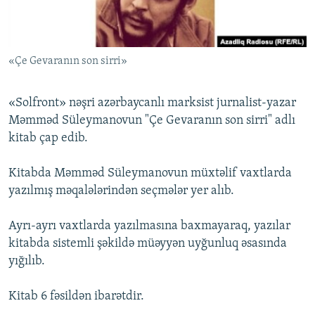
İNFOQRAFIKA
AZƏRBAYCAN ƏDƏBIYYATI KITABXANASI
MISSIYAMIZ
BIZI IZLƏ
KARIKATURA
İSLAM VƏ DEMOKRATIYA
PEŞƏ ETIKASI VƏ JURNALISTIKA STANDARTLARIMIZ
«Çe Gevaranın son sirri»
İZ - MƏDƏNIYYƏT PROQRAMI
MATERIALLARIMIZDAN ISTIFADƏ
AZADLIQRADIOSU MOBIL TELEFONUNUZDA
RFE/RL-in bütün saytları
«Solfront» nəşri azərbaycanlı marksist jurnalist-yazar
BIZIMLƏ ƏLAQƏ
Məmməd Süleymanovun "Çe Gevaranın son sirri" adlı
kitab çap edib.
XƏBƏR BÜLLETENLƏRIMIZ
Kitabda Məmməd Süleymanovun müxtəlif vaxtlarda
yazılmış məqalələrindən seçmələr yer alıb.
Ayrı-ayrı vaxtlarda yazılmasına baxmayaraq, yazılar
kitabda sistemli şəkildə müəyyən uyğunluq əsasında
yığılıb.
Kitab 6 fəsildən ibarətdir.