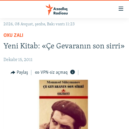
Keçid
linkləri
Əsas
2026, 08 Avqust, şənbə, Bakı vaxtı 11:23
məzmuna
GÜNDƏM
OXU ZALI
qayıt
#İZAHLA
Əsas
Yeni Kitab: «Çe Gevaranın son sirri»
KORRUPSIOMETR
naviqasiyaya
qayıt
Dekabr 15, 2011
#ƏSLINDƏ
Axtarışa
FƏRQƏ BAX
Paylaş
VPN-siz açmaq
keç
QANUNI DOĞRU
ARAŞDIRMA
MULTIMEDIA
RADIO ARXIV
VIDEO
HAQQIMIZDA
FOTOQALEREYA
OXU ZALI