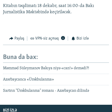
Kitabın təqdimatı 18 dekabr, saat 16:00-da Bakı
Jurnalistika Məktəbində keçiriləcək.
Paylaş
VPN-siz açmaq
Bizi izlə
Buna da bax:
Məmməd Süleymanov Bakıya niyə «can!» demədi?!
Azərbaycanca «Ürəkbulanma»
Sartrın "Ürəkbulanma" romanı - Azərbaycan dilində
BIZI IZLƏ