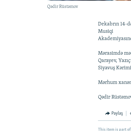
Qədir Rüstəmov
Dekabrın 14-də
Musiqi
Akademiyasınd
Mərasimdə mədə
Qarayev, Yazıç
Siyavuş Kərimi 
Mərhum xanənd
Qədir Rüstəmo
Paylaş
This item is part of