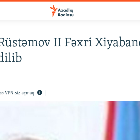
Rüstəmov II Fəxri Xiyaban
dilib
VPN-siz açmaq