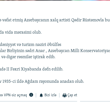
 vəfat etmiş Azərbaycanın xalq artisti Qədir Rüstəmovla bu
a vida mərasimi olub.
niyyət və turizm naziri Əbülfəs
ılar Birliyinin sədri Anar , Azərbaycan Milli Konservatoriya
və digər rəsmilər iştirak edib.
ə II Fəxri Xiyabanda dəfn edilib.
v 1935-ci ildə Ağdam rayonunda anadan olub.
VPN-siz açmaq
Bizi izlə
Çap et