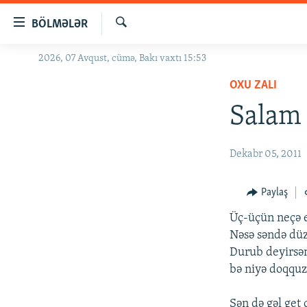
Keçid
BÖLMƏLƏR
linkləri
Axtar
Əsas
2026, 07 Avqust, cümə, Bakı vaxtı 15:53
GÜNDƏM
məzmuna
OXU ZALI
#İZAHLA
qayıt
Əsas
Salam 
KORRUPSIOMETR
naviqasiyaya
#ƏSLINDƏ
qayıt
Dekabr 05, 2011
Axtarışa
FƏRQƏ BAX
keç
QANUNI DOĞRU
Paylaş
ARAŞDIRMA
Üç-üçün neçə e
MULTIMEDIA
Nəsə səndə düz
Durub deyirsən
RADIO ARXIV
VIDEO
bə niyə doqquz
HAQQIMIZDA
FOTOQALEREYA
OXU ZALI
Sən də gəl get 