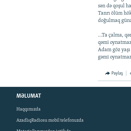
İNFOQRAFIKA
AZƏRBAYCAN ƏDƏBIYYATI KITABXANASI
MISSIYAMIZ
sən də qoşul h
KARIKATURA
İSLAM VƏ DEMOKRATIYA
PEŞƏ ETIKASI VƏ JURNALISTIKA
Tanrı ölüm hö
STANDARTLARIMIZ
doğulmaq gün
İZ - MƏDƏNIYYƏT PROQRAMI
MATERIALLARIMIZDAN ISTIFADƏ
...Ta çalma, q
AZADLIQRADIOSU MOBIL TELEFONUNUZDA
qəmi oynatmaz,
BIZIMLƏ ƏLAQƏ
Adam göz yaşı 
gəmi oynatmaz,
XƏBƏR BÜLLETENLƏRIMIZ
Paylaş
MƏLUMAT
Haqqımızda
AzadlıqRadiosu mobil telefonuzda