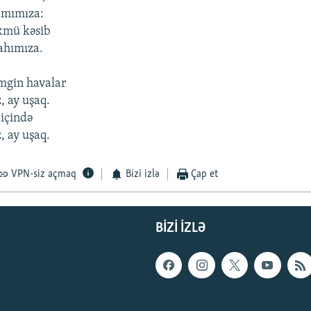
amımıza:
kmü kəsib
ahımıza.
əmgin havalar
 ay uşaq.
içində
 ay uşaq.
VPN-siz açmaq
Bizi izlə
Çap et
BIZI IZLƏ