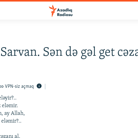
Sarvan. Sən də gəl get cəzan
VPN-siz açmaq
ləyir?..
 eləmir.
, ay Allah,
 eləmir?..
cəzanı al,