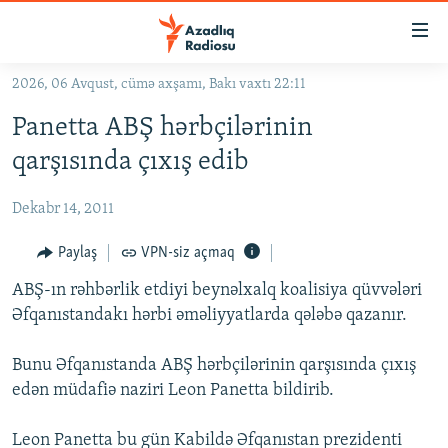
Keçid
linkləri
Əsas
2026, 06 Avqust, cümə axşamı, Bakı vaxtı 22:11
məzmuna
GÜNDƏM
Panetta ABŞ hərbçilərinin
qayıt
#İZAHLA
Əsas
qarşısında çıxış edib
KORRUPSIOMETR
naviqasiyaya
qayıt
Dekabr 14, 2011
#ƏSLINDƏ
Axtarışa
FƏRQƏ BAX
Paylaş
VPN-siz açmaq
keç
QANUNI DOĞRU
ABŞ-ın rəhbərlik etdiyi beynəlxalq koalisiya qüvvələri
Əfqanıstandakı hərbi əməliyyatlarda qələbə qazanır.
ARAŞDIRMA
MULTIMEDIA
Bunu Əfqanıstanda ABŞ hərbçilərinin qarşısında çıxış
edən müdafiə naziri Leon Panetta bildirib.
RADIO ARXIV
VIDEO
HAQQIMIZDA
FOTOQALEREYA
OXU ZALI
Leon Panetta bu gün Kabildə Əfqanıstan prezidenti