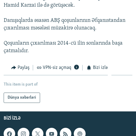
Hamid Karzai ilə də görüşəcək.
İNFOQRAFIKA
AZƏRBAYCAN ƏDƏBIYYATI KITABXANASI
MISSIYAMIZ
BIZI IZLƏ
KARIKATURA
İSLAM VƏ DEMOKRATIYA
PEŞƏ ETIKASI VƏ JURNALISTIKA STANDARTLARIMIZ
Danışıqlarda əsasən ABŞ qoşunlarının Əfqanıstandan
çıxarılması məsələsi müzakirə olunacaq.
İZ - MƏDƏNIYYƏT PROQRAMI
MATERIALLARIMIZDAN ISTIFADƏ
AZADLIQRADIOSU MOBIL TELEFONUNUZDA
RFE/RL-in bütün saytları
Qoşunların çıxarılması 2014-cü ilin sonlarında başa
BIZIMLƏ ƏLAQƏ
çatmalıdır.
XƏBƏR BÜLLETENLƏRIMIZ
Paylaş
VPN-siz açmaq
Bizi izlə
This item is part of
Dünya xəbərləri
BIZI IZLƏ