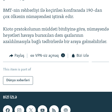
İNFOQRAFIKA
AZƏRBAYCAN ƏDƏBIYYATI KITABXANASI
MISSIYAMIZ
BIZI IZLƏ
BMT-nin rəhbərliyi ilə keçirilən konfransda 190-dan
KARIKATURA
İSLAM VƏ DEMOKRATIYA
PEŞƏ ETIKASI VƏ JURNALISTIKA STANDARTLARIMIZ
çox ölkənin nümayəndəsi iştirak edir.
İZ - MƏDƏNIYYƏT PROQRAMI
MATERIALLARIMIZDAN ISTIFADƏ
Kioto pratokolunun müddəti bitdiyinə görə, nümayəndə
AZADLIQRADIOSU MOBIL TELEFONUNUZDA
RFE/RL-in bütün saytları
heyətləri havaya buraxılan dəm qazlarının
BIZIMLƏ ƏLAQƏ
azaldılmasıyla bağlı tədbirlərdə bir araya gəlməlidirlər.
XƏBƏR BÜLLETENLƏRIMIZ
Paylaş
VPN-siz açmaq
Bizi izlə
This item is part of
Dünya xəbərləri
BIZI IZLƏ