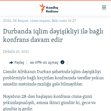
Keçid
linkləri
Əsas
2026, 06 Avqust, cümə axşamı, Bakı vaxtı 16:27
məzmuna
GÜNDƏM
Durbanda iqlim dəyişikliyi ilə bağlı
qayıt
#İZAHLA
Əsas
konfrans davam edir
KORRUPSIOMETR
naviqasiyaya
qayıt
Dekabr 10, 2011
#ƏSLINDƏ
Axtarışa
FƏRQƏ BAX
Paylaş
VPN-siz açmaq
keç
QANUNI DOĞRU
Cənubi Afrikanın Durban şəhərində iqlim dəyişikliyi
problemiylə bağlı keçirilən konfransda tərəflər yekun
ARAŞDIRMA
sənədin mətnində razılığa gələ bilməyiblər.
MULTIMEDIA
Noyabrın 28-dən başlayan konfrans cümə günü
RADIO ARXIV
VIDEO
yekunlaşmalıydı, amma ikinci gündür ki, gecə və
HAQQIMIZDA
FOTOQALEREYA
OXU ZALI
gündüz iş gedir.