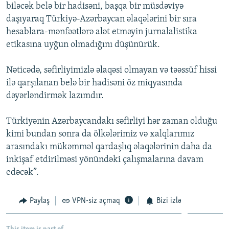
biləcək belə bir hadisəni, başqa bir müsdəviyə
daşıyaraq Türkiyə-Azərbaycan əlaqələrini bir sıra
hesablara-mənfəətlərə alət etməyin jurnalalistika
etikasına uyğun olmadığını düşünürük.
Nəticədə, səfirliyimizlə əlaqəsi olmayan və təəssüf hissi
ilə qarşılanan belə bir hadisəni öz miqyasında
dəyərləndirmək lazımdır.
Türkiyənin Azərbaycandakı səfirliyi hər zaman olduğu
kimi bundan sonra da ölkələrimiz və xalqlarımız
arasındakı mükəmməl qardaşlıq əlaqələrinin daha da
inkişaf etdirilməsi yönündəki çalışmalarına davam
edəcək”.
Paylaş
VPN-siz açmaq
Bizi izlə