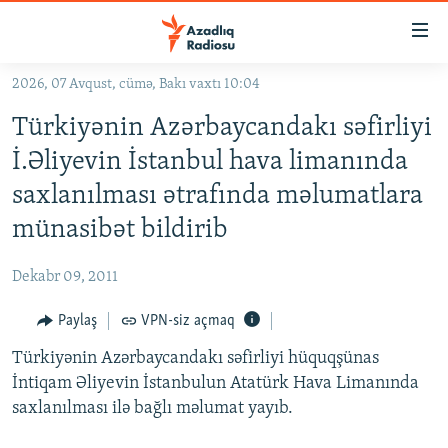
Keçid
linkləri
Əsas
2026, 07 Avqust, cümə, Bakı vaxtı 10:04
məzmuna
GÜNDƏM
Türkiyənin Azərbaycandakı səfirliyi
qayıt
#İZAHLA
Əsas
İ.Əliyevin İstanbul hava limanında
KORRUPSIOMETR
naviqasiyaya
saxlanılması ətrafında məlumatlara
qayıt
#ƏSLINDƏ
münasibət bildirib
Axtarışa
FƏRQƏ BAX
keç
Dekabr 09, 2011
QANUNI DOĞRU
Paylaş
VPN-siz açmaq
ARAŞDIRMA
Türkiyənin Azərbaycandakı səfirliyi hüquqşünas
MULTIMEDIA
İntiqam Əliyevin İstanbulun Atatürk Hava Limanında
RADIO ARXIV
VIDEO
saxlanılması ilə bağlı məlumat yayıb.
HAQQIMIZDA
FOTOQALEREYA
OXU ZALI