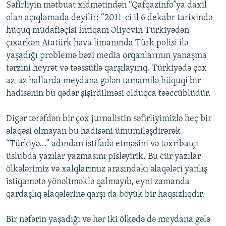
Səfirliyin mətbuat xidmətindən “Qafqazinfo”ya daxil
İNFOQRAFIKA
AZƏRBAYCAN ƏDƏBIYYATI KITABXANASI
MISSIYAMIZ
olan açıqlamada deyilir: “2011-ci il 6 dekabr tarixində
BIZI IZLƏ
KARIKATURA
İSLAM VƏ DEMOKRATIYA
PEŞƏ ETIKASI VƏ JURNALISTIKA STANDARTLARIMIZ
hüquq müdafiəçisi İntiqam Əliyevin Türkiyədən
çıxarkən Atatürk hava limanında Türk polisi ilə
İZ - MƏDƏNIYYƏT PROQRAMI
MATERIALLARIMIZDAN ISTIFADƏ
yaşadığı problemə bəzi media orqanlarının yanaşma
AZADLIQRADIOSU MOBIL TELEFONUNUZDA
RFE/RL-in bütün saytları
tərzini heyrət və təəssüflə qarşılayırıq. Türkiyədə çox
az-az hallarda meydana gələn tamamilə hüquqi bir
BIZIMLƏ ƏLAQƏ
hadisənin bu qədər şişirdilməsi olduqca təəccüblüdür.
XƏBƏR BÜLLETENLƏRIMIZ
Digər tərəfdən bir çox jurnalistin səfirliyimizlə heç bir
əlaqəsi olmayan bu hadisəni ümumiləşdirərək
“Türkiyə…” adından istifadə etməsini və təxribatçı
üslubda yazılar yazmasını pisləyirik. Bu cür yazılar
ölkələrimiz və xalqlarımız arasındakı əlaqələri yanlış
istiqamətə yönəltməklə qalmayıb, eyni zamanda
qardaşlıq əlaqələrinə qarşı da böyük bir haqsızlıqdır.
Bir nəfərin yaşadığı və hər iki ölkədə də meydana gələ