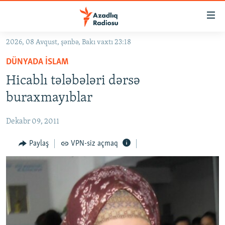
Keçid
linkləri
Əsas
2026, 08 Avqust, şənbə, Bakı vaxtı 23:18
məzmuna
GÜNDƏM
DÜNYADA İSLAM
qayıt
#İZAHLA
Əsas
Hicablı tələbələri dərsə
KORRUPSIOMETR
naviqasiyaya
buraxmayıblar
qayıt
#ƏSLINDƏ
Axtarışa
Dekabr 09, 2011
FƏRQƏ BAX
keç
QANUNI DOĞRU
Paylaş
VPN-siz açmaq
ARAŞDIRMA
MULTIMEDIA
RADIO ARXIV
VIDEO
HAQQIMIZDA
FOTOQALEREYA
OXU ZALI