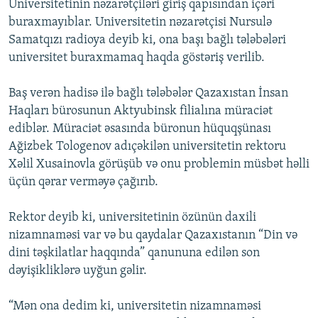
Universitetinin nəzarətçiləri giriş qapısından içəri
buraxmayıblar. Universitetin nəzarətçisi Nursulə
Samatqızı radioya deyib ki, ona başı bağlı tələbələri
universitet buraxmamaq haqda göstəriş verilib.
Baş verən hadisə ilə bağlı tələbələr Qazaxıstan İnsan
Haqları bürosunun Aktyubinsk filialına müraciət
ediblər. Müraciət əsasında büronun hüquqşünası
Ağizbek Tologenov adıçəkilən universitetin rektoru
Xəlil Xusainovla görüşüb və onu problemin müsbət həlli
üçün qərar verməyə çağırıb.
Rektor deyib ki, universitetinin özünün daxili
nizamnaməsi var və bu qaydalar Qazaxıstanın “Din və
dini təşkilatlar haqqında” qanununa edilən son
dəyişikliklərə uyğun gəlir.
“Mən ona dedim ki, universitetin nizamnaməsi