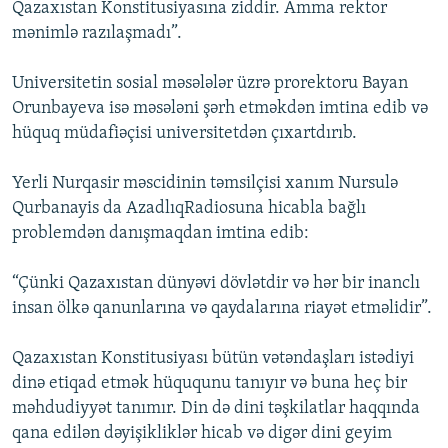
Qazaxıstan Konstitusiyasına ziddir. Amma rektor
mənimlə razılaşmadı”.
Universitetin sosial məsələlər üzrə prorektoru Bayan
Orunbayeva isə məsələni şərh etməkdən imtina edib və
hüquq müdafiəçisi universitetdən çıxartdırıb.
Yerli Nurqasir məscidinin təmsilçisi xanım Nursulə
Qurbanayis da AzadlıqRadiosuna hicabla bağlı
problemdən danışmaqdan imtina edib:
“Çünki Qazaxıstan dünyəvi dövlətdir və hər bir inanclı
insan ölkə qanunlarına və qaydalarına riayət etməlidir”.
Qazaxıstan Konstitusiyası bütün vətəndaşları istədiyi
dinə etiqad etmək hüququnu tanıyır və buna heç bir
məhdudiyyət tanımır. Din də dini təşkilatlar haqqında
qana edilən dəyişikliklər hicab və digər dini geyim