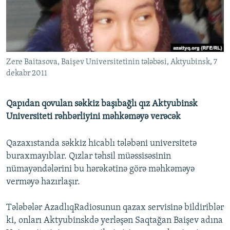
İNFOQRAFIKA
AZƏRBAYCAN ƏDƏBIYYATI KITABXANASI
MISSIYAMIZ
BIZI IZLƏ
KARIKATURA
İSLAM VƏ DEMOKRATIYA
PEŞƏ ETIKASI VƏ JURNALISTIKA STANDARTLARIMIZ
İZ - MƏDƏNIYYƏT PROQRAMI
MATERIALLARIMIZDAN ISTIFADƏ
Zere Baitasova, Baişev Universitetinin tələbəsi, Aktyubinsk, 7
AZADLIQRADIOSU MOBIL TELEFONUNUZDA
RFE/RL-in bütün saytları
dekabr 2011
BIZIMLƏ ƏLAQƏ
XƏBƏR BÜLLETENLƏRIMIZ
Qapıdan qovulan səkkiz başıbağlı qız Aktyubinsk
Universiteti rəhbərliyini məhkəməyə verəcək
Qazaxıstanda səkkiz hicablı tələbəni universitetə
buraxmayıblar. Qızlar təhsil müəssisəsinin
nümayəndələrini bu hərəkətinə görə məhkəməyə
verməyə hazırlaşır.
Tələbələr AzadlıqRadiosunun qazax servisinə bildiriblər
ki, onları Aktyubinskdə yerləşən Saqtağan Baişev adına