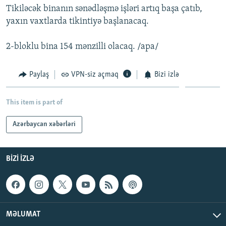
Tikiləcək binanın sənədləşmə işləri artıq başa çatıb,
İNFOQRAFIKA
AZƏRBAYCAN ƏDƏBIYYATI KITABXANASI
MISSIYAMIZ
BIZI IZLƏ
yaxın vaxtlarda tikintiyə başlanacaq.
KARIKATURA
İSLAM VƏ DEMOKRATIYA
PEŞƏ ETIKASI VƏ JURNALISTIKA STANDARTLARIMIZ
2-bloklu bina 154 mənzilli olacaq. /apa/
İZ - MƏDƏNIYYƏT PROQRAMI
MATERIALLARIMIZDAN ISTIFADƏ
AZADLIQRADIOSU MOBIL TELEFONUNUZDA
RFE/RL-in bütün saytları
Paylaş
VPN-siz açmaq
Bizi izlə
BIZIMLƏ ƏLAQƏ
XƏBƏR BÜLLETENLƏRIMIZ
This item is part of
Azərbaycan xəbərləri
BIZI IZLƏ
MƏLUMAT