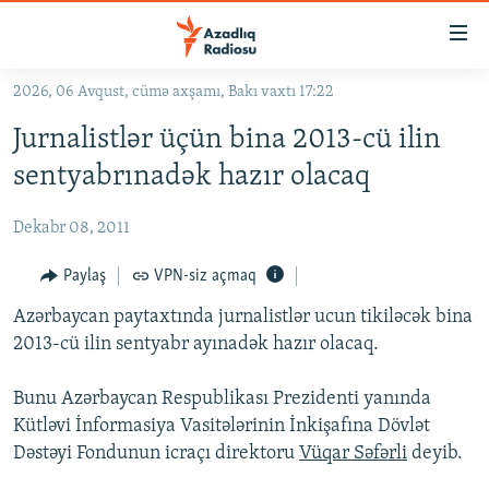
Keçid
linkləri
Əsas
2026, 06 Avqust, cümə axşamı, Bakı vaxtı 17:22
məzmuna
GÜNDƏM
Jurnalistlər üçün bina 2013-cü ilin
qayıt
#İZAHLA
Əsas
sentyabrınadək hazır olacaq
KORRUPSIOMETR
naviqasiyaya
qayıt
Dekabr 08, 2011
#ƏSLINDƏ
Axtarışa
FƏRQƏ BAX
Paylaş
VPN-siz açmaq
keç
QANUNI DOĞRU
Azərbaycan paytaxtında jurnalistlər ucun tikiləcək bina
2013-cü ilin sentyabr ayınadək hazır olacaq.
ARAŞDIRMA
MULTIMEDIA
Bunu Azərbaycan Respublikası Prezidenti yanında
Kütləvi İnformasiya Vasitələrinin İnkişafına Dövlət
RADIO ARXIV
VIDEO
Dəstəyi Fondunun icraçı direktoru
Vüqar Səfərli
deyib.
HAQQIMIZDA
FOTOQALEREYA
OXU ZALI