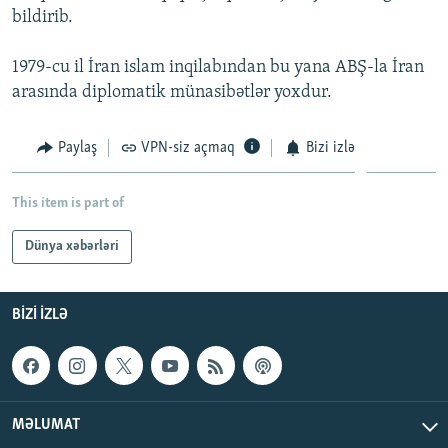
bildirib.
İNFOQRAFIKA
AZƏRBAYCAN ƏDƏBIYYATI KITABXANASI
MISSIYAMIZ
BIZI IZLƏ
KARIKATURA
İSLAM VƏ DEMOKRATIYA
PEŞƏ ETIKASI VƏ JURNALISTIKA STANDARTLARIMIZ
1979-cu il İran islam inqilabından bu yana ABŞ-la İran
arasında diplomatik münasibətlər yoxdur.
İZ - MƏDƏNIYYƏT PROQRAMI
MATERIALLARIMIZDAN ISTIFADƏ
AZADLIQRADIOSU MOBIL TELEFONUNUZDA
RFE/RL-in bütün saytları
Paylaş
VPN-siz açmaq
Bizi izlə
BIZIMLƏ ƏLAQƏ
XƏBƏR BÜLLETENLƏRIMIZ
This item is part of
Dünya xəbərləri
BIZI IZLƏ
MƏLUMAT