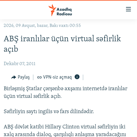
Keçid
linkləri
Əsas
2026, 09 Avqust, bazar, Bakı vaxtı 00:55
məzmuna
GÜNDƏM
ABŞ iranlılar üçün virtual səfirlik
qayıt
#İZAHLA
Əsas
açıb
KORRUPSIOMETR
naviqasiyaya
qayıt
Dekabr 07, 2011
#ƏSLINDƏ
Axtarışa
FƏRQƏ BAX
Paylaş
VPN-siz açmaq
keç
QANUNI DOĞRU
Birləşmiş Ştatlar çərşənbə axşamı internetdə iranlılar
üçün virtual səfirlik açıb.
ARAŞDIRMA
MULTIMEDIA
Səfirliyin saytı ingilis və fars dilindədir.
RADIO ARXIV
VIDEO
ABŞ dövlət katibi Hillary Clinton virtual səfirliyin iki
HAQQIMIZDA
FOTOQALEREYA
OXU ZALI
xalq arasında dialoq, qarşılıqlı anlaşma yaradacağını