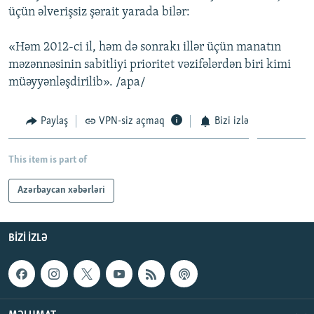
üçün əlverişsiz şərait yarada bilər:
İNFOQRAFIKA
AZƏRBAYCAN ƏDƏBIYYATI KITABXANASI
MISSIYAMIZ
BIZI IZLƏ
KARIKATURA
İSLAM VƏ DEMOKRATIYA
PEŞƏ ETIKASI VƏ JURNALISTIKA STANDARTLARIMIZ
«Həm 2012-ci il, həm də sonrakı illər üçün manatın
məzənnəsinin sabitliyi prioritet vəzifələrdən biri kimi
İZ - MƏDƏNIYYƏT PROQRAMI
MATERIALLARIMIZDAN ISTIFADƏ
müəyyənləşdirilib». /apa/
AZADLIQRADIOSU MOBIL TELEFONUNUZDA
RFE/RL-in bütün saytları
BIZIMLƏ ƏLAQƏ
Paylaş
VPN-siz açmaq
Bizi izlə
XƏBƏR BÜLLETENLƏRIMIZ
This item is part of
Azərbaycan xəbərləri
BIZI IZLƏ