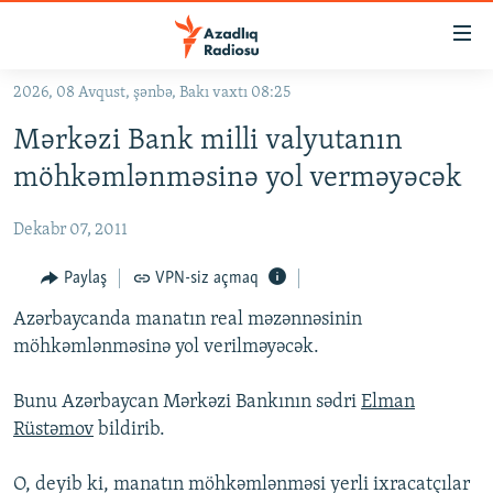
Keçid
linkləri
Əsas
2026, 08 Avqust, şənbə, Bakı vaxtı 08:25
məzmuna
GÜNDƏM
Mərkəzi Bank milli valyutanın
qayıt
#İZAHLA
Əsas
möhkəmlənməsinə yol verməyəcək
KORRUPSIOMETR
naviqasiyaya
qayıt
Dekabr 07, 2011
#ƏSLINDƏ
Axtarışa
FƏRQƏ BAX
Paylaş
VPN-siz açmaq
keç
QANUNI DOĞRU
Azərbaycanda manatın real məzənnəsinin
möhkəmlənməsinə yol verilməyəcək.
ARAŞDIRMA
MULTIMEDIA
Bunu Azərbaycan Mərkəzi Bankının sədri
Elman
Rüstəmov
bildirib.
RADIO ARXIV
VIDEO
HAQQIMIZDA
FOTOQALEREYA
OXU ZALI
O, deyib ki, manatın möhkəmlənməsi yerli ixracatçılar