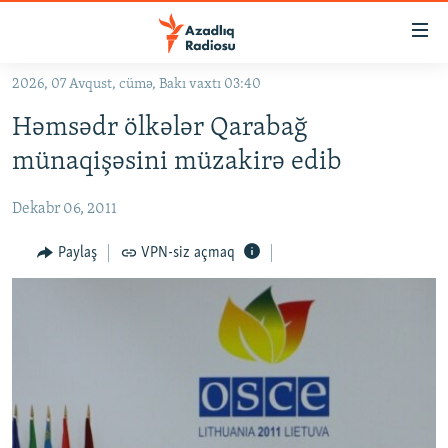
Keçid
linkləri
Əsas
2026, 07 Avqust, cümə, Bakı vaxtı 03:40
məzmuna
GÜNDƏM
Həmsədr ölkələr Qarabağ
qayıt
#İZAHLA
Əsas
münaqişəsini müzakirə edib
KORRUPSIOMETR
naviqasiyaya
qayıt
Dekabr 06, 2011
#ƏSLINDƏ
Axtarışa
FƏRQƏ BAX
Paylaş
VPN-siz açmaq
keç
QANUNI DOĞRU
ARAŞDIRMA
MULTIMEDIA
RADIO ARXIV
VIDEO
HAQQIMIZDA
FOTOQALEREYA
OXU ZALI