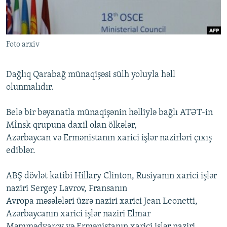
İNFOQRAFIKA
AZƏRBAYCAN ƏDƏBIYYATI KITABXANASI
MISSIYAMIZ
BIZI IZLƏ
KARIKATURA
İSLAM VƏ DEMOKRATIYA
PEŞƏ ETIKASI VƏ JURNALISTIKA STANDARTLARIMIZ
Foto arxiv
İZ - MƏDƏNIYYƏT PROQRAMI
MATERIALLARIMIZDAN ISTIFADƏ
AZADLIQRADIOSU MOBIL TELEFONUNUZDA
RFE/RL-in bütün saytları
Dağlıq Qarabağ münaqişəsi sülh yoluyla həll
BIZIMLƏ ƏLAQƏ
olunmalıdır.
XƏBƏR BÜLLETENLƏRIMIZ
Belə bir bəyanatla münaqişənin həlliylə bağlı ATƏT-in
Mİnsk qrupuna daxil olan ölkələr,
Azərbaycan və Ermənistanın xarici işlər nazirləri çıxış
ediblər.
ABŞ dövlət katibi Hillary Clinton, Rusiyanın xarici işlər
naziri Sergey Lavrov, Fransanın
Avropa məsələləri üzrə naziri xarici Jean Leonetti,
Azərbaycanın xarici işlər naziri Elmar
Məmmədyarov və Ermənistanın xarici işlər naziri