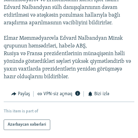
Edvard Nalbandyan sülh danışıqlarınının davam
etdirilməsi və atəşkəsin pozulması hallarıyla bağlı
araşdırma aparılmasının vacibliyini bildirirlər.
Elmar Məmmədyarovla Edvard Nalbandyan Minsk
qrupunun həmsədrləri, habelə ABŞ,
Rusiya və Fransa prezidentlərinin münaqişənin həlli
yönündə göstərdikləri səyləri yüksək qiymətləndirib və
yaxın vaxtlarda prezidentlərin yenidən görüşməyə
hazır olduqlarını bildiriblər.
Paylaş
VPN-siz açmaq
Bizi izlə
This item is part of
Azərbaycan xəbərləri