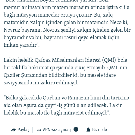
“Belə olmaması böyük çətinliklər yaradır. Bəzi
məmurlar insanların matəm mərasimlərində iştirakı ilə
bağlı müəyyən maneələr ortaya çıxarır. Bu, xalq
matəmidir, xalqın içindən gələn bir matəmdir. Necə ki,
Novruz bayramı, Novruz şənliyi xalqın içindən gələn bir
bayramdır və bu, bayramı rəsmi qeyd eləmək üçün
imkan yaradır”.
Lakin hələlik Qafqaz Müsəlmanları İdarəsi (QMİ) belə
bir təkliflə hökumət qarşısında çıxış etməyib. QMİ-nin
Qazilər Şurasından bildirdilər ki, bu məsələ idarə
səviyyəsində müzakirə edilməyib.
“Bəlkə gələcəkdə Qurban və Ramazan kimi din tarixinə
aid olan Aşura da qeyri-iş günü élan ediləcək. Lakin
hələlik bu məsələ ilə bağlı müraciət edilməyib”.
Paylaş
VPN-siz açmaq
Bizi izlə