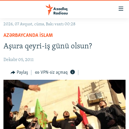
Keçid
linkləri
Əsas
2026, 07 Avqust, cümə, Bakı vaxtı 00:28
məzmuna
GÜNDƏM
AZƏRBAYCANDA İSLAM
qayıt
#İZAHLA
Əsas
Aşura qeyri-iş günü olsun?
KORRUPSIOMETR
naviqasiyaya
qayıt
Dekabr 05, 2011
#ƏSLINDƏ
Axtarışa
FƏRQƏ BAX
Paylaş
VPN-siz açmaq
keç
QANUNI DOĞRU
ARAŞDIRMA
MULTIMEDIA
RADIO ARXIV
VIDEO
HAQQIMIZDA
FOTOQALEREYA
OXU ZALI