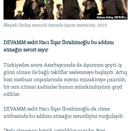
İNFOQRAFIKA
AZƏRBAYCAN ƏDƏBIYYATI KITABXANASI
MISSIYAMIZ
BIZI IZLƏ
KARIKATURA
İSLAM VƏ DEMOKRATIYA
PEŞƏ ETIKASI VƏ JURNALISTIKA STANDARTLARIMIZ
Məşədi Dadaş məscidi önündə Aşura mərasimi, 2010
İZ - MƏDƏNIYYƏT PROQRAMI
MATERIALLARIMIZDAN ISTIFADƏ
AZADLIQRADIOSU MOBIL TELEFONUNUZDA
RFE/RL-in bütün saytları
DEVAMM sədri Hacı İlqar İbrahimoğlu bu addımı
BIZIMLƏ ƏLAQƏ
atmağın zəruri sayır
XƏBƏR BÜLLETENLƏRIMIZ
Türkiyədən sonra Azərbaycanda da Aşuranın qeyri-iş
günü olması ilə bağlı təkliflər səslənməyə başlayıb. Artıq
bəzi mətbuat orqanlarında mövzu müzakirəyə çıxarılıb,
bir sıra ictimai xadimlər bunun mümkünlüyünü qeyd
ediblər.
DEVAMM sədri Hacı İlqar İbrahimoğlu da cümə
xütbəsində bu addımı atmağın zəruriliyini vurğulayıb: