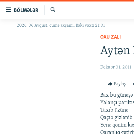
Keçid
BÖLMƏLƏR
linkləri
Axtar
Əsas
2026, 06 Avqust, cümə axşamı, Bakı vaxtı 21:01
GÜNDƏM
məzmuna
OXU ZALI
#İZAHLA
qayıt
Əsas
Aytən 
KORRUPSIOMETR
naviqasiyaya
#ƏSLINDƏ
qayıt
Dekabr 01, 2011
Axtarışa
FƏRQƏ BAX
keç
QANUNI DOĞRU
Paylaş
ARAŞDIRMA
Bax bu günəşə
MULTIMEDIA
Yalançı parıltı
Taxıb üzünə
RADIO ARXIV
VIDEO
Qaçıb gizlənib
HAQQIMIZDA
FOTOQALEREYA
OXU ZALI
Yenə qənim kə
Qaranlıq gətiri