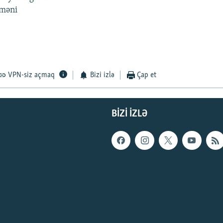
 məni
VPN-siz açmaq
Bizi izlə
Çap et
BIZI IZLƏ