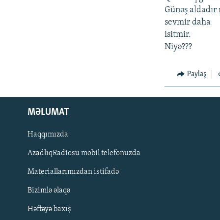
İNFOQRAFIKA
AZƏRBAYCAN ƏDƏBIYYATI KITABXANASI
MISSIYAMIZ
Günəş aldadır
KARIKATURA
İSLAM VƏ DEMOKRATIYA
PEŞƏ ETIKASI VƏ JURNALISTIKA
sevmir daha
STANDARTLARIMIZ
isitmir.
İZ - MƏDƏNIYYƏT PROQRAMI
Niyə???
MATERIALLARIMIZDAN ISTIFADƏ
AZADLIQRADIOSU MOBIL TELEFONUNUZDA
Paylaş
BIZIMLƏ ƏLAQƏ
XƏBƏR BÜLLETENLƏRIMIZ
MƏLUMAT
Haqqımızda
AzadlıqRadiosu mobil telefonuzda
Materiallarımızdan istifadə
Bizimlə əlaqə
Həftəyə baxış
BIZI IZLƏ