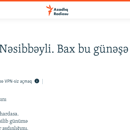
Nəsibbəyli. Bax bu günəşə
VPN-siz açmaq
sını
 hardasa.
silib günümə
r aydınlığımı.