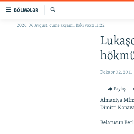
Keçid
BÖLMƏLƏR
linkləri
Axtar
Əsas
2026, 06 Avqust, cümə axşamı, Bakı vaxtı 11:22
GÜNDƏM
məzmuna
#İZAHLA
Lukaşe
qayıt
Əsas
KORRUPSIOMETR
hökmü
naviqasiyaya
#ƏSLINDƏ
qayıt
Axtarışa
FƏRQƏ BAX
Dekabr 02, 2011
keç
QANUNI DOĞRU
Paylaş
ARAŞDIRMA
Almaniya Mİns
MULTIMEDIA
Dimitri Konava
RADIO ARXIV
VIDEO
Belarusun Berli
HAQQIMIZDA
FOTOQALEREYA
OXU ZALI