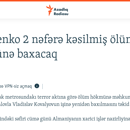
nko 2 nəfərə kəsilmiş öl
nə baxacaq
VPN-siz açmaq
k metrosundakı terror aktına görə ölüm hökmünə məhkum
lovla Vladislav Kovalyovun işinə yenidən baxılmasını təkid 
ndəki səfiri cümə günü Almaniyanın xarici işlər nazirliyinə 