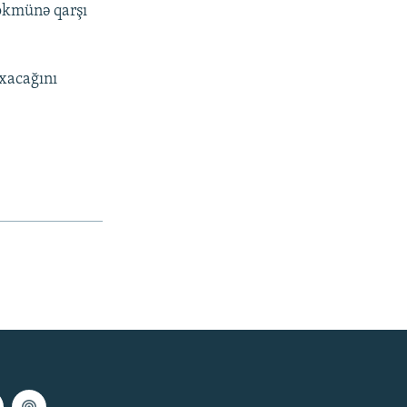
hökmünə qarşı
xacağını