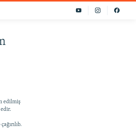
üm
 edilmiş
edir.
çağırılıb.