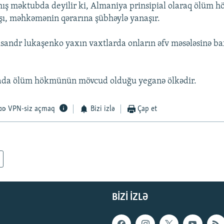
lmış məktubda deyilir ki, Almaniya prinsipial olaraq ölüm 
ı, məhkəmənin qərarına şübhəylə yanaşır.
sandr lukaşenko yaxın vaxtlarda onların əfv məsələsinə ba
ada ölüm hökmünün mövcud olduğu yeganə ölkədir.
VPN-siz açmaq
Bizi izlə
Çap et
BIZI IZLƏ