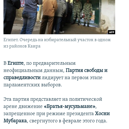
İNFOQRAFIKA
AZƏRBAYCAN ƏDƏBIYYATI KITABXANASI
MISSIYAMIZ
BIZI IZLƏ
KARIKATURA
İSLAM VƏ DEMOKRATIYA
PEŞƏ ETIKASI VƏ JURNALISTIKA STANDARTLARIMIZ
İZ - MƏDƏNIYYƏT PROQRAMI
MATERIALLARIMIZDAN ISTIFADƏ
AZADLIQRADIOSU MOBIL TELEFONUNUZDA
RFE/RL-in bütün saytları
Египет. Очередь на избирательный участок в одном
из районов Каира
BIZIMLƏ ƏLAQƏ
XƏBƏR BÜLLETENLƏRIMIZ
В
Египте
, по предварительным
неофициальным данным,
Партия свободы и
справедливости
лидирует на первом этапе
парламентских выборов.
Эта партия представляет на политической
арене движение
«Братья-мусульмане»
,
запрещенное при режиме президента
Хосни
Мубарака
, свергнутого в феврале этого года.