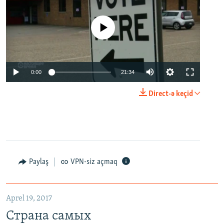
No media source currently available
0:00
21:34
Direct-ə keçid
Paylaş
VPN-siz açmaq
Aprel 19, 2017
Страна самых