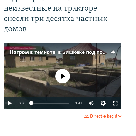
неизвестные на тракторе
снесли три десятка частных
домов
Погром в темноте: в Бишкеке под покровом ночи неизвестные на тракторе снесли три десятка частных домов
No media source currently available
0:00
3:43
Direct-ə keçid