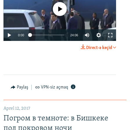
No media source currently available
0:00
24:06
Direct-ə keçid
Paylaş
VPN-siz açmaq
Aprel 12, 2017
Погром в темноте: в Бишкеке
под покровом ночи