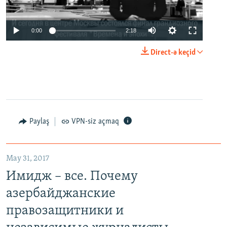
0:00
2:18
Direct-ə keçid
Paylaş
VPN-siz açmaq
May 31, 2017
Имидж – все. Почему
азербайджанские
правозащитники и