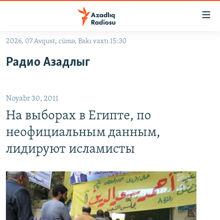
Keçid
linkləri
Əsas
2026, 07 Avqust, cümə, Bakı vaxtı 15:30
məzmuna
GÜNDƏM
Радио Азадлыг
qayıt
#İZAHLA
Əsas
KORRUPSIOMETR
naviqasiyaya
Noyabr 30, 2011
qayıt
#ƏSLINDƏ
Axtarışa
На выборах в Египте, по
FƏRQƏ BAX
keç
неофициальным данным,
QANUNI DOĞRU
лидируют исламисты
ARAŞDIRMA
MULTIMEDIA
RADIO ARXIV
VIDEO
HAQQIMIZDA
FOTOQALEREYA
OXU ZALI