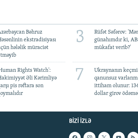
3
Azərbaycan Bəhruz
Rüfət Səfərov: 'M
əsənlinin ekstradisiyası
günahımdır ki, A
çün hələlik müraciət
mükafat verib?'
etməyib
7
Human Rights Watch':
Ukraynanın keçmiş
akimiyyət Əli Kərimliyə
qanunsuz varlan
arşı pis rəftara son
ittiham olunur: 13
oymalıdır
dollar girov ödəmə
BIZI IZLƏ