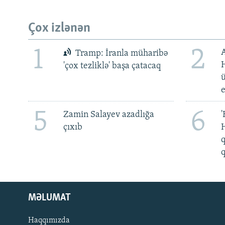
Çox izlənən
1
2
Tramp: İranla müharibə
H
'çox tezliklə' başa çatacaq
ü
5
6
Zamin Salayev azadlığa
'
çıxıb
H
q
q
MƏLUMAT
Haqqımızda