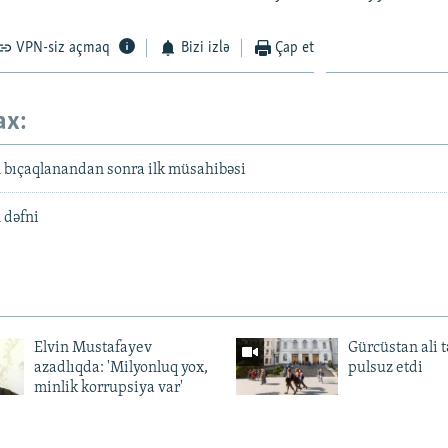
VPN-siz açmaq
Bizi izlə
Çap et
ax:
 bıçaqlanandan sonra ilk müsahibəsi
 dəfni
Elvin Mustafayev
Gürcüstan ali t
azadlıqda: 'Milyonluq yox,
pulsuz etdi
minlik korrupsiya var'