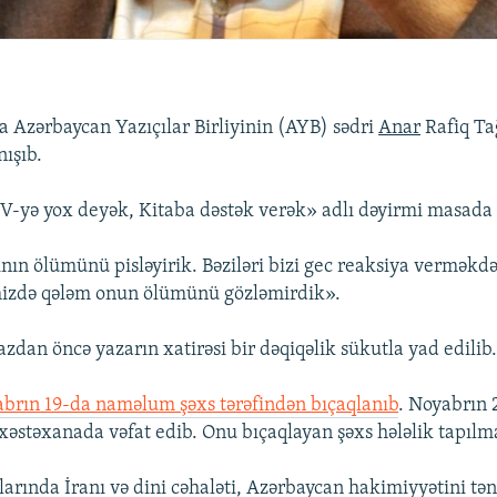
 Azərbaycan Yazıçılar Birliyinin (AYB) sədri
Anar
Rafiq Ta
ışıb.
-yə yox deyək, Kitaba dəstək verək» adlı dəyirmi masada
nın ölümünü pisləyirik. Bəziləri bizi gec reaksiya verməkdə
izdə qələm onun ölümünü gözləmirdik».
zdan öncə yazarın xatirəsi bir dəqiqəlik sükutla yad edilib
abrın 19-da naməlum şəxs tərəfindən bıçaqlanıb
. Noyabrın 
 xəstəxanada vəfat edib. Onu bıçaqlayan şəxs hələlik tapılm
larında İranı və dini cəhaləti, Azərbaycan hakimiyyətini tən