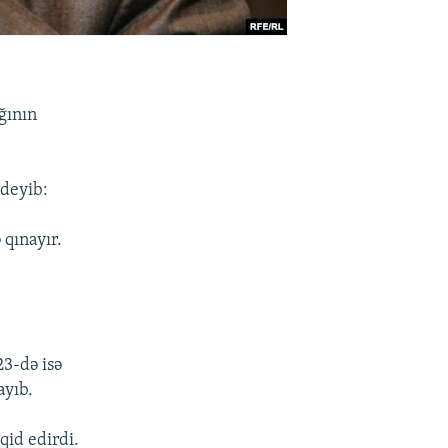
ğının
 deyib:
 qınayır.
.
23-də isə
ayıb.
qid edirdi.