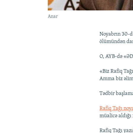
Anar
Noyabrın 30-da
ölümündən dan
O, AYB-də «ƏDV
«Biz Rafiq Tağı
Amma biz əlim
Tədbir başlama
Rafiq Tağı noy
müalicə aldığı
Rafiq Tağı yazı