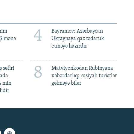
4
ənim
Bayramov: Azərbaycan
BŞ mənə
Ukraynaya qaz tədarük
etməyə hazırdır
8
 səfiri
Matviyenkodan Rubinyana
mada
xəbərdarlıq: rusiyalı turistlər
4 min
gəlməyə bilər
lidir