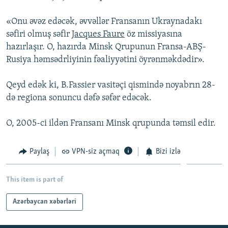
İNFOQRAFIKA
AZƏRBAYCAN ƏDƏBIYYATI KITABXANASI
MISSIYAMIZ
BIZI IZLƏ
«Onu əvəz edəcək, əvvəllər Fransanın Ukraynadakı
KARIKATURA
İSLAM VƏ DEMOKRATIYA
PEŞƏ ETIKASI VƏ JURNALISTIKA STANDARTLARIMIZ
səfiri olmuş səfir
Jacques Faure
öz missiyasına
hazırlaşır. O, hazırda Minsk Qrupunun Fransa-ABŞ-
İZ - MƏDƏNIYYƏT PROQRAMI
MATERIALLARIMIZDAN ISTIFADƏ
Rusiya həmsədrliyinin fəaliyyətini öyrənməkdədir».
AZADLIQRADIOSU MOBIL TELEFONUNUZDA
RFE/RL-in bütün saytları
BIZIMLƏ ƏLAQƏ
Qeyd edək ki, B.Fassier vasitəçi qismində noyabrın 28-
də regiona sonuncu dəfə səfər edəcək.
XƏBƏR BÜLLETENLƏRIMIZ
O, 2005-ci ildən Fransanı Minsk qrupunda təmsil edir.
Paylaş
VPN-siz açmaq
Bizi izlə
This item is part of
Azərbaycan xəbərləri