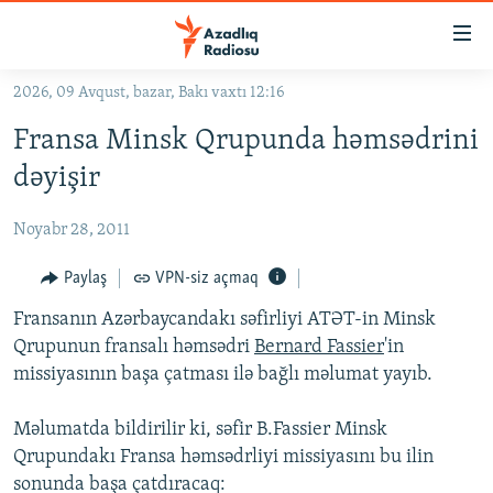
Keçid
linkləri
Əsas
2026, 09 Avqust, bazar, Bakı vaxtı 12:16
məzmuna
GÜNDƏM
Fransa Minsk Qrupunda həmsədrini
qayıt
#İZAHLA
Əsas
dəyişir
KORRUPSIOMETR
naviqasiyaya
qayıt
Noyabr 28, 2011
#ƏSLINDƏ
Axtarışa
FƏRQƏ BAX
Paylaş
VPN-siz açmaq
keç
QANUNI DOĞRU
Fransanın Azərbaycandakı səfirliyi ATƏT-in Minsk
Qrupunun fransalı həmsədri
Bernard Fassier
'in
ARAŞDIRMA
missiyasının başa çatması ilə bağlı məlumat yayıb.
MULTIMEDIA
Məlumatda bildirilir ki, səfir B.Fassier Minsk
RADIO ARXIV
VIDEO
Qrupundakı Fransa həmsədrliyi missiyasını bu ilin
HAQQIMIZDA
FOTOQALEREYA
OXU ZALI
sonunda başa çatdıracaq: