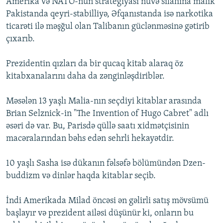
Amerika və NATO-nun strategiyası nüvə silahına malik
Pakistanda qeyri-stabilliyə, Əfqanıstanda isə narkotika
ticarəti ilə məşğul olan Talibanın güclənməsinə gətirib
çıxarıb.
Prezidentin qızları da bir qucaq kitab alaraq öz
kitabxanalarını daha da zənginləşdiriblər.
Məsələn 13 yaşlı Malia-nın seçdiyi kitablar arasında
Brian Selznick-in "The Invention of Hugo Cabret" adlı
əsəri də var. Bu, Parisdə qüllə saatı xidmətçisinin
macəralarından bəhs edən sehrli hekayətdir.
10 yaşlı Sasha isə dükanın fəlsəfə bölümündən Dzen-
buddizm və dinlər haqda kitablar seçib.
İndi Amerikada Milad öncəsi ən gəlirli satış mövsümü
başlayır və prezident ailəsi düşünür ki, onların bu