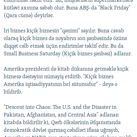
endirimlər təklif edir. Bu, müştərilərin supermarketlərə
kütləvi axınına səbəb olur. Buna ABŞ-da "Black Friday"
(Qara cümə) deyirlər.
İri biznes kiçik biznesin "qənimi" sayılır. Buna cavab
olaraq kiçik biznes də noyabrın son şənbəsində özünə
diqqət cəlb etmək üçün endirimlər təklif edir. Bu da
Small Business Saturday (Kiçik biznes şənbəsi) adlanır.
Amerika prezidenti də kitab dükanına getməklə kiçik
biznesə dəstəyini nümayiş etdirib. "Kiçik biznes
Amerika iqtisadiyyatının bel sütunudur" - deyə o
bildirib.
"Descent into Chaos: The U.S. and the Disaster in
Pakistan, Afghanistan, and Central Asia" adlanan
kitabda bildirilir ki, Qərb ölkələrinin Əfqanıstanda
demokratik dövlət qurmaq cəhdləri iflasa uğrayıb,