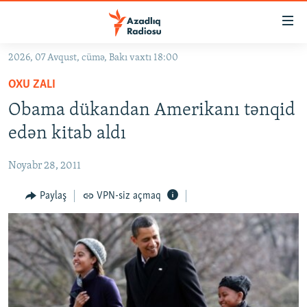
Keçid
linkləri
Əsas
2026, 07 Avqust, cümə, Bakı vaxtı 18:00
məzmuna
GÜNDƏM
OXU ZALI
qayıt
#İZAHLA
Əsas
Obama dükandan Amerikanı tənqid
KORRUPSIOMETR
naviqasiyaya
edən kitab aldı
qayıt
#ƏSLINDƏ
Axtarışa
Noyabr 28, 2011
FƏRQƏ BAX
keç
QANUNI DOĞRU
Paylaş
VPN-siz açmaq
ARAŞDIRMA
MULTIMEDIA
RADIO ARXIV
VIDEO
HAQQIMIZDA
FOTOQALEREYA
OXU ZALI