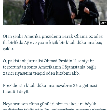
İNFOQRAFIKA
AZƏRBAYCAN ƏDƏBIYYATI KITABXANASI
MISSIYAMIZ
BIZI IZLƏ
KARIKATURA
İSLAM VƏ DEMOKRATIYA
PEŞƏ ETIKASI VƏ JURNALISTIKA STANDARTLARIMIZ
İZ - MƏDƏNIYYƏT PROQRAMI
MATERIALLARIMIZDAN ISTIFADƏ
AZADLIQRADIOSU MOBIL TELEFONUNUZDA
RFE/RL-in bütün saytları
Ötən şənbə Amerika prezidenti Barak Obama öz ailəsi
BIZIMLƏ ƏLAQƏ
ilə birlikdə Ağ evə yaxın kiçik bir kitab dükanına baş
çəkib.
XƏBƏR BÜLLETENLƏRIMIZ
O, pakistanlı jurnalist Əhməd Rəşidin 11 sentyabr
terrorundan sonra Amerikanın Əfqanıstanla bağlı
xarici siyasətini tənqid edən kitabını alıb.
Prezidentin kitab dükanına noyabrın 26-a getməsi
təsadüfi deyil.
Noyabrın son cümə günü iri biznes alıcılara böyük