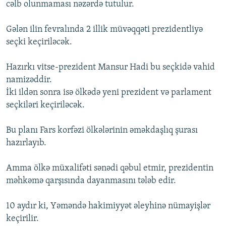
cəlb olunmaması nəzərdə tutulur.
İNFOQRAFIKA
AZƏRBAYCAN ƏDƏBIYYATI KITABXANASI
MISSIYAMIZ
BIZI IZLƏ
KARIKATURA
İSLAM VƏ DEMOKRATIYA
PEŞƏ ETIKASI VƏ JURNALISTIKA STANDARTLARIMIZ
Gələn ilin fevralında 2 illik müvəqqəti prezidentliyə
seçki keçiriləcək.
İZ - MƏDƏNIYYƏT PROQRAMI
MATERIALLARIMIZDAN ISTIFADƏ
AZADLIQRADIOSU MOBIL TELEFONUNUZDA
RFE/RL-in bütün saytları
Hazırkı vitse-prezident Mansur Hadi bu seçkidə vahid
namizəddir.
BIZIMLƏ ƏLAQƏ
İki ildən sonra isə ölkədə yeni prezident və parlament
XƏBƏR BÜLLETENLƏRIMIZ
seçkiləri keçiriləcək.
Bu planı Fars korfəzi ölkələrinin əməkdaşlıq şurası
hazırlayıb.
Amma ölkə müxalifəti sənədi qəbul etmir, prezidentin
məhkəmə qarşısında dayanmasını tələb edir.
10 aydır ki, Yəməndə hakimiyyət əleyhinə nümayişlər
keçirilir.