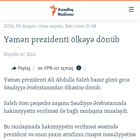
Keçid
linkləri
Əsas
2026, 06 Avqust, cümə axşamı, Bakı vaxtı 21:48
məzmuna
GÜNDƏM
Yəmən prezidenti ölkəyə dönüb
qayıt
#İZAHLA
Əsas
Noyabr 27, 2011
KORRUPSIOMETR
naviqasiyaya
qayıt
#ƏSLINDƏ
Paylaş
VPN-siz açmaq
Axtarışa
FƏRQƏ BAX
keç
Yəmən prezidenti Ali Abdulla Saleh bazar günü gecə
Səudiyyə Ərəbistanından ölkəsinə dönüb.
QANUNI DOĞRU
ARAŞDIRMA
Saleh ötən çərşənbə axşamı Səudiyyə Ərəbistanında
hakimiyyətin verilməsi ilə bağlı razılaşma imzalayıb.
MULTIMEDIA
RADIO ARXIV
VIDEO
Bu razılaşmada hakimiyyətin verilməsi əvəzində
HAQQIMIZDA
prezident və onun yaxın ətrafının cinayət məsuliyyətinə
FOTOQALEREYA
OXU ZALI