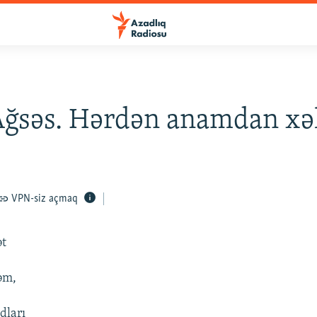
ğsəs. Hərdən anamdan xəlv
VPN-siz açmaq
ət
əm,
dları