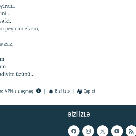
əyirəm.
rini…
yə ki,
ını peşman eləsin,
azsız,
əm
mın
mədiyim üzünü…
VPN-siz açmaq
Bizi izlə
Çap et
BIZI IZLƏ