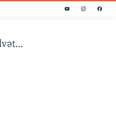
ət...