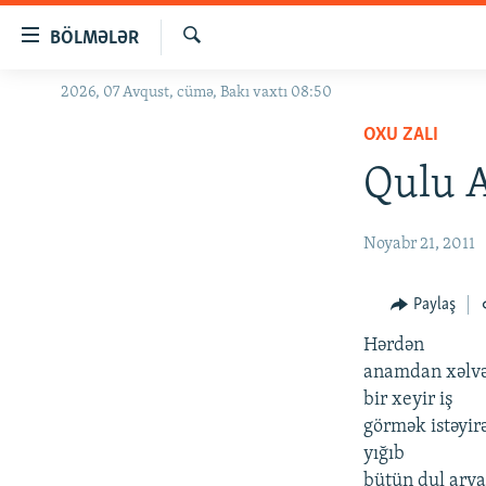
Keçid
BÖLMƏLƏR
linkləri
Axtar
Əsas
2026, 07 Avqust, cümə, Bakı vaxtı 08:50
GÜNDƏM
məzmuna
OXU ZALI
#İZAHLA
qayıt
Əsas
Qulu A
KORRUPSIOMETR
naviqasiyaya
#ƏSLINDƏ
qayıt
Noyabr 21, 2011
Axtarışa
FƏRQƏ BAX
keç
QANUNI DOĞRU
Paylaş
ARAŞDIRMA
Hərdən
MULTIMEDIA
anamdan xəlv
bir xeyir iş
RADIO ARXIV
VIDEO
görmək istəyir
HAQQIMIZDA
FOTOQALEREYA
OXU ZALI
yığıb
bütün dul arva