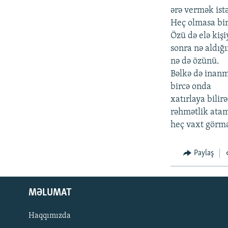
İNFOQRAFIKA
AZƏRBAYCAN ƏDƏBIYYATI KITABXANASI
MISSIYAMIZ
ərə vermək ist
KARIKATURA
İSLAM VƏ DEMOKRATIYA
PEŞƏ ETIKASI VƏ JURNALISTIKA
Heç olmasa bi
STANDARTLARIMIZ
Özü də elə kişi
İZ - MƏDƏNIYYƏT PROQRAMI
sonra nə aldığ
MATERIALLARIMIZDAN ISTIFADƏ
nə də özünü.
AZADLIQRADIOSU MOBIL TELEFONUNUZDA
Bəlkə də inanm
BIZIMLƏ ƏLAQƏ
bircə onda
xatırlaya bilir
XƏBƏR BÜLLETENLƏRIMIZ
rəhmətlik ata
heç vaxt gör
Paylaş
MƏLUMAT
Haqqımızda