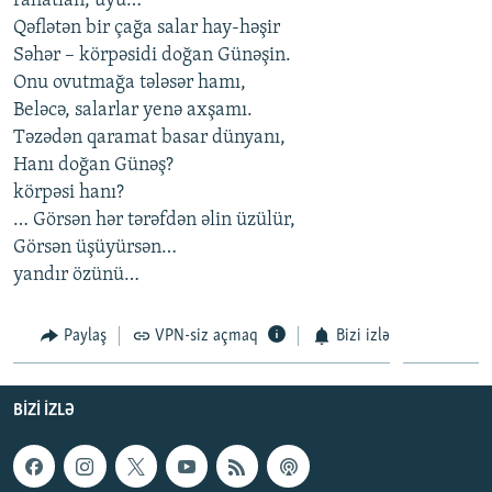
rahatlan, uyu…
İNFOQRAFIKA
AZƏRBAYCAN ƏDƏBIYYATI KITABXANASI
MISSIYAMIZ
Qəflətən bir çağa salar hay-həşir
BIZI IZLƏ
Səhər – körpəsidi doğan Günəşin.
KARIKATURA
İSLAM VƏ DEMOKRATIYA
PEŞƏ ETIKASI VƏ JURNALISTIKA STANDARTLARIMIZ
Onu ovutmağa tələsər hamı,
İZ - MƏDƏNIYYƏT PROQRAMI
MATERIALLARIMIZDAN ISTIFADƏ
Beləcə, salarlar yenə axşamı.
Təzədən qaramat basar dünyanı,
AZADLIQRADIOSU MOBIL TELEFONUNUZDA
RFE/RL-in bütün saytları
Hanı doğan Günəş?
BIZIMLƏ ƏLAQƏ
körpəsi hanı?
… Görsən hər tərəfdən əlin üzülür,
XƏBƏR BÜLLETENLƏRIMIZ
Görsən üşüyürsən…
yandır özünü…
Paylaş
VPN-siz açmaq
Bizi izlə
BIZI IZLƏ