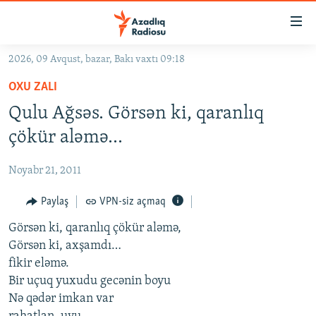
Keçid
linkləri
Əsas
2026, 09 Avqust, bazar, Bakı vaxtı 09:18
məzmuna
GÜNDƏM
OXU ZALI
qayıt
#İZAHLA
Əsas
Qulu Ağsəs. Görsən ki, qaranlıq
KORRUPSIOMETR
naviqasiyaya
çökür aləmə...
qayıt
#ƏSLINDƏ
Axtarışa
Noyabr 21, 2011
FƏRQƏ BAX
keç
QANUNI DOĞRU
Paylaş
VPN-siz açmaq
ARAŞDIRMA
Görsən ki, qaranlıq çökür aləmə,
Görsən ki, axşamdı…
MULTIMEDIA
fikir eləmə.
RADIO ARXIV
VIDEO
Bir uçuq yuxudu gecənin boyu
Nə qədər imkan var
HAQQIMIZDA
FOTOQALEREYA
OXU ZALI