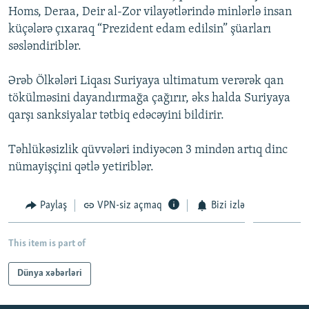
Homs, Deraa, Deir al-Zor vilayətlərində minlərlə insan
İNFOQRAFIKA
AZƏRBAYCAN ƏDƏBIYYATI KITABXANASI
MISSIYAMIZ
BIZI IZLƏ
küçələrə çıxaraq “Prezident edam edilsin” şüarları
KARIKATURA
İSLAM VƏ DEMOKRATIYA
PEŞƏ ETIKASI VƏ JURNALISTIKA STANDARTLARIMIZ
səsləndiriblər.
İZ - MƏDƏNIYYƏT PROQRAMI
MATERIALLARIMIZDAN ISTIFADƏ
Ərəb Ölkələri Liqası Suriyaya ultimatum verərək qan
AZADLIQRADIOSU MOBIL TELEFONUNUZDA
RFE/RL-in bütün saytları
tökülməsini dayandırmağa çağırır, əks halda Suriyaya
BIZIMLƏ ƏLAQƏ
qarşı sanksiyalar tətbiq edəcəyini bildirir.
XƏBƏR BÜLLETENLƏRIMIZ
Təhlükəsizlik qüvvələri indiyəcən 3 mindən artıq dinc
nümayişçini qətlə yetiriblər.
Paylaş
VPN-siz açmaq
Bizi izlə
This item is part of
Dünya xəbərləri