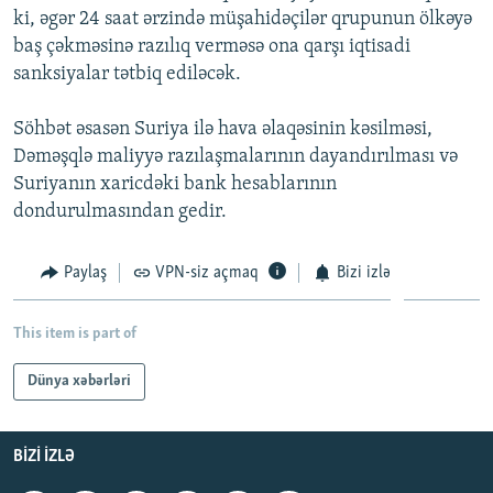
ki, əgər 24 saat ərzində müşahidəçilər qrupunun ölkəyə
İNFOQRAFIKA
AZƏRBAYCAN ƏDƏBIYYATI KITABXANASI
MISSIYAMIZ
BIZI IZLƏ
baş çəkməsinə razılıq verməsə ona qarşı iqtisadi
KARIKATURA
İSLAM VƏ DEMOKRATIYA
PEŞƏ ETIKASI VƏ JURNALISTIKA STANDARTLARIMIZ
sanksiyalar tətbiq ediləcək.
İZ - MƏDƏNIYYƏT PROQRAMI
MATERIALLARIMIZDAN ISTIFADƏ
Söhbət əsasən Suriya ilə hava əlaqəsinin kəsilməsi,
AZADLIQRADIOSU MOBIL TELEFONUNUZDA
RFE/RL-in bütün saytları
Dəməşqlə maliyyə razılaşmalarının dayandırılması və
BIZIMLƏ ƏLAQƏ
Suriyanın xaricdəki bank hesablarının
dondurulmasından gedir.
XƏBƏR BÜLLETENLƏRIMIZ
Paylaş
VPN-siz açmaq
Bizi izlə
This item is part of
Dünya xəbərləri
BIZI IZLƏ