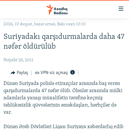
Keçid
linkləri
Əsas
2026, 10 Avqust, bazar ertəsi, Bakı vaxtı 10:10
məzmuna
GÜNDƏM
Suriyadakı qarşıdurmalarda daha 47
qayıt
#İZAHLA
Əsas
nəfər öldürülüb
KORRUPSIOMETR
naviqasiyaya
qayıt
Noyabr 25, 2011
#ƏSLINDƏ
Axtarışa
FƏRQƏ BAX
Paylaş
VPN-siz açmaq
keç
QANUNI DOĞRU
Dünən Suriyada polislə etirazçılar arasında baş verən
qarşıdurmalarda 47 nəfər ölüb. Ölənlər arasında mülki
ARAŞDIRMA
adamlarla yanaşı müxalifətin tərəfinə keçmiş
MULTIMEDIA
təhlükəsizlik qüvvələrinin əməkdaşları, hərbçilər də
var.
RADIO ARXIV
VIDEO
HAQQIMIZDA
FOTOQALEREYA
OXU ZALI
Dünən Ərəb Dövlətləri Liqası Suriyaya xəbərdarlıq edib