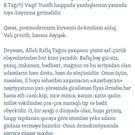
R.Tağı?!) Vaqif Yusifli haqqında yazdıqlarının yanında
toya-bayrama getməlidir.
Qərəz, postmodernizm kirvənin də könlünü aldıq.
Valı çevirib, havanı dəyişək.
Deyəsən, Allah Rafiq Tağını yaxşısını-pisini saf-çürük
eləyənlərindən biri kimi yaradıb. Rafiq bəy gücsüz,
yazıq, imkansız, bədbəxt, mağmın və bu seriyadan olan
adamların həm dostu, həm də sözçüsüdür. Onun üçün,
məsələn, il boyu səhərdən axşamacan «Azərbaycan»
nəşriyyatının yan-yörəsində gicəllənən İlyas Ərnəfəs hər
hansı ətli-canlı kişi, incə-mincə, xanım-xatın qadın
millət vəkilindən çox-çox maraqlı tip və bədii
obyektdir. O, bir ayağı o dünyada olan, huşu getmiş,
haqqı tapdanan qocaya görə istənilən yekə adamı
güdaza verməyə hazırdır. Onun demokratiyasında
zərrəcə güzəşt yoxdur.