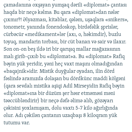
çamadanına oxşayan yumşaq dərili «diplomat» çantası
haqda bir neçə kəlmə. Bu qara «diplomat»dan nələr
çıxmır?! Əlyazması, kitablar, qələm, uşaqlara «snikers»,
tonometr, yanında fonendoskop, birdəfəlik şprislər,
cürbəcür «medikament»lər (axı, o, həkimdir), buzlu
toyuq, mandarin torbası, bir cüt banan və sair və ilaxır.
Son on-on beş ildə iri bir qarışıq mallar mağazasının
malı girib-çıxıb bu «diplomat»a. Bu «diplomat» Rafiq
bəyin yük yeridir, yəni heç vaxt maşını olmadığından
«baqajnik»idir. Mistik duyğular oyadan, ilin dörd
fəslində aramızda dolaşan bu dördkünc maddi kölgəni
(qara sevdalı mistika aşiqi Adil Mirseyidin Rafiq bəyin
«diplomat»ına bir düzüm şer həsr etməməsi məni
təəccübləndirir) bir neçə dəfə əlimə alıb, gözəyarı
çəkisini yoxlamışam, dolu vaxtı 5-7 kilo ağırlığında
olur. Adı çəkilən çantanın uzaqbaşı 8 kiloqram yük
tutumu var.