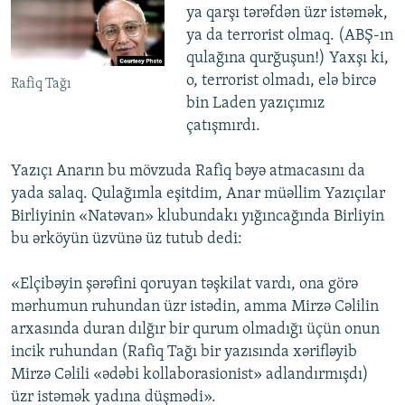
ya qarşı tərəfdən üzr istəmək,
ya da terrorist olmaq. (ABŞ-ın
qulağına qurğuşun!) Yaxşı ki,
o, terrorist olmadı, elə bircə
Rafiq Tağı
bin Laden yazıçımız
çatışmırdı.
Yazıçı Anarın bu mövzuda Rafiq bəyə atmacasını da
yada salaq. Qulağımla eşitdim, Anar müəllim Yazıçılar
Birliyinin «Natəvan» klubundakı yığıncağında Birliyin
bu ərköyün üzvünə üz tutub dedi:
«Elçibəyin şərəfini qoruyan təşkilat vardı, ona görə
mərhumun ruhundan üzr istədin, amma Mirzə Cəlilin
arxasında duran dılğır bir qurum olmadığı üçün onun
incik ruhundan (Rafiq Tağı bir yazısında xərifləyib
Mirzə Cəlili «ədəbi kollaborasionist» adlandırmışdı)
üzr istəmək yadına düşmədi».