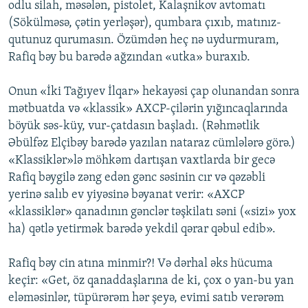
odlu silah, məsələn, pistolet, Kalaşnikov avtomatı
(Sökülməsə, çətin yerləşər), qumbara çıxıb, matınız-
qutunuz qurumasın. Özümdən heç nə uydurmuram,
Rafiq bəy bu barədə ağzından «utka» buraxıb.
Onun «İki Tağıyev İlqar» hekayəsi çap olunandan sonra
mətbuatda və «klassik» AXCP-çilərin yığıncaqlarında
böyük səs-küy, vur-çatdasın başladı. (Rəhmətlik
Əbülfəz Elçibəy barədə yazılan nataraz cümlələrə görə.)
«Klassiklər»lə möhkəm dartışan vaxtlarda bir gecə
Rafiq bəygilə zəng edən gənc səsinin cır və qəzəbli
yerinə salıb ev yiyəsinə bəyanat verir: «AXCP
«klassiklər» qanadının gənclər təşkilatı səni («sizi» yox
ha) qətlə yetirmək barədə yekdil qərar qəbul edib».
Rafiq bəy cin atına minmir?! Və dərhal əks hücuma
keçir: «Get, öz qanaddaşlarına de ki, çox o yan-bu yan
eləməsinlər, tüpürərəm hər şeyə, evimi satıb verərəm