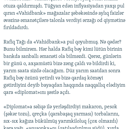
otuza qaldırmışdı. Tüğyan edən inflyasiyadan yaxşı pul
qıran «Vahidbank» mağazalar şəbəkəsində aylıq faizlər
əvəzinə əmanətçilərə talonla verdiyi ərzağı od qiymətinə
fırıldadırdı.
Rafiq Tağı da «Vahidbank»a pul qoyubmuş. Nə qədər?
Bunu bilmirəm. Hər halda Rafiq bəy kimi lütün birinin
bankda sanballı əmanəti ola bilməzdi. Qərəz, günlərin
bir günü o, axşamüstü bizə zəng çaldı və bildirdi ki,
yarım saata sizdə olacağam. Düz yarım saatdan sonra
Rafiq bəy özünü yetirdi və bizə qardaş köməyi
gətirdiyini deyib bayaqdan haqqında naqqallıq elədiyim
qara «diplomat»ını şəstlə açdı.
«Diplomat»a səliqə ilə yerləşdirdiyi makaron, pesok
(şəkər tozu), qreçka (qarabaşaq yarması) torbalarını,
sıx-sıx kağıza bükülmüş yarımkiloluq (çox olmazdı)
kərə yağı, «squşonka»nı (qatılaşdırılmış südü), xırda