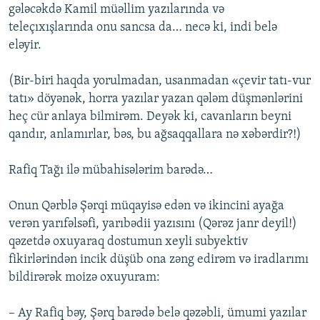
gələcəkdə Kamil müəllim yazılarında və
teleçıxışlarında onu sancsa da… necə ki, indi belə
eləyir.
(Bir-biri haqda yorulmadan, usanmadan «çevir tatı-vur
tatı» döyənək, horra yazılar yazan qələm düşmənlərini
heç cür anlaya bilmirəm. Deyək ki, cavanların beyni
qandır, anlamırlar, bəs, bu ağsaqqallara nə xəbərdir?!)
Rafiq Tağı ilə mübahisələrim barədə…
Onun Qərblə Şərqi müqayisə edən və ikincini ayağa
verən yarıfəlsəfi, yarıbədii yazısını (Qərəz janr deyil!)
qəzetdə oxuyaraq dostumun xeyli subyektiv
fikirlərindən incik düşüb ona zəng edirəm və iradlarımı
bildirərək moizə oxuyuram:
– Ay Rafiq bəy, Şərq barədə belə qəzəbli, ümumi yazılar