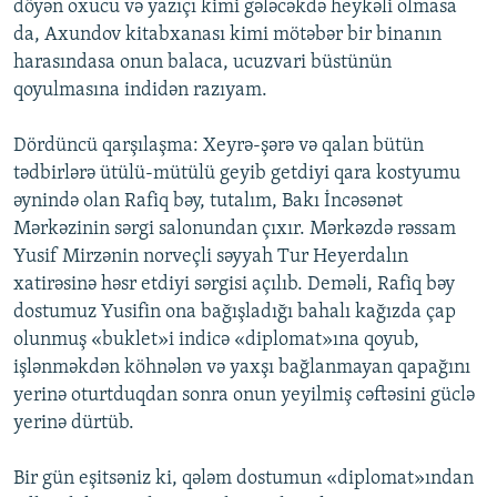
döyən oxucu və yazıçı kimi gələcəkdə heykəli olmasa
da, Axundov kitabxanası kimi mötəbər bir binanın
harasındasa onun balaca, ucuzvari büstünün
qoyulmasına indidən razıyam.
Dördüncü qarşılaşma: Xeyrə-şərə və qalan bütün
tədbirlərə ütülü-mütülü geyib getdiyi qara kostyumu
əynində olan Rafiq bəy, tutalım, Bakı İncəsənət
Mərkəzinin sərgi salonundan çıxır. Mərkəzdə rəssam
Yusif Mirzənin norveçli səyyah Tur Heyerdalın
xatirəsinə həsr etdiyi sərgisi açılıb. Deməli, Rafiq bəy
dostumuz Yusifin ona bağışladığı bahalı kağızda çap
olunmuş «buklet»i indicə «diplomat»ına qoyub,
işlənməkdən köhnələn və yaxşı bağlanmayan qapağını
yerinə oturtduqdan sonra onun yeyilmiş cəftəsini güclə
yerinə dürtüb.
Bir gün eşitsəniz ki, qələm dostumun «diplomat»ından