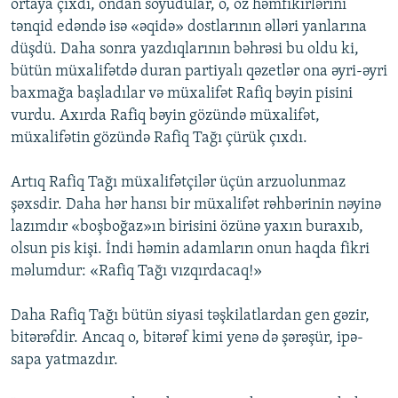
ortaya çıxdı, ondan soyudular, o, öz həmfikirlərini
tənqid edəndə isə «əqidə» dostlarının əlləri yanlarına
düşdü. Daha sonra yazdıqlarının bəhrəsi bu oldu ki,
bütün müxalifətdə duran partiyalı qəzetlər ona əyri-əyri
baxmağa başladılar və müxalifət Rafiq bəyin pisini
vurdu. Axırda Rafiq bəyin gözündə müxalifət,
müxalifətin gözündə Rafiq Tağı çürük çıxdı.
Artıq Rafiq Tağı müxalifətçilər üçün arzuolunmaz
şəxsdir. Daha hər hansı bir müxalifət rəhbərinin nəyinə
lazımdır «boşboğaz»ın birisini özünə yaxın buraxıb,
olsun pis kişi. İndi həmin adamların onun haqda fikri
məlumdur: «Rafiq Tağı vızqırdacaq!»
Daha Rafiq Tağı bütün siyasi təşkilatlardan gen gəzir,
bitərəfdir. Ancaq o, bitərəf kimi yenə də şərəşür, ipə-
sapa yatmazdır.