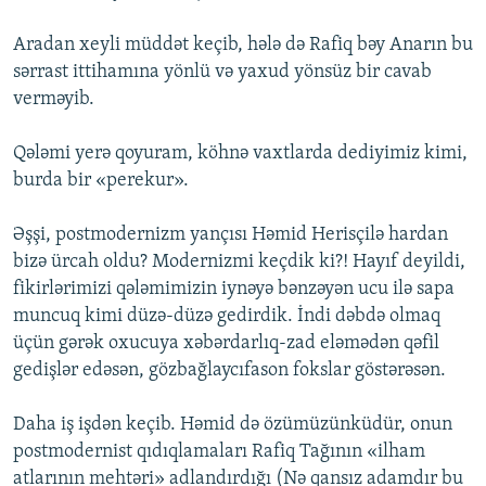
Aradan xeyli müddət keçib, hələ də Rafiq bəy Anarın bu
sərrast ittihamına yönlü və yaxud yönsüz bir cavab
verməyib.
Qələmi yerə qoyuram, köhnə vaxtlarda dediyimiz kimi,
burda bir «perekur».
Əşşi, postmodernizm yançısı Həmid Herisçilə hardan
bizə ürcah oldu? Modernizmi keçdik ki?! Hayıf deyildi,
fikirlərimizi qələmimizin iynəyə bənzəyən ucu ilə sapa
muncuq kimi düzə-düzə gedirdik. İndi dəbdə olmaq
üçün gərək oxucuya xəbərdarlıq-zad eləmədən qəfil
gedişlər edəsən, gözbağlaycıfason fokslar göstərəsən.
Daha iş işdən keçib. Həmid də özümüzünküdür, onun
postmodernist qıdıqlamaları Rafiq Tağının «ilham
atlarının mehtəri» adlandırdığı (Nə qansız adamdır bu