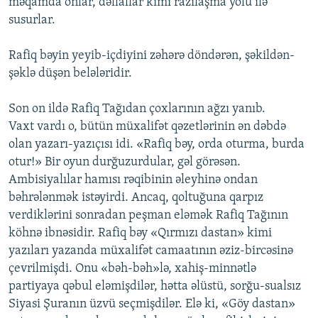
məqamda onlar, dəllallar kimi razılaşma yolu ilə
susurlar.
Rafiq bəyin yeyib-içdiyini zəhərə döndərən, şəkildən-
şəklə düşən belələridir.
Son on ildə Rafiq Tağıdan çoxlarının ağzı yanıb.
Vaxt vardı o, bütün müxalifət qəzetlərinin ən dəbdə
olan yazarı-yazıçısı idi. «Rafiq bəy, orda oturma, burda
otur!» Bir oyun durğuzurdular, gəl görəsən.
Ambisiyalılar hamısı rəqibinin əleyhinə ondan
bəhrələnmək istəyirdi. Ancaq, qoltuğuna qarpız
verdiklərini sonradan peşman eləmək Rafiq Tağının
köhnə ibnəsidir. Rafiq bəy «Qırmızı dastan» kimi
yazıları yazanda müxalifət camaatının əziz-bircəsinə
çevrilmişdi. Onu «bəh-bəh»lə, xahiş-minnətlə
partiyaya qəbul eləmişdilər, hətta əlüstü, sorğu-sualsız
Siyasi Şuranın üzvü seçmişdilər. Elə ki, «Göy dastan»