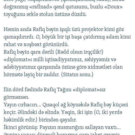
doğranmış «rafinad» qənd qutusunu, buzlu «Doux»
toyuğunu ərklə stolun üstünə düzdü.
Həmin anda Rafiq bəyin işıqlı üzü projektor kimi göz
qamaşdırırdı. O, böyük bir işi başa çatdırmış adam kimi
rahat və xoşbəxt görünürdü.
Rafiq bəyin qara dərili (Rədd olsun irqçilik!)
«diplomat»ı milli iqtisadiyyatımız, səhiyyəmiz və
ədəbiyyatımız qarşısında özünə görə xidmətləri olan
hörmətə layiq bir zaddır. (Sitatın sonu.)
İlin dörd fəslində Rafiq Tağını «diplomat»sız
görməzsən.
Yayın cırhacırı… Qısaqol ağ köynəkdə Rafiq bəy küçəni
keçir. Əlindəki də əlində. Yəqin, iki işin (O, iki yerdə
həkimlik edir.) birindən qayıdır.
İkinci görünüş: Payızın mısmırığını sallayan vaxtı…