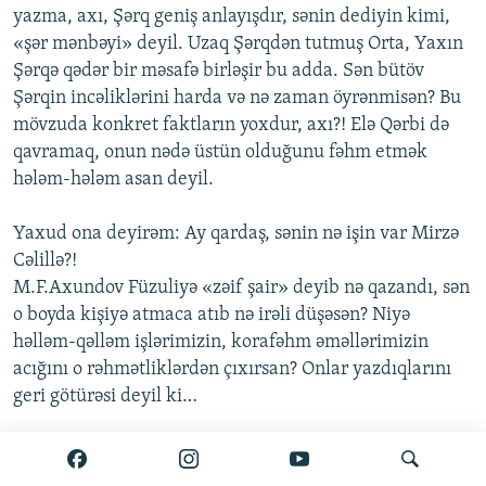
yazma, axı, Şərq geniş anlayışdır, sənin dediyin kimi,
«şər mənbəyi» deyil. Uzaq Şərqdən tutmuş Orta, Yaxın
Şərqə qədər bir məsafə birləşir bu adda. Sən bütöv
Şərqin incəliklərini harda və nə zaman öyrənmisən? Bu
mövzuda konkret faktların yoxdur, axı?! Elə Qərbi də
qavramaq, onun nədə üstün olduğunu fəhm etmək
hələm-hələm asan deyil.
Yaxud ona deyirəm: Ay qardaş, sənin nə işin var Mirzə
Cəlillə?!
M.F.Axundov Füzuliyə «zəif şair» deyib nə qazandı, sən
o boyda kişiyə atmaca atıb nə irəli düşəsən? Niyə
həlləm-qəlləm işlərimizin, korafəhm əməllərimizin
acığını o rəhmətliklərdən çıxırsan? Onlar yazdıqlarını
geri götürəsi deyil ki…
Kimə deyirsən?! Rafiq Tağı nəinki bircə cümləsindən,
heç nöqtə-vergülündən keçməz. Heç kəs bilmir, mən