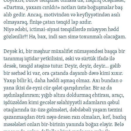
Obyektiv, bütöv tənqidlər olmasa da, fısqırıq öcəşmələr,
«Dartma, yaxam cırıldı!» notları üstə boğuşmalar baş
alıb gedir. Ancaq, motivindən və keyfiyyətindən asılı
olmayaraq, finişə çatan tənqid lap azdır.
Niyə ədəbi, ictimai-siyasi tənqidlərdə müəyyən hədd
gözlənilir?! Hə, bax, indi sarı simə toxunmalı olacağam.
Deyək ki, bir məşhur müxalifət nümayəndəsi başqa bir
tanınmış iqtidar yetkilisini, əski və sürtük ifadə ilə
desək, tənqid atəşinə tutur. Deyir, deyir, deyir… gəlib
bir sərhəd ki var, ora çatanda dayanıb dəvə kimi xıxır.
Yaxşı bilir ki, daha həddi aşmaq olmaz. Axı bundan o
yana ikisi də eyni cür qələt qarışdırırlar. Bir az da
aydınlaşdırıram; yığıb altını doldurmaq ehtirası, araçı,
işdüzəldən kimi gecələr səlahiyyətli adamların qəbul
otaqlarında üz-üzə gəlmələri, dəbdəbəli yaşam tərzini
qazanmaqdan ötrü nəyə desən razı olmaları, kef, bazlıq
məsələləri onları bir-birinin yanında boğaz eləyir. Belə