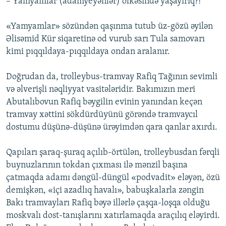
– Yamyamlar (adamyeyənlər) ölkəsində yaşayırıq?!
«Yamyamlar» sözündən qaşınma tutub üz-gözü əyilən
Əlisəmid Kür siqaretinə od vurub sarı Tula samovarı
kimi pıqqıldaya-pıqqıldaya ondan aralanır.
Doğrudan da, trolleybus-tramvay Rafiq Tağının sevimli
və əlverişli nəqliyyat vasitələridir. Bakımızın meri
Abutalıbovun Rafiq bəygilin evinin yanından keçən
tramvay xəttini sökdürdüyünü görəndə tramvaycıl
dostumu düşünə-düşünə ürəyimdən qara qanlar axırdı.
Qapıları şaraq-şuraq açılıb-örtülən, trolleybusdan fərqli
buynuzlarının tokdan çıxması ilə mənzil başına
çatmaqda adamı dəngül-düngül «podvadit» eləyən, özü
demişkən, «içi azadlıq havalı», babuşkalarla zəngin
Bakı tramvayları Rafiq bəyə illərlə çaşqa-loşqa olduğu
moskvalı dost-tanışlarını xatırlamaqda araçılıq eləyirdi.