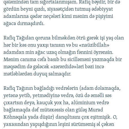
qələmindən tam sığortalanmışam. Rafiq bəydir, bir də
gördün beyni qızdı, siyasətçidən tutmuş ədəbiyyat
adamlarına qədər neçələri kimi mənim də pişiyimi
ağaca dırmaşdırdı.
Rafiq Tağıdan qoruna bilməkdən ötrü gərək işi yaş olan
hər bir kəs onu yaxşı tanısın və bu «naüzibillah»
adamdan min ağac uzaq olmağın fənnini öyrənsin.
Mənim canıma cəfa basıb bu sicilləməni yazmaqda bir
məqsədim də gələcək «zərərdidə»ləri bəzi incə
mətləblərdən duyuq salmaqdır.
Rafiq Tağının bağladığı vedrələrin (adam dolamaqda,
yetənə yetib, yetmədiyinə vedrə, özü də əməlli səs
çıxartsın deyə, kauçuk yox ha, alüminium vedrə
bağlamaqda dəf mütəxəssis olan güləş Murad
Köhnəqala yada düşür) danqıltısını çox eşitmişik. O,
yaxasından yapışdığının leşini sürüməmiş əl çəkən