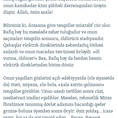
onun kamikadze kimi şübhəli davranışından ürəyin
düşür. Allah, özün saxla!
Bilirsiniz ki, dozasına görə tənqidlər müxtəlif cür olur.
Rafiq bəy bu məsələdə zəhər tuluğudur və onun
saçmaları tənqidin sonuncu, öldürücü stadiyasıdır.
Qabaqlar elektrik dirəklərində xəbərdarlıq lövhəsi
asılardı və onun ruscadan tərcüməsi beləydi: «Əl
vurma, öldürər!» Bax, Rafiq bəy də hərdən həmin
elektrik dirəklərindən birinə dönür.
Onun yaşıdları gözlərini açıb ədəbiyyatda (elə siyasətdə
də) ötəri, miyana, elə-belə, «xala xətrin qalmasın»
tənqidlər görüblər. Uzun-uzadı tərifdən sonra cüzi,
nəsihətvari iradlar eşidiblər. Məsələn, rəhmətlik Mirzə
İbrahimov tanınmış dövlət adamını bacardığı qədər
geninə-boluna öyəndən sonra deyir: Əziz yoldaş… icazə
verin, bir az da sizi tənqid edim… Pauza. Rəyasət