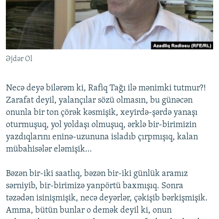
İNFOQRAFIKA
AZƏRBAYCAN ƏDƏBIYYATI KITABXANASI
MISSIYAMIZ
BIZI IZLƏ
KARIKATURA
İSLAM VƏ DEMOKRATIYA
PEŞƏ ETIKASI VƏ JURNALISTIKA STANDARTLARIMIZ
İZ - MƏDƏNIYYƏT PROQRAMI
MATERIALLARIMIZDAN ISTIFADƏ
Əjdər Ol
AZADLIQRADIOSU MOBIL TELEFONUNUZDA
RFE/RL-in bütün saytları
BIZIMLƏ ƏLAQƏ
Necə deyə bilərəm ki, Rafiq Tağı ilə mənimki tutmur?!
XƏBƏR BÜLLETENLƏRIMIZ
Zarafat deyil, yalançılar sözü olmasın, bu günəcən
onunla bir ton çörək kəsmişik, xeyirdə-şərdə yanaşı
oturmuşuq, yol yoldaşı olmuşuq, ərklə bir-birimizin
yazdıqlarını eninə-uzununa isladıb çırpmışıq, kalan
mübahisələr eləmişik…
Bəzən bir-iki saatlıq, bəzən bir-iki günlük aramız
sərniyib, bir-birimizə yanpörtü baxmışıq. Sonra
təzədən isinişmişik, necə deyərlər, çəkişib bərkişmişik.
Amma, bütün bunlar o demək deyil ki, onun