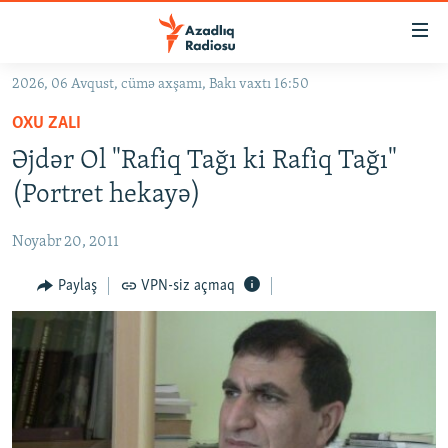
Keçid
linkləri
Əsas
2026, 06 Avqust, cümə axşamı, Bakı vaxtı 16:50
məzmuna
GÜNDƏM
OXU ZALI
qayıt
#İZAHLA
Əsas
Əjdər Ol "Rafiq Tağı ki Rafiq Tağı"
KORRUPSIOMETR
naviqasiyaya
(Portret hekayə)
qayıt
#ƏSLINDƏ
Axtarışa
Noyabr 20, 2011
FƏRQƏ BAX
keç
QANUNI DOĞRU
Paylaş
VPN-siz açmaq
ARAŞDIRMA
MULTIMEDIA
RADIO ARXIV
VIDEO
HAQQIMIZDA
FOTOQALEREYA
OXU ZALI