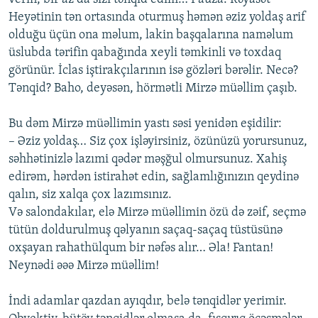
Heyətinin tən ortasında oturmuş həmən əziz yoldaş arif
olduğu üçün ona məlum, lakin başqalarına naməlum
üslubda tərifin qabağında xeyli təmkinli və toxdaq
görünür. İclas iştirakçılarının isə gözləri bərəlir. Necə?
Tənqid? Baho, deyəsən, hörmətli Mirzə müəllim çaşıb.
Bu dəm Mirzə müəllimin yastı səsi yenidən eşidilir:
– Əziz yoldaş… Siz çox işləyirsiniz, özünüzü yorursunuz,
səhhətinizlə lazımi qədər məşğul olmursunuz. Xahiş
edirəm, hərdən istirahət edin, sağlamlığınızın qeydinə
qalın, siz xalqa çox lazımsınız.
Və salondakılar, elə Mirzə müəllimin özü də zəif, seçmə
tütün doldurulmuş qəlyanın saçaq-saçaq tüstüsünə
oxşayan rahathülqum bir nəfəs alır… Əla! Fantan!
Neynədi əəə Mirzə müəllim!
İndi adamlar qazdan ayıqdır, belə tənqidlər yerimir.