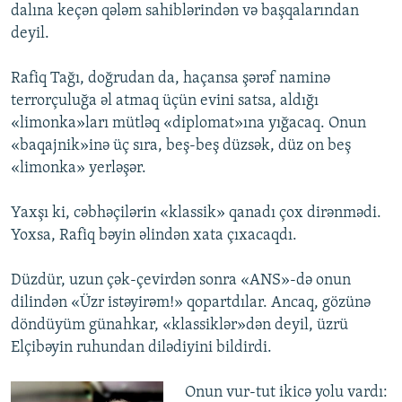
dalına keçən qələm sahiblərindən və başqalarından
deyil.
Rafiq Tağı, doğrudan da, haçansa şərəf naminə
terrorçuluğa əl atmaq üçün evini satsa, aldığı
«limonka»ları mütləq «diplomat»ına yığacaq. Onun
«baqajnik»inə üç sıra, beş-beş düzsək, düz on beş
«limonka» yerləşər.
Yaxşı ki, cəbhəçilərin «klassik» qanadı çox dirənmədi.
Yoxsa, Rafiq bəyin əlindən xata çıxacaqdı.
Düzdür, uzun çək-çevirdən sonra «ANS»-də onun
dilindən «Üzr istəyirəm!» qopartdılar. Ancaq, gözünə
döndüyüm günahkar, «klassiklər»dən deyil, üzrü
Elçibəyin ruhundan dilədiyini bildirdi.
Onun vur-tut ikicə yolu vardı: