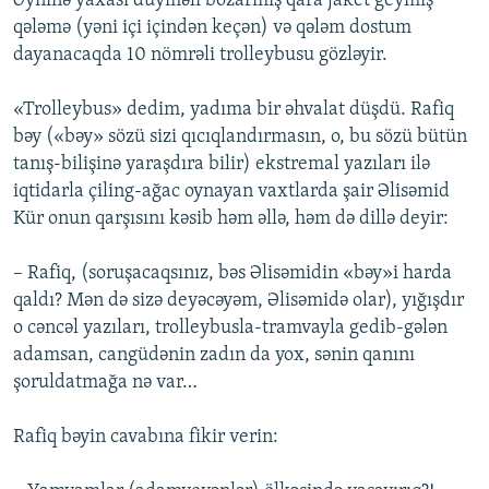
Əyninə yaxası düyməli bozarmış qara jaket geymiş
qələmə (yəni içi içindən keçən) və qələm dostum
dayanacaqda 10 nömrəli trolleybusu gözləyir.
«Trolleybus» dedim, yadıma bir əhvalat düşdü. Rafiq
bəy («bəy» sözü sizi qıcıqlandırmasın, o, bu sözü bütün
tanış-bilişinə yaraşdıra bilir) ekstremal yazıları ilə
iqtidarla çiling-ağac oynayan vaxtlarda şair Əlisəmid
Kür onun qarşısını kəsib həm əllə, həm də dillə deyir:
– Rafiq, (soruşacaqsınız, bəs Əlisəmidin «bəy»i harda
qaldı? Mən də sizə deyəcəyəm, Əlisəmidə olar), yığışdır
o cəncəl yazıları, trolleybusla-tramvayla gedib-gələn
adamsan, cangüdənin zadın da yox, sənin qanını
şoruldatmağa nə var…
Rafiq bəyin cavabına fikir verin: