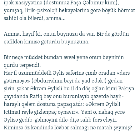
ipək xasiyyətinə (dostumuz Paşa Qəlbinur kimi),
yumşaq, lirik-psixoloji hekayələrinə görə böyük hörmət
sahibi ola bilərdi, amma…
Amma, hayıf ki, onun buynuzu da var. Bir də gördün
qəfildən kimisə götürdü buynuzuna.
Bir neçə müddət bundan əvvəl yenə onun beyninin
qurdu tərpəndi.
Hər il uzunmüddətli Əylis səfərinə çıxıb oradan «dərs
gətirməyə» (Əbdürrəhim bəyi də yad edək!) gedən
şirin-şəkər Əkrəm Əylisli bu il də döş oğlan kimi Bakıya
qayıdanda Rafiq bəy onu burunlayıb qəzetdə haylı-
haraylı qələm dostuna papaq atdı: «Əkrəm Əylisli
ictimai rəylə gizlənpaç oynayır». Yəni o, nahaq yerə
Əylisə gedib-gəlməyini dilə-dişə salıb fors eləyir.
Kiminsə öz kəndində lövbər salmağı nə matah şeymiş?