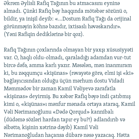
Əkrəm Əylisli Rafiq Tağının bu atmacasını eyninə
almadı. Çünki Rafiq bəy haqqında mötəbər sözünü o,
bildir, ya inişil deyib: «…Dostum Rafiq Tağı da orijinal
görünməyin köhnə bazıdır, ixtisaslı həvəskarıdır».
(Yəni Rafiqin dediklərinə bir qoz).
Rafiq Tağının çoxlarında olmayan bir yaxşı xüsusiyyəti
var. O, haqlı oldu-olmadı, qaraladığı adamdan vur-tut
bircə dəfə, amma karlı yazır. Məsələn, mən inanmıram
ki, bu zəqqumçu «kişünas» (rəvayətə görə, elmi işi «ki»
bağlayıcısından olduğu üçün mərhum dostu Vidadi
Məmmədov bir zaman Kamil Vəliyevə zarafatla
«kişünas» deyirmiş. Bu xəbər Rafiq bəyə indi çatıbmış
kimi o, «kişünas»ı mənfur mənada ortaya ataraq, Kamil
Vəli Nərimanoğlunu «Dədə Qorqud» kannibalı
(düdəmə sözləri hardan tapır ey bu?!) adlandırıb və
əlbəttə, kişinin xətrinə dəyib) Kamil Vəli
Nərimanoğludan haçansa dübarə nəsə yazacaq. Hətta