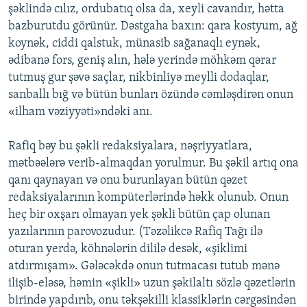
şəklində cılız, ordubatıq olsa da, xeyli cavandır, hətta
bazburutdu görünür. Dəstgaha baxın: qara kostyum, ağ
koynək, ciddi qalstuk, münasib sağanaqlı eynək,
ədibanə fors, geniş alın, hələ yerində möhkəm qərar
tutmuş gur şəvə saçlar, nikbinliyə meylli dodaqlar,
sanballı bığ və bütün bunları özündə cəmləşdirən onun
«ilham vəziyyəti»ndəki anı.
Rafiq bəy bu şəkli redaksiyalara, nəşriyyatlara,
mətbəələrə verib-almaqdan yorulmur. Bu şəkil artıq ona
qanı qaynayan və onu burunlayan bütün qəzet
redaksiyalarının kompüterlərində həkk olunub. Onun
heç bir oxşarı olmayan yek şəkli bütün çap olunan
yazılarının parovozudur. (Təzəlikcə Rafiq Tağı ilə
oturan yerdə, köhnələrin dililə desək, «şiklimi
atdırmışam». Gələcəkdə onun tutmacası tutub mənə
ilişib-eləsə, həmin «şikli» uzun şəkilaltı sözlə qəzetlərin
birində yapdırıb, onu təkşəkilli klassiklərin cərgəsindən