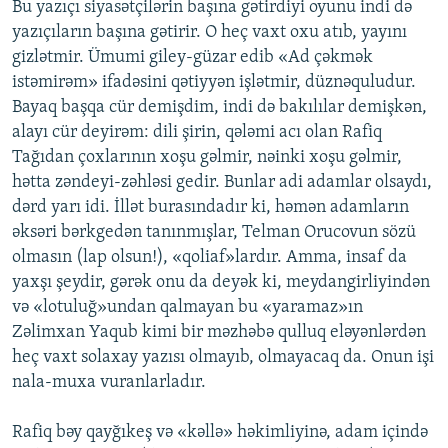
Bu yazıçı siyasətçilərin başına gətirdiyi oyunu indi də
yazıçıların başına gətirir. O heç vaxt oxu atıb, yayını
gizlətmir. Ümumi giley-güzar edib «Ad çəkmək
istəmirəm» ifadəsini qətiyyən işlətmir, düznəquludur.
Bayaq başqa cür demişdim, indi də bakılılar demişkən,
alayı cür deyirəm: dili şirin, qələmi acı olan Rafiq
Tağıdan çoxlarının xoşu gəlmir, nəinki xoşu gəlmir,
hətta zəndeyi-zəhləsi gedir. Bunlar adi adamlar olsaydı,
dərd yarı idi. İllət burasındadır ki, həmən adamların
əksəri bərkgedən tanınmışlar, Telman Orucovun sözü
olmasın (lap olsun!), «qoliaf»lardır. Amma, insaf da
yaxşı şeydir, gərək onu da deyək ki, meydangirliyindən
və «lotuluğ»undan qalmayan bu «yaramaz»ın
Zəlimxan Yaqub kimi bir məzhəbə qulluq eləyənlərdən
heç vaxt solaxay yazısı olmayıb, olmayacaq da. Onun işi
nala-muxa vuranlarladır.
Rafiq bəy qayğıkeş və «kəllə» həkimliyinə, adam içində