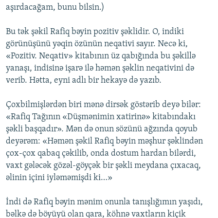
aşırdacağam, bunu bilsin.)
Bu tək şəkil Rafiq bəyin pozitiv şəklidir. O, indiki
görünüşünü yəqin özünün neqativi sayır. Necə ki,
«Pozitiv. Neqativ» kitabının üz qabığında bu şəkillə
yanaşı, indisinə işarə ilə həmən şəklin neqativini də
verib. Hətta, eyni adlı bir hekayə də yazıb.
Çoxbilmişlərdən biri mənə dirsək göstərib deyə bilər:
«Rafiq Tağının «Düşmənimin xatirinə» kitabındakı
şəkli başqadır». Mən də onun sözünü ağzında qoyub
deyərəm: «Həmən şəkil Rafiq bəyin məşhur şəklindən
çox-çox qabaq çəkilib, onda dostum hardan bilərdi,
vaxt gələcək gözəl-göyçək bir şəkli meydana çıxacaq,
əlinin içini iyləməmişdi ki…»
İndi də Rafiq bəyin mənim onunla tanışlığımın yaşıdı,
bəlkə də böyüyü olan qara, köhnə vaxtların kiçik