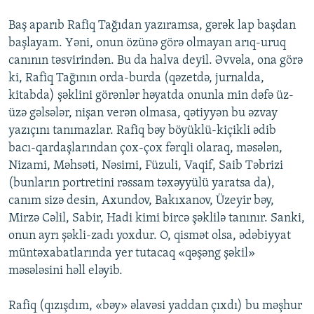
Baş aparıb Rafiq Tağıdan yazıramsa, gərək lap başdan
başlayam. Yəni, onun özünə görə olmayan arıq-uruq
canının təsvirindən. Bu da halva deyil. Əvvəla, ona görə
ki, Rafiq Tağının orda-burda (qəzetdə, jurnalda,
kitabda) şəklini görənlər həyatda onunla min dəfə üz-
üzə gəlsələr, nişan verən olmasa, qətiyyən bu əzvay
yazıçını tanımazlar. Rafiq bəy böyüklü-kiçikli ədib
bacı-qardaşlarından çox-çox fərqli olaraq, məsələn,
Nizami, Məhsəti, Nəsimi, Füzuli, Vaqif, Saib Təbrizi
(bunların portretini rəssam təxəyyülü yaratsa da),
canım sizə desin, Axundov, Bakıxanov, Üzeyir bəy,
Mirzə Cəlil, Sabir, Hadi kimi bircə şəklilə tanınır. Sanki,
onun ayrı şəkli-zadı yoxdur. O, qismət olsa, ədəbiyyat
müntəxabatlarında yer tutacaq «qəşəng şəkil»
məsələsini həll eləyib.
Rafiq (qızışdım, «bəy» əlavəsi yaddan çıxdı) bu məşhur