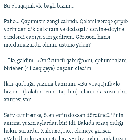
Bu «baqajnik»lə bağlı bizim…
Paho… Qapımızın zəngi çalındı. Qələmi vərəqə çırpıb
yerimdən dik qalxıram və dodaqaltı deyinə-deyinə
candərdi qapıya sarı gedirəm. Görəsən, hansı
mərdümazardır əlimin üstünə gələn?
…Hə, gəldim. «On üçüncü qabırğa»nı, qohumbalanı
birtəhər (41 dəqiqəyə) başdan elədim.
İlan-qurbağa yazıma baxıram: «Bu «baqajnik»lə
bizim… (kələfin ucunu tapdım) ailənin də xüsusi bir
xatirəsi var.
Səhv etmirəmsə, ötən əsrin doxsan dördüncü ilinin
axırına yaxın aylardan biri idi. Bakıda ərzaq qıtlığı
hökm sürürdü. Xalqı xoşbəxt eləməyə girişən
«Vahidbank» əmanətçilərə verdiyi aylıq bank faizini