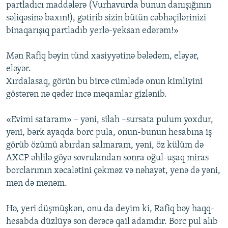
partladıcı maddələrə (Vurhavurda bunun danışığının
səliqəsinə baxın!), gətirib sizin bütün cəbhəçilərinizi
binaqarışıq partladıb yerlə-yeksan edərəm!»
Mən Rafiq bəyin tünd xasiyyətinə bələdəm, eləyər,
eləyər.
Xırdalasaq, görün bu bircə cümlədə onun kimliyini
göstərən nə qədər incə məqamlar gizlənib.
«Evimi sataram» – yəni, silah –sursata pulum yoxdur,
yəni, bərk ayaqda borc pula, onun-bunun hesabına iş
görüb özümü abırdan salmaram, yəni, öz külüm də
AXCP əhlilə göyə sovrulandan sonra oğul-uşaq miras
borclarımın xəcalətini çəkməz və nəhayət, yenə də yəni,
mən də mənəm.
Hə, yeri düşmüşkən, onu da deyim ki, Rafiq bəy haqq-
hesabda düzlüyə son dərəcə qail adamdır. Borc pul alıb