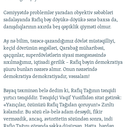
Cəmiyyətdə problemlər yaradan obyektiv səbəbləri
sadalayanda Rafiq bəy döyükə-döyükə sənə baxsa da,
danışdıqlarının axırda beş qəpiklik qiyməti olmur.
Ay nə bilim, təzəcə qazandığımız dövlət müstəqilliyi,
keçid dövrünün əngəlləri, Qarabağ müharibəsi,
qaçqınlar, superdövlətlərin siyasi məngənəsində
sıxılmağımız, iqtisadi gerilik – Rafiq bəyin demokratiya
şüuru bunları nəzərə almır. Onun nəzərində
demokratiya demokratiyadır, vəssalam!
Bayaq təxminən belə dedim ki, Rafiq Tağının tənqidi
yırtıcı tənqiddir. Tənqidçi Vaqif Yusiflidən sitat gətirək:
«Yazıçılar, özünüzü Rafiq Tağıdan qoruyun!» Zırıltı
kəlamdır. Bu sözü elə-belə adam desəydi, fikir
verməzdik, ancaq, avtoritetin sözündən sonra, indi
Rafiq Tağını görəndə şəkkə düşürsən. Hətta, hərdən