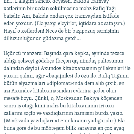
Eh… Dalağım sancıb, deyəsən, Bakıda tramvay
xətlərinin bir ucdan sökülməsinə məhz Rafiq Tağı
baisdir. Axı, Bakıda ondan çox tramvaydan istifadə
edən yoxdur. (Elə yaxşı eləyirlər, iqtidara az sataşsın.)
Hayıf o xətlərdən! Necə də bir başıpozuq sərnişinin
diliuzunluğunun güdazına getdi…
Üçüncü mənzərə: Başında qara kepka, əynində təzəcə
aldığı qəhvəyi gödəkçə (keçən qış nimdaş paltosunun
dalından dəyib) Axundov kitabxanasının pilləkənləri ilə
yuxarı qalxır, ağır «baqajnik»i də özü ilə. Rafiq Tağının
bütün əlyazmaları «diplomat»ında dəm alıb çıxıb, ən
azı Axundov kitabxanasından evlərinə qədər olan
məsafə boyu. Çünki, o, Moskvadan Bakıya köçəndən
sonra iş otağı kimi məhz bu kitabxananın iri oxu
zallarını seçib və yazdıqlarının hamısını burda yazıb.
(Moskvada yazdıqları «Leninka»nın yadigarıdır.) Elə
buna görə də bu möhtəşəm bilik sarayına ən çox ayaq