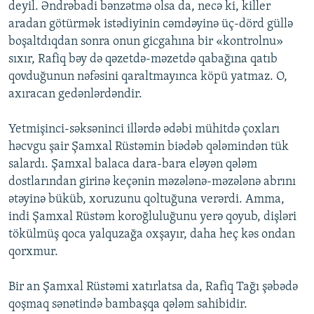
deyil. Əndrəbadi bənzətmə olsa da, necə ki, killer
aradan götürmək istədiyinin cəmdəyinə üç-dörd güllə
boşaltdıqdan sonra onun gicgahına bir «kontrolnu»
sıxır, Rafiq bəy də qəzetdə-məzetdə qabağına qatıb
qovduğunun nəfəsini qaraltmayınca köpü yatmaz. O,
axıracan gedənlərdəndir.
Yetmişinci-səksəninci illərdə ədəbi mühitdə çoxları
həcvgu şair Şamxal Rüstəmin biədəb qələmindən tük
salardı. Şamxal balaca dara-bara eləyən qələm
dostlarından girinə keçənin məzələnə-məzələnə abrını
ətəyinə büküb, xoruzunu qoltuğuna verərdi. Amma,
indi Şamxal Rüstəm koroğluluğunu yerə qoyub, dişləri
tökülmüş qoca yalquzağa oxşayır, daha heç kəs ondan
qorxmur.
Bir an Şamxal Rüstəmi xatırlatsa da, Rafiq Tağı şəbədə
qoşmaq sənətində bambaşqa qələm sahibidir.