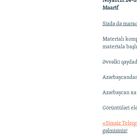
Noyabrın 24-də
Maarif
Sizdə də maraql
Materialı komp
materiala başl
Əvvəlki qaydad
Azərbaycanda
Azərbaycan xa
Görüntüləri el
«Simsiz Teleq
gəlmisiniz!