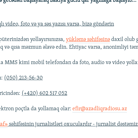
 gecədən başlayaraq Bakıya güclü qar yağmağa başlayıb... 
ı video, foto və ya səs yazısı varsa, bizə göndərin
üterinizdən yollayırsınızsa,
yükləmə səhifəsinə
daxil olub 
ıq və qısa məzmun əlavə edin. Ehtiyac varsa, anonimliyi təm
a MMS kimi mobil telefondan da foto, audio və video yolla
n:
(050) 213-56-30
ricindən:
(+420) 602 517 052
ektron poçtla da yollamaq olar:
efir@azadliqradiosu.az
raf»
səhifəsinin jurnalistləri oxuculardır - jurnalist dəstəmi