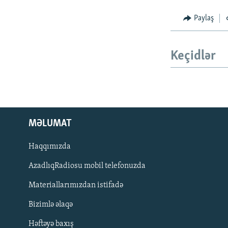
Paylaş
Keçidlər
MƏLUMAT
Haqqımızda
AzadlıqRadiosu mobil telefonuzda
Materiallarımızdan istifadə
BIZI IZLƏ
Bizimlə əlaqə
Həftəyə baxış