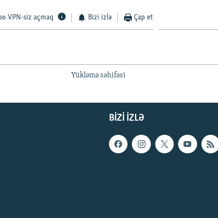
VPN-siz açmaq
Bizi izlə
Çap et
Yükləmə səhifəsi
BIZI IZLƏ