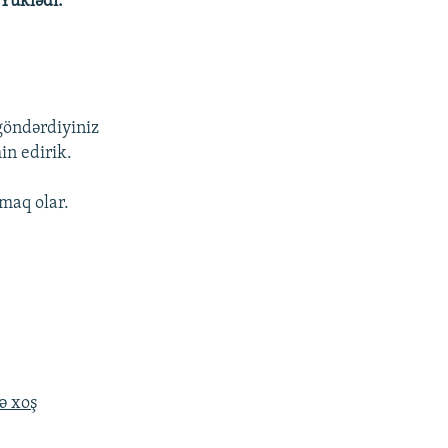
Yüklədi:
göndərdiyiniz
in edirik.
maq olar.
zə xoş