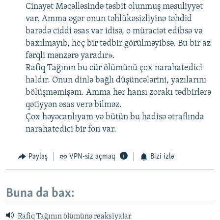
Cinayət Məcəlləsində təsbit olunmuş məsuliyyət
var. Amma əgər onun təhlükəsizliyinə təhdid
barədə ciddi əsas var idisə, o müraciət edibsə və
baxılmayıb, heç bir tədbir görülməyibsə. Bu bir az
fərqli mənzərə yaradır».
Rafiq Tağının bu cür ölümünü çox narahatedici
haldır. Onun dinlə bağlı düşüncələrini, yazılarını
bölüşməmişəm. Amma hər hansı zorakı tədbirlərə
qətiyyən əsas verə bilməz.
Çox həyəcanlıyam və bütün bu hadisə ətraflında
narahatedici bir fon var.
Paylaş
VPN-siz açmaq
Bizi izlə
Buna da bax:
Rafiq Tağının ölümünə reaksiyalar