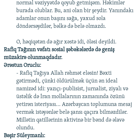
normal vəziyyətdə qoyub getmişəm. Həkimlər
burada olublar. Bu, ani olan bir şeydir. Yanındakı
adamlar onun başını sağa, yaxud sola
döndərsəydilər, bəlkə də belə olmazdı.
O, həqiqətən də ağır xəstə idi, öləsi deyildi.
Rafiq Tağının vəfatı sosial şəbəkələrdə də geniş
müzakirə olunmaqdadır.
Ərəstun Oruclu:
- Rafiq Tağıya Allah rəhmət eləsin! Bəxti
gətirmədi, çünki öldürülmək üçün ən ideal
namizəd idi: yazıçı-publisist, jurnalist, ziyalı və
üstəlik də İran mollalarının zamanında özünü
yetirən isteriyası... Azərbaycan toplumuna mesaj
vermək istəyənlər belə şansı qaçıra bilməzdilər.
Millətin qatillərinin aktivinə bir bənd də əlavə
olundu.
Bəşir Süleymanlı: