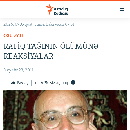
Keçid
linkləri
Əsas
2026, 07 Avqust, cümə, Bakı vaxtı 07:31
məzmuna
GÜNDƏM
OXU ZALI
qayıt
#İZAHLA
Əsas
RAFİQ TAĞININ ÖLÜMÜNƏ
KORRUPSIOMETR
naviqasiyaya
REAKSİYALAR
qayıt
#ƏSLINDƏ
Axtarışa
Noyabr 23, 2011
FƏRQƏ BAX
keç
QANUNI DOĞRU
Paylaş
VPN-siz açmaq
ARAŞDIRMA
MULTIMEDIA
RADIO ARXIV
VIDEO
HAQQIMIZDA
FOTOQALEREYA
OXU ZALI