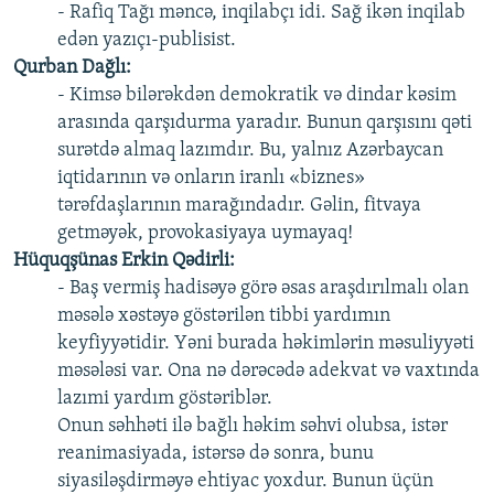
- Rafiq Tağı məncə, inqilabçı idi. Sağ ikən inqilab
edən yazıçı-publisist.
Qurban Dağlı:
- Kimsə bilərəkdən demokratik və dindar kəsim
arasında qarşıdurma yaradır. Bunun qarşısını qəti
surətdə almaq lazımdır. Bu, yalnız Azərbaycan
iqtidarının və onların iranlı «biznes»
tərəfdaşlarının marağındadır. Gəlin, fitvaya
getməyək, provokasiyaya uymayaq!
Hüquqşünas Erkin Qədirli:
- Baş vermiş hadisəyə görə əsas araşdırılmalı olan
məsələ xəstəyə göstərilən tibbi yardımın
keyfiyyətidir. Yəni burada həkimlərin məsuliyyəti
məsələsi var. Ona nə dərəcədə adekvat və vaxtında
lazımi yardım göstəriblər.
Onun səhhəti ilə bağlı həkim səhvi olubsa, istər
reanimasiyada, istərsə də sonra, bunu
siyasiləşdirməyə ehtiyac yoxdur. Bunun üçün