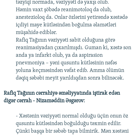
təzyiqi normada, vəziyyəti də yaxşı olub.
Həmin vaxt şöbədə reanimotoloq da olub,
anestezioloq da. Onlar özlərini yetirəndə xəstədə
içdiyi maye kütləsindən boğulma əlamətləri
müşahidə ediblər.
Rafiq Tağının vəziyyəti sabit olduğuna görə
reanimasiyadan çıxarılmışdı. Guman ki, xəstə son
anda ya infarkt olub, ya da aspirasion
pnevmoniya – yəni qusuntu kütləsinin nəfəs
yoluna keçməsindən vəfat edib. Amma ölümün
dəqiq səbəbi meyit yarıldıqdan sonra bilinəcək.
Rafiq Tağının cərrahiyə əməliyyatında iştirak edən
digər cərrah - Nizaməddin Əsgərov:
- Xəstənin vəziyyəti normal olduğu üçün onun öz
qusuntu kütləsindən boğulduğu təxmin edilir.
Çünki başqa bir səbəb tapa bilmirik. Mən xəstəni