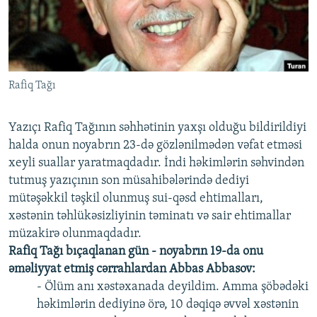
İNFOQRAFIKA
AZƏRBAYCAN ƏDƏBIYYATI KITABXANASI
MISSIYAMIZ
BIZI IZLƏ
KARIKATURA
İSLAM VƏ DEMOKRATIYA
PEŞƏ ETIKASI VƏ JURNALISTIKA STANDARTLARIMIZ
İZ - MƏDƏNIYYƏT PROQRAMI
MATERIALLARIMIZDAN ISTIFADƏ
Rafiq Tağı
AZADLIQRADIOSU MOBIL TELEFONUNUZDA
RFE/RL-in bütün saytları
BIZIMLƏ ƏLAQƏ
Yazıçı Rafiq Tağının səhhətinin yaxşı olduğu bildirildiyi
XƏBƏR BÜLLETENLƏRIMIZ
halda onun noyabrın 23-də gözlənilmədən vəfat etməsi
xeyli suallar yaratmaqdadır. İndi həkimlərin səhvindən
tutmuş yazıçının son müsahibələrində dediyi
mütəşəkkil təşkil olunmuş sui-qəsd ehtimalları,
xəstənin təhlükəsizliyinin təminatı və sair ehtimallar
müzakirə olunmaqdadır.
Rafiq Tağı bıçaqlanan gün - noyabrın 19-da onu
əməliyyat etmiş cərrahlardan Abbas Abbasov:
- Ölüm anı xəstəxanada deyildim. Amma şöbədəki
həkimlərin dediyinə örə, 10 dəqiqə əvvəl xəstənin