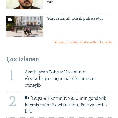
var'
Gürcüstan ali təhsili pulsuz etdi
Bölmənin bütün materialları burada
Çox izlənən
1
Azərbaycan Bəhruz Həsənlinin
ekstradisiyası üçün hələlik müraciət
etməyib
2
'Guya Əli Kərimliyə 850 min göndərib' –
keçmiş mühafizəçi tutuldu, Bakıya verilə
bilər