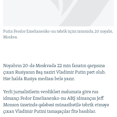
İNFOQRAFIKA
AZƏRBAYCAN ƏDƏBIYYATI KITABXANASI
MISSIYAMIZ
BIZI IZLƏ
KARIKATURA
İSLAM VƏ DEMOKRATIYA
PEŞƏ ETIKASI VƏ JURNALISTIKA STANDARTLARIMIZ
İZ - MƏDƏNIYYƏT PROQRAMI
MATERIALLARIMIZDAN ISTIFADƏ
Putin Feodor Emelianenko-nu təbrik üçün tatamidə, 20 noyabr,
AZADLIQRADIOSU MOBIL TELEFONUNUZDA
RFE/RL-in bütün saytları
Moskva.
BIZIMLƏ ƏLAQƏ
XƏBƏR BÜLLETENLƏRIMIZ
Noyabrın 20-də Moskvada 22 min fanatın qarşısına
çıxan Rusiyanın Baş naziri Vladimir Putin pərt olub.
Hər halda Rusiya mediası belə yazır.
Yerli jurnalistlərin verdikləri məlumata görə rus
idmançı Fedor Emelianenko-nu ABŞ idmançısı Jeff
Monson üzərində qələbəsi münasibətilə təbrik etməyə
çıxan Vladimir Putini tamaşaçılar fitə basıblar.