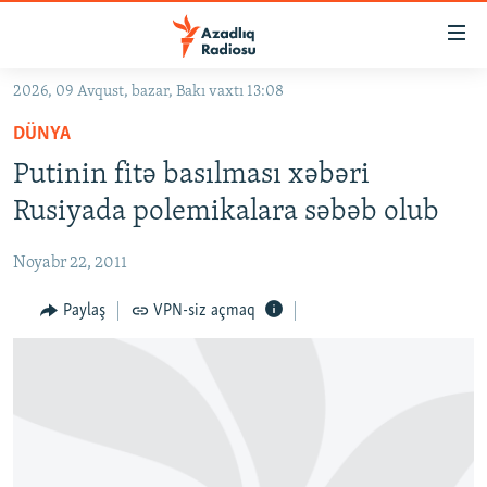
Keçid
linkləri
Əsas
2026, 09 Avqust, bazar, Bakı vaxtı 13:08
məzmuna
GÜNDƏM
DÜNYA
qayıt
#İZAHLA
Əsas
Putinin fitə basılması xəbəri
KORRUPSIOMETR
naviqasiyaya
Rusiyada polemikalara səbəb olub
qayıt
#ƏSLINDƏ
Axtarışa
Noyabr 22, 2011
FƏRQƏ BAX
keç
QANUNI DOĞRU
Paylaş
VPN-siz açmaq
ARAŞDIRMA
MULTIMEDIA
RADIO ARXIV
VIDEO
HAQQIMIZDA
FOTOQALEREYA
OXU ZALI