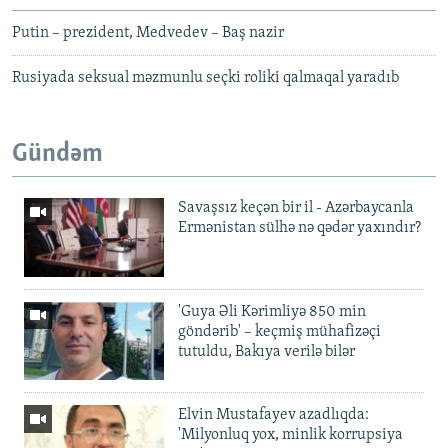
Putin – prezident, Medvedev – Baş nazir
Rusiyada seksual məzmunlu seçki roliki qalmaqal yaradıb
Gündəm
Savaşsız keçən bir il - Azərbaycanla
Ermənistan sülhə nə qədər yaxındır?
'Guya Əli Kərimliyə 850 min
göndərib' – keçmiş mühafizəçi
tutuldu, Bakıya verilə bilər
Elvin Mustafayev azadlıqda:
'Milyonluq yox, minlik korrupsiya