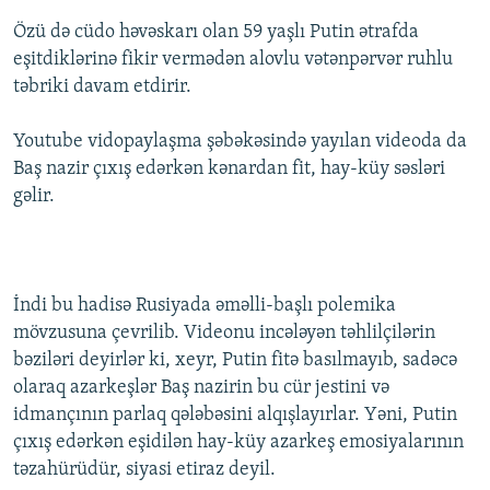
Özü də cüdo həvəskarı olan 59 yaşlı Putin ətrafda
eşitdiklərinə fikir vermədən alovlu vətənpərvər ruhlu
təbriki davam etdirir.
Youtube vidopaylaşma şəbəkəsində yayılan videoda da
Baş nazir çıxış edərkən kənardan fit, hay-küy səsləri
gəlir.
İndi bu hadisə Rusiyada əməlli-başlı polemika
mövzusuna çevrilib. Videonu incələyən təhlilçilərin
bəziləri deyirlər ki, xeyr, Putin fitə basılmayıb, sadəcə
olaraq azarkeşlər Baş nazirin bu cür jestini və
idmançının parlaq qələbəsini alqışlayırlar. Yəni, Putin
çıxış edərkən eşidilən hay-küy azarkeş emosiyalarının
təzahürüdür, siyasi etiraz deyil.