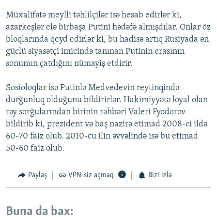
Müxalifətə meylli təhlilçilər isə hesab edirlər ki,
azarkeşlər elə birbaşa Putini hədəfə almışdılar. Onlar öz
bloqlarında qeyd edirlər ki, bu hadisə artıq Rusiyada ən
güclü siyasətçi imicində tanınan Putinin erasının
sonunun çatdığını nümayiş etdirir.
Sosioloqlar isə Putinlə Medvedevin reytinqində
durğunluq olduğunu bildirirlər. Hakimiyyətə loyal olan
rəy sorğularından birinin rəhbəri Valeri Fyodorov
bildirib ki, prezident və baş nazirə etimad 2008-ci ildə
60-70 faiz olub. 2010-cu ilin əvvəlində isə bu etimad
50-60 faiz olub.
Paylaş
VPN-siz açmaq
Bizi izlə
Buna da bax: