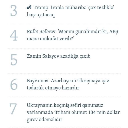
3
Tramp: İranla müharibə 'çox tezliklə'
başa çatacaq
4
Rüfət Səfərov: 'Mənim günahımdır ki, ABŞ
mənə mükafat verib?'
5
Zamin Salayev azadlığa çıxıb
6
Bayramov: Azərbaycan Ukraynaya qaz
tədarük etməyə hazırdır
7
Ukraynanın keçmiş səfiri qanunsuz
varlanmada ittiham olunur: 134 min dollar
girov ödəməlidir