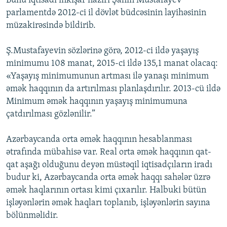
Bunu iqtisadi inkişaf naziri Şahin Mustafayev
İNFOQRAFIKA
AZƏRBAYCAN ƏDƏBIYYATI KITABXANASI
MISSIYAMIZ
parlamentdə 2012-ci il dövlət büdcəsinin layihəsinin
BIZI IZLƏ
müzakirəsində bildirib.
KARIKATURA
İSLAM VƏ DEMOKRATIYA
PEŞƏ ETIKASI VƏ JURNALISTIKA STANDARTLARIMIZ
İZ - MƏDƏNIYYƏT PROQRAMI
MATERIALLARIMIZDAN ISTIFADƏ
Ş.Mustafayevin sözlərinə görə, 2012-ci ildə yaşayış
minimumu 108 manat, 2015-ci ildə 135,1 manat olacaq:
AZADLIQRADIOSU MOBIL TELEFONUNUZDA
RFE/RL-in bütün saytları
«Yaşayış minimumunun artması ilə yanaşı minimum
BIZIMLƏ ƏLAQƏ
əmək haqqının da artırılması planlaşdırılır. 2013-cü ildə
Minimum əmək haqqının yaşayış minimumuna
XƏBƏR BÜLLETENLƏRIMIZ
çatdırılması gözlənilir.”
Azərbaycanda orta əmək haqqının hesablanması
ətrafında mübahisə var. Real orta əmək haqqının qat-
qat aşağı olduğunu deyən müstəqil iqtisadçıların iradı
budur ki, Azərbaycanda orta əmək haqqı sahələr üzrə
əmək haqlarının ortası kimi çıxarılır. Halbuki bütün
işləyənlərin əmək haqları toplanıb, işləyənlərin sayına
bölünməlidir.