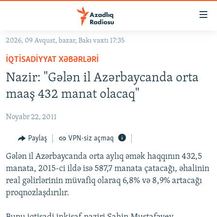
Keçid
linkləri
Əsas
2026, 09 Avqust, bazar, Bakı vaxtı 17:35
məzmuna
GÜNDƏM
İQTISADIYYAT XƏBƏRLƏRI
qayıt
#İZAHLA
Əsas
Nazir: "Gələn il Azərbaycanda orta
KORRUPSIOMETR
naviqasiyaya
maaş 432 manat olacaq"
qayıt
#ƏSLINDƏ
Axtarışa
Noyabr 22, 2011
FƏRQƏ BAX
keç
QANUNI DOĞRU
Paylaş
VPN-siz açmaq
ARAŞDIRMA
Gələn il Azərbaycanda orta aylıq əmək haqqının 432,5
manata, 2015-ci ildə isə 587,7 manata çatacağı, əhalinin
MULTIMEDIA
real gəlirlərinin müvafiq olaraq 6,8% və 8,9% artacağı
RADIO ARXIV
VIDEO
proqnozlaşdırılır.
HAQQIMIZDA
FOTOQALEREYA
OXU ZALI