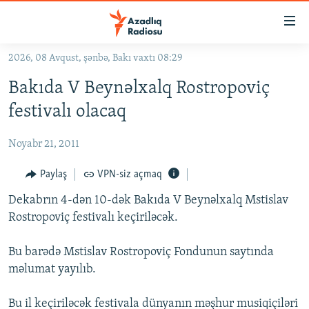
Keçid
linkləri
Əsas
2026, 08 Avqust, şənbə, Bakı vaxtı 08:29
məzmuna
GÜNDƏM
Bakıda V Beynəlxalq Rostropoviç
qayıt
#İZAHLA
Əsas
festivalı olacaq
KORRUPSIOMETR
naviqasiyaya
qayıt
Noyabr 21, 2011
#ƏSLINDƏ
Axtarışa
FƏRQƏ BAX
Paylaş
VPN-siz açmaq
keç
QANUNI DOĞRU
Dekabrın 4-dən 10-dək Bakıda V Beynəlxalq Mstislav
Rostropoviç festivalı keçiriləcək.
ARAŞDIRMA
MULTIMEDIA
Bu barədə Mstislav Rostropoviç Fondunun saytında
məlumat yayılıb.
RADIO ARXIV
VIDEO
HAQQIMIZDA
FOTOQALEREYA
OXU ZALI
Bu il keçiriləcək festivala dünyanın məşhur musiqiçiləri