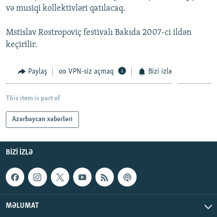
və musiqi kollektivləri qatılacaq.
İNFOQRAFIKA
AZƏRBAYCAN ƏDƏBIYYATI KITABXANASI
MISSIYAMIZ
BIZI IZLƏ
KARIKATURA
İSLAM VƏ DEMOKRATIYA
PEŞƏ ETIKASI VƏ JURNALISTIKA STANDARTLARIMIZ
Mstislav Rostropoviç festivalı Bakıda 2007-ci ildən
keçirilir.
İZ - MƏDƏNIYYƏT PROQRAMI
MATERIALLARIMIZDAN ISTIFADƏ
AZADLIQRADIOSU MOBIL TELEFONUNUZDA
RFE/RL-in bütün saytları
Paylaş
VPN-siz açmaq
Bizi izlə
BIZIMLƏ ƏLAQƏ
XƏBƏR BÜLLETENLƏRIMIZ
This item is part of
Azərbaycan xəbərləri
BIZI IZLƏ
MƏLUMAT