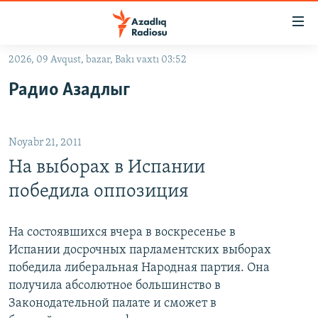
Keçid
linkləri
Əsas
2026, 09 Avqust, bazar, Bakı vaxtı 03:52
məzmuna
GÜNDƏM
Радио Азадлыг
qayıt
#İZAHLA
Əsas
KORRUPSIOMETR
naviqasiyaya
Noyabr 21, 2011
qayıt
#ƏSLINDƏ
Axtarışa
На выборах в Испании
FƏRQƏ BAX
keç
победила оппозиция
QANUNI DOĞRU
ARAŞDIRMA
На состоявшихся вчера в воскресенье в
Испании досрочных парламентских выборах
MULTIMEDIA
победила либеральная Народная партия. Она
RADIO ARXIV
VIDEO
получила абсолютное большинство в
Законодательной палате и сможет в
HAQQIMIZDA
FOTOQALEREYA
OXU ZALI