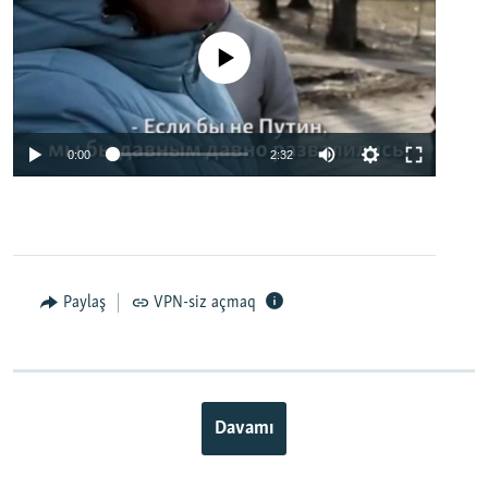
No media source currently available
0:00
2:32
Paylaş
VPN-siz açmaq
Davamı