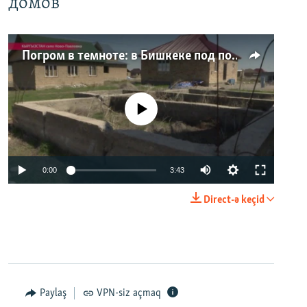
домов
Погром в темноте: в Бишкеке под покровом ночи неизвестные на тракторе снесли три десятка частных домов
No media source currently available
0:00
3:43
Direct-ə keçid
Paylaş
VPN-siz açmaq