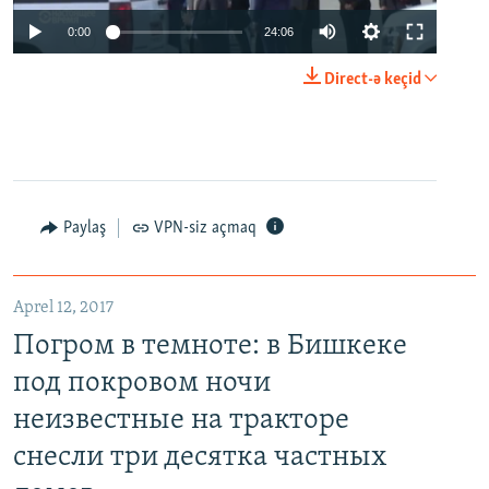
0:00
24:06
Direct-ə keçid
Paylaş
VPN-siz açmaq
Aprel 12, 2017
Погром в темноте: в Бишкеке
под покровом ночи
неизвестные на тракторе
снесли три десятка частных