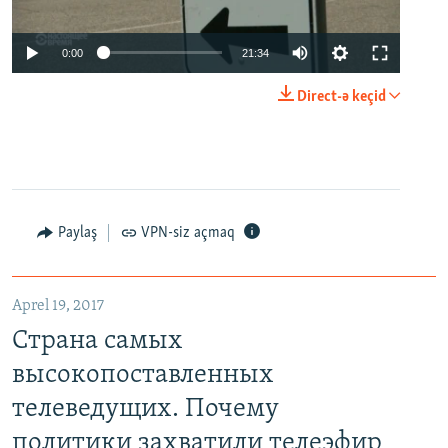
0:00
21:34
Direct-ə keçid
Paylaş
VPN-siz açmaq
Aprel 19, 2017
Страна самых
высокопоставленных
телеведущих. Почему
политики захватили телеэфир