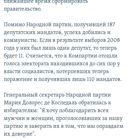
ближайшее время сформировать
İNFOQRAFIKA
AZƏRBAYCAN ƏDƏBIYYATI KITABXANASI
MISSIYAMIZ
правительство.
BIZI IZLƏ
KARIKATURA
İSLAM VƏ DEMOKRATIYA
PEŞƏ ETIKASI VƏ JURNALISTIKA STANDARTLARIMIZ
Помимо Народной партии, получившей 187
İZ - MƏDƏNIYYƏT PROQRAMI
MATERIALLARIMIZDAN ISTIFADƏ
депутатских мандатов, успеха добились и
AZADLIQRADIOSU MOBIL TELEFONUNUZDA
коммунисты. Если в результате выборов 2008
RFE/RL-in bütün saytları
года у них был лишь один депутат, то теперь
BIZIMLƏ ƏLAQƏ
будет 11. Считается, что к Компартии отошли
XƏBƏR BÜLLETENLƏRIMIZ
голоса электората находившихся до сих пор у
власти социалистов, потерпевших теперь
поражение и получивших лишь 110 мандатов.
Генеральный секретарь Народной партии
Мария Долорес де Коспедаль обратилась к
избирателям: "Я хочу поблагодарить всех
мужчин и женщин, проголосовавших за нашу
партию и заверить их в том, что мы оправдаем
их доверие".