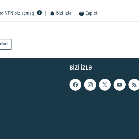
VPN-siz açmaq
Bizi izlə
Çap et
rləri
BIZI IZLƏ