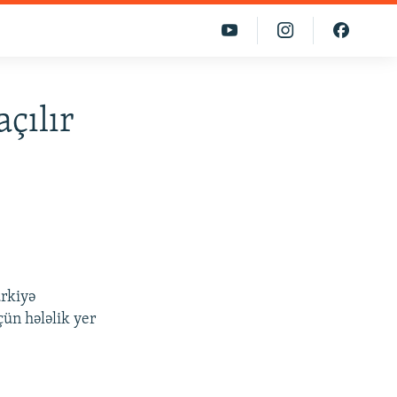
çılır
ürkiyə
çün hələlik yer