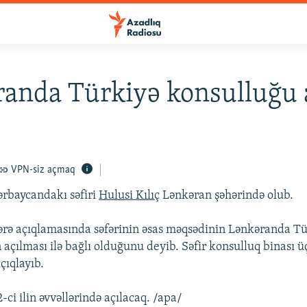
anda Türkiyə konsulluğu a
VPN-siz açmaq
rbaycandakı səfiri
Hulusi Kılıç
Lənkəran şəhərində olub.
tlərə açıqlamasında səfərinin əsas məqsədinin Lənkəranda T
açılması ilə bağlı olduğunu deyib. Səfir konsulluq binası ü
çıqlayıb.
ci ilin əvvəllərində açılacaq. /apa/