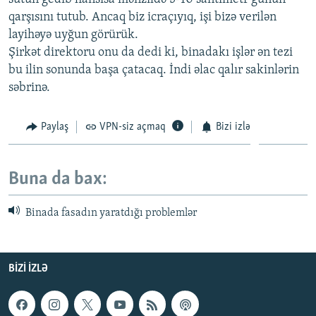
qarşısını tutub. Ancaq biz icraçıyıq, işi bizə verilən
layihəyə uyğun görürük.
Şirkət direktoru onu da dedi ki, binadakı işlər ən tezi
bu ilin sonunda başa çatacaq. İndi əlac qalır sakinlərin
səbrinə.
Paylaş
VPN-siz açmaq
Bizi izlə
Buna da bax:
Binada fasadın yaratdığı problemlər
BIZI IZLƏ