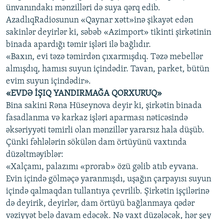
ünvanındakı mənzilləri də suya qərq edib.
İNFOQRAFIKA
AZƏRBAYCAN ƏDƏBIYYATI KITABXANASI
MISSIYAMIZ
BIZI IZLƏ
AzadlıqRadiosunun «Qaynar xətt»inə şikayət edən
KARIKATURA
İSLAM VƏ DEMOKRATIYA
PEŞƏ ETIKASI VƏ JURNALISTIKA STANDARTLARIMIZ
sakinlər deyirlər ki, səbəb «Azimport» tikinti şirkətinin
binada apardığı təmir işləri ilə bağlıdır.
İZ - MƏDƏNIYYƏT PROQRAMI
MATERIALLARIMIZDAN ISTIFADƏ
«Baxın, evi təzə təmirdən çıxarmışdıq. Təzə mebellər
AZADLIQRADIOSU MOBIL TELEFONUNUZDA
RFE/RL-in bütün saytları
almışdıq, hamısı suyun içindədir. Tavan, parket, bütün
BIZIMLƏ ƏLAQƏ
evim suyun içindədir».
«EVDƏ İŞIQ YANDIRMAĞA QORXURUQ»
XƏBƏR BÜLLETENLƏRIMIZ
Bina sakini Rəna Hüseynova deyir ki, şirkətin binada
fasadlanma və karkaz işləri aparması nəticəsində
əksəriyyəti təmirli olan mənzillər yararsız hala düşüb.
Çünki fəhlələrin sökülən dam örtüyünü vaxtında
düzəltməyiblər:
«Xalçamı, palazımı «prorab» özü gəlib atıb eyvana.
Evin içində gölməçə yaranmışdı, uşağın çarpayısı suyun
içində qalmaqdan tullantıya çevrilib. Şirkətin işçilərinə
də deyirik, deyirlər, dam örtüyü bağlanmaya qədər
vəziyyət belə davam edəcək. Nə vaxt düzələcək, hər şey