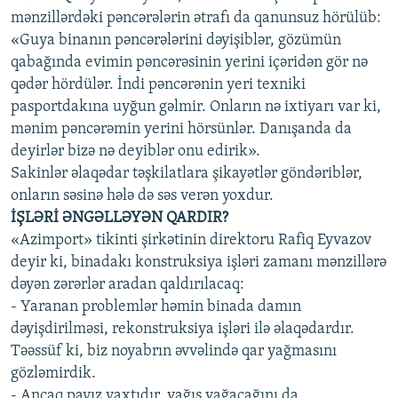
mənzillərdəki pəncərələrin ətrafı da qanunsuz hörülüb:
«Guya binanın pəncərələrini dəyişiblər, gözümün
qabağında evimin pəncərəsinin yerini içəridən gör nə
qədər hördülər. İndi pəncərənin yeri texniki
pasportdakına uyğun gəlmir. Onların nə ixtiyarı var ki,
mənim pəncərəmin yerini hörsünlər. Danışanda da
deyirlər bizə nə deyiblər onu edirik».
Sakinlər əlaqədar təşkilatlara şikayətlər göndəriblər,
onların səsinə hələ də səs verən yoxdur.
İŞLƏRİ ƏNGƏLLƏYƏN QARDIR?
«Azimport» tikinti şirkətinin direktoru Rafiq Eyvazov
deyir ki, binadakı konstruksiya işləri zamanı mənzillərə
dəyən zərərlər aradan qaldırılacaq:
- Yaranan problemlər həmin binada damın
dəyişdirilməsi, rekonstruksiya işləri ilə əlaqədardır.
Təəssüf ki, biz noyabrın əvvəlində qar yağmasını
gözləmirdik.
- Ancaq payız vaxtıdır, yağış yağacağını da