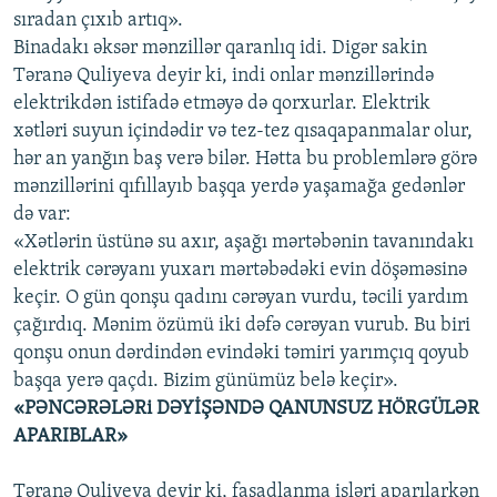
sıradan çıxıb artıq».
Binadakı əksər mənzillər qaranlıq idi. Digər sakin
Təranə Quliyeva deyir ki, indi onlar mənzillərində
elektrikdən istifadə etməyə də qorxurlar. Elektrik
xətləri suyun içindədir və tez-tez qısaqapanmalar olur,
hər an yanğın baş verə bilər. Hətta bu problemlərə görə
mənzillərini qıfıllayıb başqa yerdə yaşamağa gedənlər
də var:
«Xətlərin üstünə su axır, aşağı mərtəbənin tavanındakı
elektrik cərəyanı yuxarı mərtəbədəki evin döşəməsinə
keçir. O gün qonşu qadını cərəyan vurdu, təcili yardım
çağırdıq. Mənim özümü iki dəfə cərəyan vurub. Bu biri
qonşu onun dərdindən evindəki təmiri yarımçıq qoyub
başqa yerə qaçdı. Bizim günümüz belə keçir».
«PƏNCƏRƏLƏRi DƏYİŞƏNDƏ QANUNSUZ HÖRGÜLƏR
APARIBLAR»
Təranə Quliyeva deyir ki, fasadlanma işləri aparılarkən