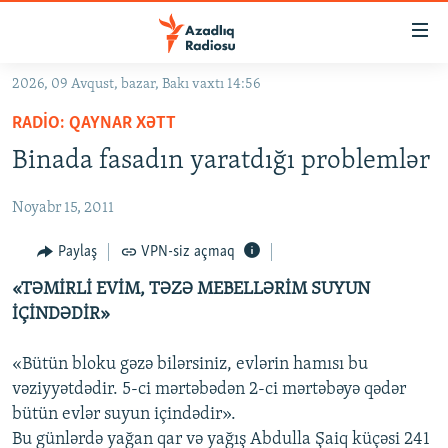
Keçid
linkləri
Əsas
2026, 09 Avqust, bazar, Bakı vaxtı 14:56
məzmuna
GÜNDƏM
RADIO: QAYNAR XƏTT
qayıt
#İZAHLA
Əsas
Binada fasadın yaratdığı problemlər
KORRUPSIOMETR
naviqasiyaya
qayıt
Noyabr 15, 2011
#ƏSLINDƏ
Axtarışa
FƏRQƏ BAX
Paylaş
VPN-siz açmaq
keç
QANUNI DOĞRU
«TƏMİRLİ EVİM, TƏZƏ MEBELLƏRİM SUYUN
İÇİNDƏDİR»
ARAŞDIRMA
MULTIMEDIA
«Bütün bloku gəzə bilərsiniz, evlərin hamısı bu
vəziyyətdədir. 5-ci mərtəbədən 2-ci mərtəbəyə qədər
RADIO ARXIV
VIDEO
bütün evlər suyun içindədir».
HAQQIMIZDA
FOTOQALEREYA
OXU ZALI
Bu günlərdə yağan qar və yağış Abdulla Şaiq küçəsi 241