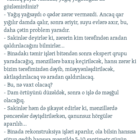
gözləmirdiniz?
- Yağış yağsaydı o qədər zərər verməzdi. Ancaq qar
yığılır damda qalır, sonra əriyir, suyu evlərə axır, bu,
daha çətin problem yaradır.
- Sakinlər deyirlər ki, zərərin kim tərəfindən aradan
qaldırılacağını bilmirlər...
- Binadakı təmir işləri bitəndən sonra ekspert qrupu
yaradacağıq, mənzillərə baxış keçiriləcək, hansı zərər ki
bizim tərəfimizdən dəyib, müəyyənləşdiriləcək,
aktlaşdırılacaq və aradan qaldırılacaq.
- Bu, nə vaxt olacaq?
- Dam örtüyünü düzəldək, sonra o işlə də məşğul
olacağıq.
- Sakinlər həm də şikayət edirlər ki, mənzillərdə
pəncərələr dəyişdirilərkən, qanunsuz hörgülər
aparılıb...
- Binada rekonstruksiya işləri aparılır, ola bilsin hansısa
sütun gedib hansısa mənzildə 5-10 santimetr günün