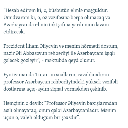
“Hesab edirəm ki, o, büsbütün elmlə məşğuldur.
Ümidvaram ki, o, öz vəzifəsinə bərpa olunacaq və
Azərbaycanda elmin inkişafına yardımını davam
etdirəcək.
Prezident İlham Əliyevin və mənim hörmətli dostum,
nazir Əli Abbasovun rəhbərliyi ilə Azərbaycanı işıqlı
gələcək gözləyir”, - məktubda qeyd olunur.
Eyni zamanda Turan-ın suallarını cavablandıran
professor Azərbaycan rəhbərliyindəki yüksək vəzifəli
dostlarına açıq-aydın siqnal verməkdən çəkinib.
Həmçinin o deyib: “Professor Əliyevin baxışlarından
asılı olmayaraq, onun qəlbi Azərbaycanladır. Mənim
üçün o, valeh olduğum bir şəxsdir”.