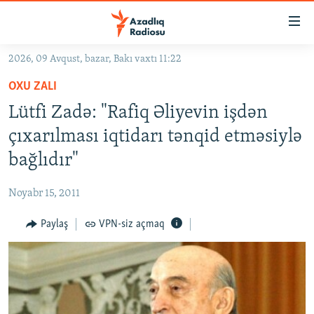
Keçid
linkləri
Əsas
2026, 09 Avqust, bazar, Bakı vaxtı 11:22
məzmuna
GÜNDƏM
OXU ZALI
qayıt
#İZAHLA
Əsas
Lütfi Zadə: "Rafiq Əliyevin işdən
KORRUPSIOMETR
naviqasiyaya
çıxarılması iqtidarı tənqid etməsiylə
qayıt
#ƏSLINDƏ
bağlıdır"
Axtarışa
FƏRQƏ BAX
keç
Noyabr 15, 2011
QANUNI DOĞRU
Paylaş
VPN-siz açmaq
ARAŞDIRMA
MULTIMEDIA
RADIO ARXIV
VIDEO
HAQQIMIZDA
FOTOQALEREYA
OXU ZALI