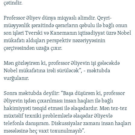
çətindir.
Professor Əliyev dünya miqyaslı alimdir. Qeyri-
müəyyənlik şəraitində qərarların qəbulu ilə bağlı onun
son işləri Tverski və Kanemanın iqtisadiyyat üzrə Nobel
mükafatı aldıqları perspektiv nəzəriyyəsinin
çərçivəsindən uzağa çıxır.
Mən gözləyirəm ki, professor Əliyevin işi gələcəkdə
Nobel mükafatına irəli sürüləcək”, - məktubda
vurğulanır.
Sonra məktubda deyilir: “Başa düşürəm ki, professor
Əliyevin işdən çıxarılması insan haqları ilə bağlı
hakimiyyəti tənqid etməsi ilə əlaqədardır. Mən tez-tez
müxtəlif texniki problemlərlə əlaqədar Əliyevlə
telefonla danışıram. Diskussiyalar zamanı insan haqları
məsələsinə heç vaxt toxunulmayıb”.