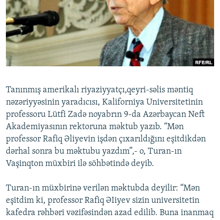
İNFOQRAFIKA
AZƏRBAYCAN ƏDƏBIYYATI KITABXANASI
MISSIYAMIZ
BIZI IZLƏ
KARIKATURA
İSLAM VƏ DEMOKRATIYA
PEŞƏ ETIKASI VƏ JURNALISTIKA STANDARTLARIMIZ
İZ - MƏDƏNIYYƏT PROQRAMI
MATERIALLARIMIZDAN ISTIFADƏ
AZADLIQRADIOSU MOBIL TELEFONUNUZDA
RFE/RL-in bütün saytları
BIZIMLƏ ƏLAQƏ
Tanınmış amerikalı riyaziyyatçı,qeyri-səlis məntiq
XƏBƏR BÜLLETENLƏRIMIZ
nəzəriyyəsinin yaradıcısı, Kaliforniya Universitetinin
professoru Lütfi Zadə noyabrın 9-da Azərbaycan Neft
Akademiyasının rektoruna məktub yazıb. “Mən
professor Rafiq Əliyevin işdən çıxarıldığını eşitdikdən
dərhal sonra bu məktubu yazdım”,- o, Turan-ın
Vaşinqton müxbiri ilə söhbətində deyib.
Turan-ın müxbirinə verilən məktubda deyilir: “Mən
eşitdim ki, professor Rafiq ƏIiyev sizin universitetin
kafedra rəhbəri vəzifəsindən azad edilib. Buna inanmaq