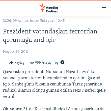
Keçid
linkləri
Əsas
2026, 09 Avqust, bazar, Bakı vaxtı 10:45
məzmuna
GÜNDƏM
Prezident vətəndaşları terrordan
qayıt
#İZAHLA
Əsas
qorumağa and içir
KORRUPSIOMETR
naviqasiyaya
qayıt
Noyabr 14, 2011
#ƏSLINDƏ
Axtarışa
FƏRQƏ BAX
Paylaş
VPN-siz açmaq
keç
QANUNI DOĞRU
Qazaxıstan prezidenti Nursultan Nazarbaev ölkə
vətəndaşlarını terror hücumlarından qorumağa and
ARAŞDIRMA
içib. Şənbə günü ölkənin cənubunda Taraz şəhərində
MULTIMEDIA
radikal islamçı olduğu güman edilən şəxs 7 nəfəri qətlə
yetirib.
RADIO ARXIV
VIDEO
HAQQIMIZDA
FOTOQALEREYA
OXU ZALI
Oktyabrın 31-də Xəzər sahilindəki Atırau şəhərində də