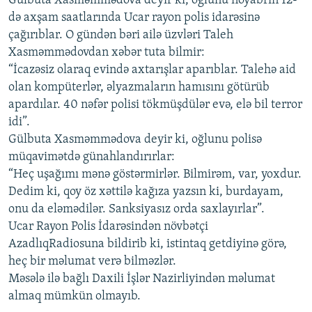
Gülbuta Xasməmmədova deyir ki, oğlunu noyabrın 12-
İNFOQRAFIKA
AZƏRBAYCAN ƏDƏBIYYATI KITABXANASI
MISSIYAMIZ
də axşam saatlarında Ucar rayon polis idarəsinə
BIZI IZLƏ
çağırıblar. O gündən bəri ailə üzvləri Taleh
KARIKATURA
İSLAM VƏ DEMOKRATIYA
PEŞƏ ETIKASI VƏ JURNALISTIKA STANDARTLARIMIZ
Xasməmmədovdan xəbər tuta bilmir:
İZ - MƏDƏNIYYƏT PROQRAMI
MATERIALLARIMIZDAN ISTIFADƏ
“İcazəsiz olaraq evində axtarışlar aparıblar. Talehə aid
olan kompüterlər, əlyazmaların hamısını götürüb
AZADLIQRADIOSU MOBIL TELEFONUNUZDA
RFE/RL-in bütün saytları
apardılar. 40 nəfər polisi tökmüşdülər evə, elə bil terror
BIZIMLƏ ƏLAQƏ
idi”.
Gülbuta Xasməmmədova deyir ki, oğlunu polisə
XƏBƏR BÜLLETENLƏRIMIZ
müqavimətdə günahlandırırlar:
“Heç uşağımı mənə göstərmirlər. Bilmirəm, var, yoxdur.
Dedim ki, qoy öz xəttilə kağıza yazsın ki, burdayam,
onu da eləmədilər. Sanksiyasız orda saxlayırlar”.
Ucar Rayon Polis İdarəsindən növbətçi
AzadlıqRadiosuna bildirib ki, istintaq getdiyinə görə,
heç bir məlumat verə bilməzlər.
Məsələ ilə bağlı Daxili İşlər Nazirliyindən məlumat
almaq mümkün olmayıb.