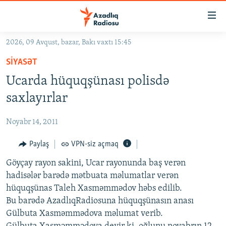
Keçid
linkləri
Əsas
2026, 09 Avqust, bazar, Bakı vaxtı 15:45
məzmuna
GÜNDƏM
SIYASƏT
qayıt
#İZAHLA
Əsas
Ucarda hüquqşünası polisdə
KORRUPSIOMETR
naviqasiyaya
saxlayırlar
qayıt
#ƏSLINDƏ
Axtarışa
Noyabr 14, 2011
FƏRQƏ BAX
keç
QANUNI DOĞRU
Paylaş
VPN-siz açmaq
ARAŞDIRMA
Göyçay rayon sakini, Ucar rayonunda baş verən
hadisələr barədə mətbuata məlumatlar verən
MULTIMEDIA
hüquqşünas Taleh Xasməmmədov həbs edilib.
RADIO ARXIV
VIDEO
Bu barədə AzadlıqRadiosuna hüquqşünasın anası
Gülbuta Xasməmmədova məlumat verib.
HAQQIMIZDA
FOTOQALEREYA
OXU ZALI