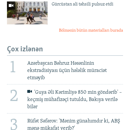
Gürcüstan ali təhsili pulsuz etdi
Bölmənin bütün materialları burada
Çox izlənən
1
Azərbaycan Bəhruz Həsənlinin
ekstradisiyası üçün hələlik müraciət
etməyib
2
'Guya Əli Kərimliyə 850 min göndərib' –
keçmiş mühafizəçi tutuldu, Bakıya verilə
bilər
3
Rüfət Səfərov: 'Mənim günahımdır ki, ABŞ
mənə mükafat verib?'