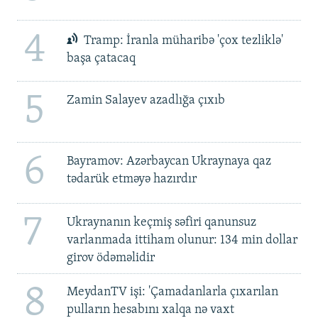
4
Tramp: İranla müharibə 'çox tezliklə'
başa çatacaq
5
Zamin Salayev azadlığa çıxıb
6
Bayramov: Azərbaycan Ukraynaya qaz
tədarük etməyə hazırdır
7
Ukraynanın keçmiş səfiri qanunsuz
varlanmada ittiham olunur: 134 min dollar
girov ödəməlidir
8
MeydanTV işi: 'Çamadanlarla çıxarılan
pulların hesabını xalqa nə vaxt