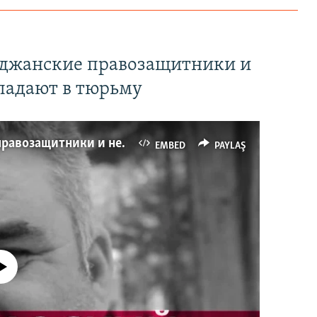
йджанские правозащитники и
падают в тюрьму
Имидж – все. Почему азербайджанские правозащитники и независимые журналисты попадают в тюрьму
EMBED
PAYLAŞ
currently available