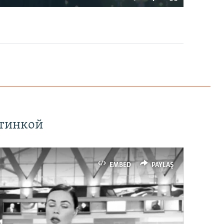
EMBED
PAYLAŞ
ртинкой
EMBED
PAYLAŞ