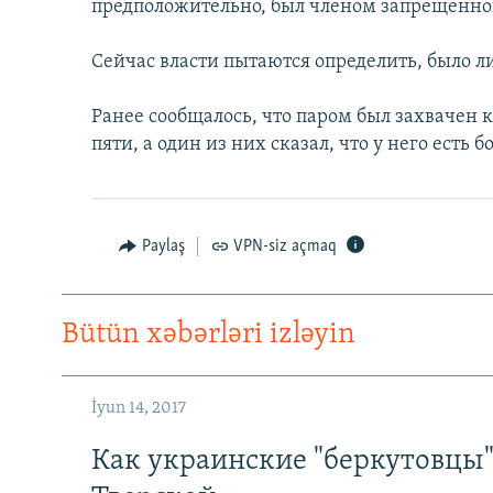
İNFOQRAFIKA
AZƏRBAYCAN ƏDƏBIYYATI KITABXANASI
MISSIYAMIZ
предположительно, был членом запрещенной
KARIKATURA
İSLAM VƏ DEMOKRATIYA
PEŞƏ ETIKASI VƏ JURNALISTIKA
Сейчас власти пытаются определить, было ли
STANDARTLARIMIZ
İZ - MƏDƏNIYYƏT PROQRAMI
MATERIALLARIMIZDAN ISTIFADƏ
Ранее сообщалось, что паром был захвачен 
пяти, а один из них сказал, что у него есть б
AZADLIQRADIOSU MOBIL TELEFONUNUZDA
BIZIMLƏ ƏLAQƏ
XƏBƏR BÜLLETENLƏRIMIZ
Paylaş
VPN-siz açmaq
Bütün xəbərləri izləyin
İyun 14, 2017
Как украинские "беркутовцы