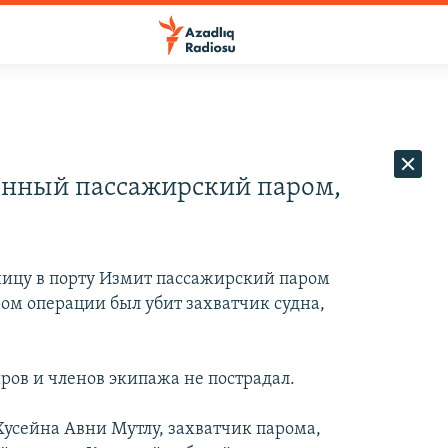
енный пассажирский паром,
ницy в порту Измит пассажирский паром
ром операции был убит захватчик судна,
ров и членов экипажа не пострадал.
Хусейна Авни Мутлу, захватчик парома,