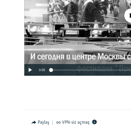
No media source 
0:00
Paylaş
VPN-siz açmaq