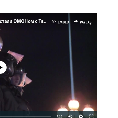
Как украинские "беркутовцы" с Майдана стали ОМОНом с Тверской
EMBED
PAYLAŞ
currently available
7:18