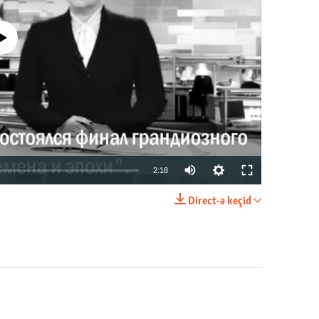
currently available
2:18
Direct-ə keçid
EMBED
PAYLAŞ