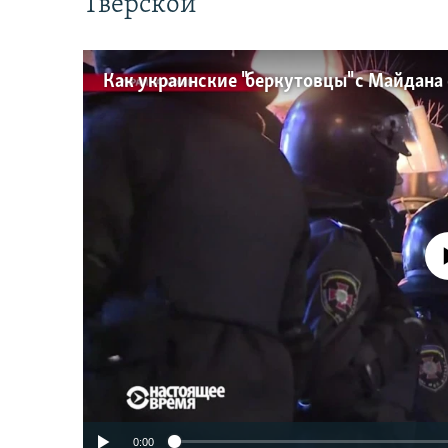
Тверской
No media source 
0:00