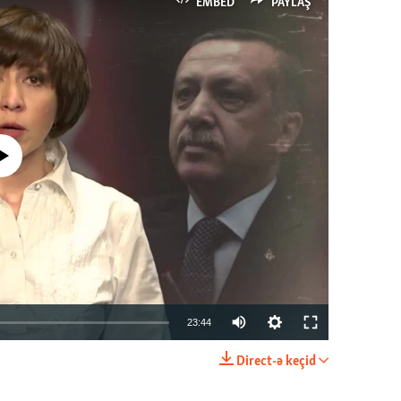
EMBED
PAYLAŞ
currently available
23:44
Direct-ə keçid
EMBED
PAYLAŞ