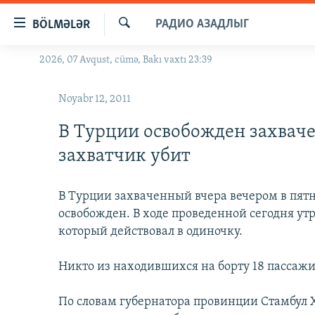
Keçid
РАДИО АЗАДЛЫГ
BÖLMƏLƏR
linkləri
Axtar
Əsas
2026, 07 Avqust, cümə, Bakı vaxtı 23:39
GÜNDƏM
məzmuna
#İZAHLA
qayıt
Noyabr 12, 2011
Əsas
KORRUPSIOMETR
naviqasiyaya
В Турции освобожден захвач
#ƏSLINDƏ
qayıt
захватчик убит
Axtarışa
FƏRQƏ BAX
keç
QANUNI DOĞRU
В Турции захваченный вчера вечером в пят
освобожден. В ходе проведенной сегодня ут
ARAŞDIRMA
который действовал в одиночку.
MULTIMEDIA
RADIO ARXIV
Никто из находившихся на борту 18 пассажи
VIDEO
HAQQIMIZDA
FOTOQALEREYA
OXU ZALI
По словам губернатора провинции Стамбул 