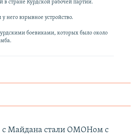
 в стране Курдской рабочей партии.
 у него взрывное устройство.
курдскими боевиками, которых было около
омба.
" с Майдана стали ОМОНом с