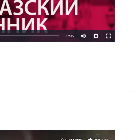
27:35
EMBED
PAYLAŞ