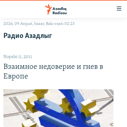
Keçid
linkləri
Əsas
2026, 09 Avqust, bazar, Bakı vaxtı 02:23
məzmuna
GÜNDƏM
Радио Азадлыг
qayıt
#İZAHLA
Əsas
KORRUPSIOMETR
naviqasiyaya
Noyabr 11, 2011
qayıt
#ƏSLINDƏ
Axtarışa
Взаимное недоверие и гнев в
FƏRQƏ BAX
keç
Европе
QANUNI DOĞRU
ARAŞDIRMA
MULTIMEDIA
RADIO ARXIV
VIDEO
HAQQIMIZDA
FOTOQALEREYA
OXU ZALI