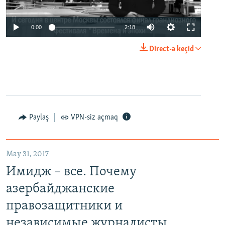
0:00
2:18
Direct-ə keçid
Paylaş
VPN-siz açmaq
May 31, 2017
Имидж – все. Почему
азербайджанские
правозащитники и
независимые журналисты