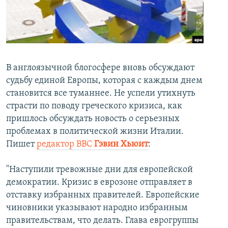
İNFOQRAFIKA
AZƏRBAYCAN ƏDƏBIYYATI KITABXANASI
MISSIYAMIZ
BIZI IZLƏ
KARIKATURA
İSLAM VƏ DEMOKRATIYA
PEŞƏ ETIKASI VƏ JURNALISTIKA STANDARTLARIMIZ
İZ - MƏDƏNIYYƏT PROQRAMI
MATERIALLARIMIZDAN ISTIFADƏ
AZADLIQRADIOSU MOBIL TELEFONUNUZDA
RFE/RL-in bütün saytları
В англоязычной блогосфере вновь обсуждают
судьбу единой Европы, которая с каждым днем
BIZIMLƏ ƏLAQƏ
становится все туманнее. Не успели утихнуть
XƏBƏR BÜLLETENLƏRIMIZ
страсти по поводу греческого кризиса, как
пришлось обсуждать новость о серьезных
проблемах в политической жизни Италии.
Пишет
редактор ВВС
Гэвин Хьюит
:
"Наступили тревожные дни для европейской
демократии. Кризис в еврозоне отправляет в
отставку избранных правителей. Европейские
чиновники указывают народно избранным
правительствам, что делать. Глава еврогруппы