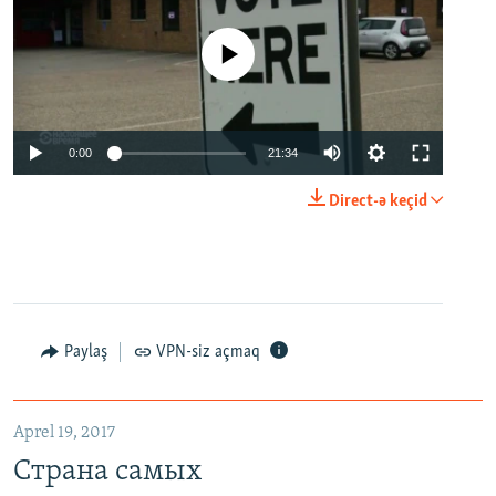
No media source currently available
0:00
21:34
Direct-ə keçid
Paylaş
VPN-siz açmaq
Aprel 19, 2017
Страна самых