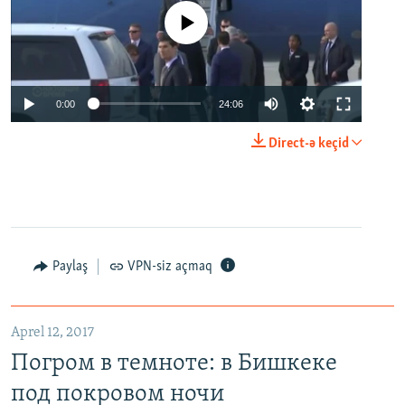
No media source currently available
0:00
24:06
Direct-ə keçid
Paylaş
VPN-siz açmaq
Aprel 12, 2017
Погром в темноте: в Бишкеке
под покровом ночи