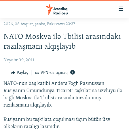
Keçid
linkləri
Əsas
2026, 08 Avqust, şənbə, Bakı vaxtı 23:37
məzmuna
GÜNDƏM
NATO Moskva ilə Tbilisi arasındakı
qayıt
#İZAHLA
Əsas
razılaşmanı alqışlayıb
KORRUPSIOMETR
naviqasiyaya
qayıt
Noyabr 09, 2011
#ƏSLINDƏ
Axtarışa
FƏRQƏ BAX
Paylaş
VPN-siz açmaq
keç
QANUNI DOĞRU
NATO-nun baş katibi Anders Fogh Rasmussen
Rusiyanın Ümumdünya Ticarət Təşkilatına üzvlüyü ilə
ARAŞDIRMA
bağlı Moskva ilə Tbilisi arasında imzalanmış
MULTIMEDIA
razılaşmanı alqışlayıb.
RADIO ARXIV
VIDEO
Rusiyanın bu təşkilata qoşulması üçün bütün üzv
HAQQIMIZDA
FOTOQALEREYA
OXU ZALI
ölkələrin razılığı lazımdır.