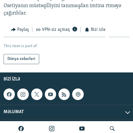
Osetiyanın müstəqilliyini tanımaqdan imtina rtməyə
çağırıblar.
Paylaş
VPN-siz açmaq
Bizi izlə
This item is part of
Dünya xəbərləri
BIZI IZLƏ
MƏLUMAT
AzadlıqRadiosu © 2026 Inc. | Bütün hüquqlar qorunur