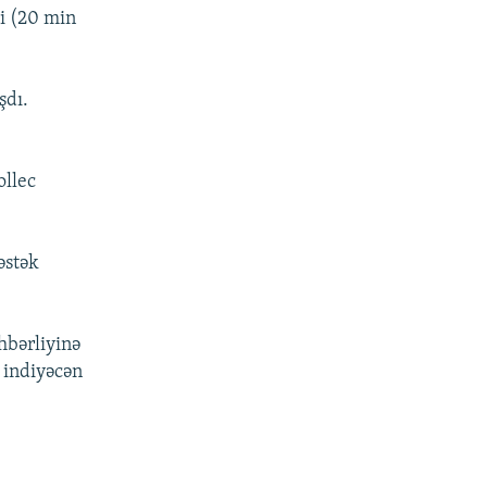
di (20 min
şdı.
ollec
əstək
hbərliyinə
 indiyəcən