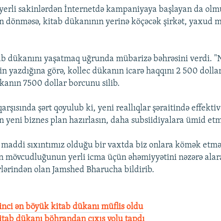
erli sakinlərdən İnternetdə kampaniyaya başlayan da olmu
ən dönməsə, kitab dükanının yerinə köçəcək şirkət, yaxud 
ab dükanını yaşatmaq uğrunda mübarizə bəhrəsini verdi. 
in yazdığına görə, kollec dükanın icarə haqqını 2 500 doll
ükanın 7500 dollar borcunu silib.
ısında şərt qoyulub ki, yeni reallıqlar şəraitində effektiv
 yeni biznes plan hazırlasın, daha subsiidiyalara ümid etm
maddi sıxıntımız olduğu bir vaxtda biz onlara kömək etmə
ın mövcudluğunun yerli icma üçün əhəmiyyətini nəzərə alar
rlərindən olan Jamshed Bharucha bildirib.
nci ən böyük kitab dükanı müflis oldu
kitab dükanı böhrandan çıxış yolu tapdı