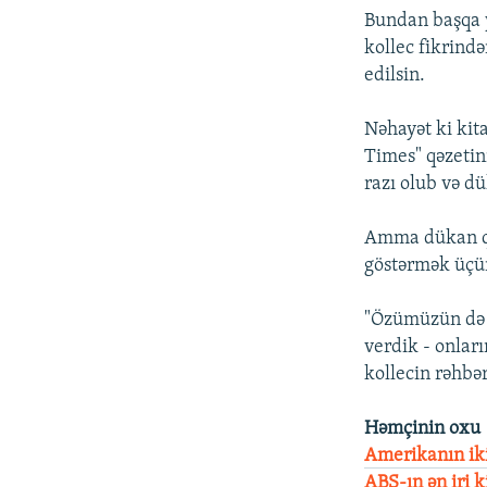
Bundan başqa y
kollec fikrind
edilsin.
Nəhayət ki kit
Times" qəzetin
razı olub və d
Amma dükan qarş
göstərmək üçün
"Özümüzün də 
verdik - onlar
kollecin rəhbə
Həmçinin oxu
Amerikanın iki
ABŞ-ın ən iri 