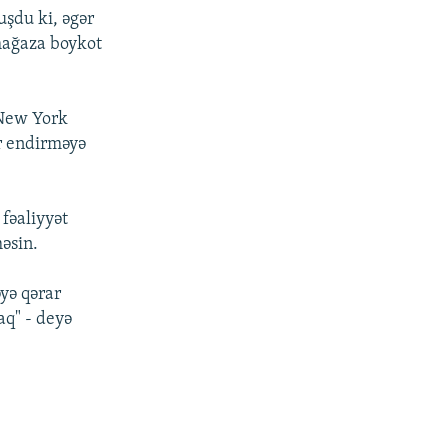
şdu ki, əgər
mağaza boykot
"New York
ar endirməyə
 fəaliyyət
əsin.
yə qərar
aq" - deyə