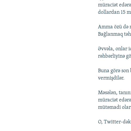
müraciət edərək
dollardan 15 m
Amma özü də ma
Bağlanmaq təhl
Əvvəla, onlar i
rəhbərliyinə g
Buna görə son b
vermişdilər.
Məsələn, tanın
müraciət edərə
mütəmadi olara
O, Twitter-dək