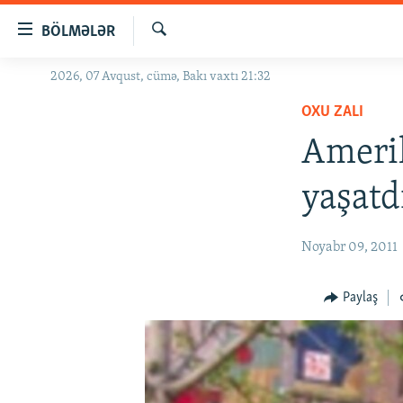
Keçid
BÖLMƏLƏR
linkləri
Axtar
Əsas
2026, 07 Avqust, cümə, Bakı vaxtı 21:32
GÜNDƏM
məzmuna
OXU ZALI
#İZAHLA
qayıt
Əsas
Amerik
KORRUPSIOMETR
naviqasiyaya
#ƏSLINDƏ
qayıt
yaşatd
Axtarışa
FƏRQƏ BAX
keç
QANUNI DOĞRU
Noyabr 09, 2011
ARAŞDIRMA
Paylaş
MULTIMEDIA
RADIO ARXIV
VIDEO
HAQQIMIZDA
FOTOQALEREYA
OXU ZALI