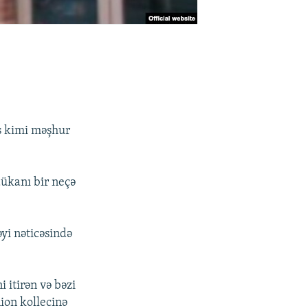
s kimi məşhur
ükanı bir neçə
yi nəticəsində
 itirən və bəzi
ion kollecinə