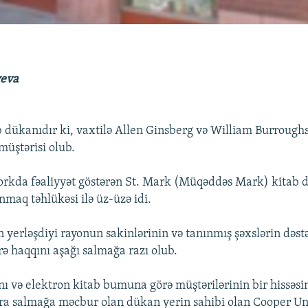
yeva
 dükanıdır ki, vaxtilə Allen Ginsberg və William Burrough
müştərisi olub.
orkda fəaliyyət göstərən St. Mark (Müqəddəs Mark) kitab d
anmaq təhlükəsi ilə üz-üzə idi.
erləşdiyi rayonun sakinlərinin və tanınmış şəxslərin dəstə
rə haqqını aşağı salmağa razı olub.
ı və elektron kitab bumuna görə müştərilərinin bir hissəsini
isara salmağa məcbur olan dükan yerin sahibi olan Cooper Un