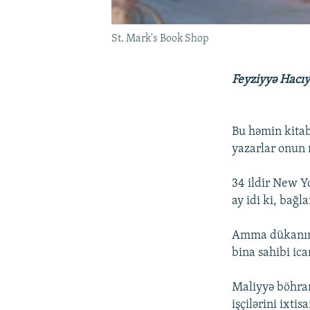
St. Mark's Book Shop
Feyziyyə Hacı
Bu həmin kitab
yazarlar onun 
34 ildir New Y
ay idi ki, bağl
Amma dükanın y
bina sahibi ica
Maliyyə böhran
işçilərini ixt