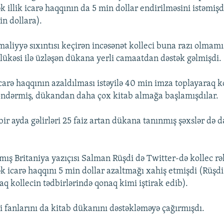
 illik icarə haqqının da 5 min dollar endirilməsini istəmiş
in dollara).
liyyə sıxıntısı keçirən incəsənət kolleci buna razı olmamı
ükəsi ilə üzləşən dükana yerli camaatdan dəstək gəlmişdi.
carə haqqının azaldılması istəyilə 40 min imza toplayaraq k
öndərmiş, dükandan daha çox kitab almağa başlamışdılar.
ir ayda gəlirləri 25 faiz artan dükana tanınmış şəxslər də d
mış Britaniya yazıçısı Salman Rüşdi də Twitter-də kollec rə
k icarə haqqını 5 min dollar azaltmağı xahiş etmişdi (Rüşdi
q kollecin tədbirlərində qonaq kimi iştirak edib).
i fanlarını da kitab dükanını dəstəkləməyə çağırmışdı.