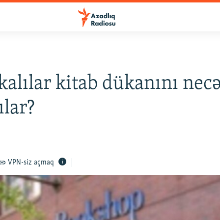
alılar kitab dükanını nec
ılar?
VPN-siz açmaq