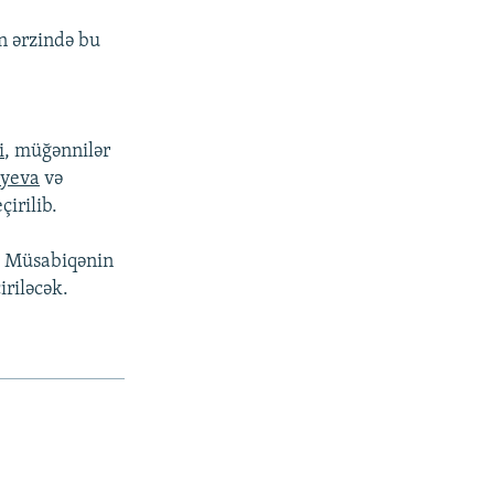
ün ərzində bu
i
, müğənnilər
iyeva
və
irilib.
. Müsabiqənin
iriləcək.