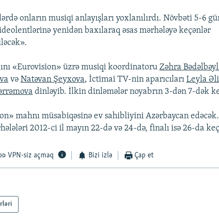
ərdə onların musiqi anlayışları yoxlanılırdı. Növbəti 5-6 g
 videolentlərinə yenidən baxılaraq əsas mərhələyə keçənlər
ləcək».
alını «Eurovision» üzrə musiqi koordinatoru
Zəhra Bədəlbəyl
va
və
Natəvan Şeyxova
, İctimai TV-nin aparıcıları
Leyla Əl
ərrəmova
dinləyib. İlkin dinləmələr noyabrın 3-dən 7-dək keç
ion» mahnı müsabiqəsinə ev sahibliyini Azərbaycan edəcək
ələləri 2012-ci il mayın 22-də və 24-də, finalı isə 26-da keç
VPN-siz açmaq
Bizi izlə
Çap et
rləri