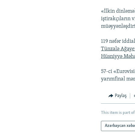
İNFOQRAFIKA
AZƏRBAYCAN ƏDƏBIYYATI KITABXANASI
MISSIYAMIZ
«İlkin dinləməl
KARIKATURA
İSLAM VƏ DEMOKRATIYA
PEŞƏ ETIKASI VƏ JURNALISTIKA
STANDARTLARIMIZ
iştirakçıların
İZ - MƏDƏNIYYƏT PROQRAMI
müəyyənləşdiri
MATERIALLARIMIZDAN ISTIFADƏ
AZADLIQRADIOSU MOBIL TELEFONUNUZDA
119 nəfər iddi
Tünzalə Ağaye
BIZIMLƏ ƏLAQƏ
Hüsniyyə Məh
XƏBƏR BÜLLETENLƏRIMIZ
57-ci «Eurovis
yarımfinal mərh
Paylaş
This item is part of
Azərbaycan xəbə