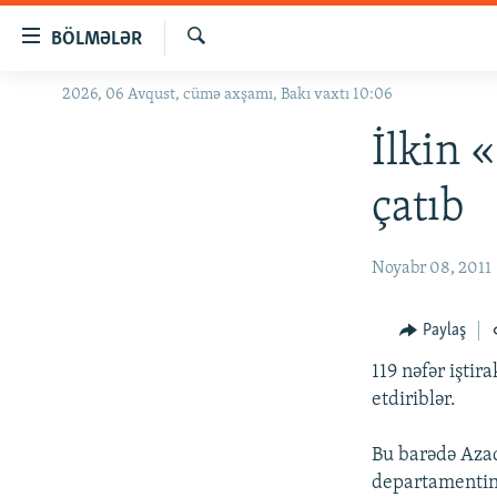
Keçid
BÖLMƏLƏR
linkləri
Axtar
Əsas
2026, 06 Avqust, cümə axşamı, Bakı vaxtı 10:06
GÜNDƏM
məzmuna
#İZAHLA
İlkin 
qayıt
Əsas
KORRUPSIOMETR
çatıb
naviqasiyaya
#ƏSLINDƏ
qayıt
Axtarışa
FƏRQƏ BAX
Noyabr 08, 2011
keç
QANUNI DOĞRU
Paylaş
ARAŞDIRMA
119 nəfər iştir
MULTIMEDIA
etdiriblər.
RADIO ARXIV
VIDEO
Bu barədə Azad
HAQQIMIZDA
FOTOQALEREYA
OXU ZALI
departamentin