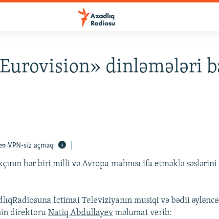
«Eurovision» dinləmələri b
VPN-siz açmaq
akçının hər biri milli və Avropa mahnısı ifa etməklə səslərin
lıqRadiosuna İctimai Televiziyanın musiqi və bədii əyləncəli
in direktoru
Natiq Abdullayev
məlumat verib: