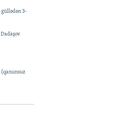
 güllədən 3-
r Dadaşov
i (qanunsuz