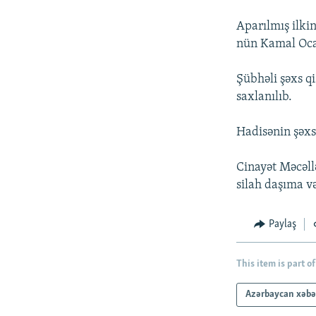
İNFOQRAFIKA
AZƏRBAYCAN ƏDƏBIYYATI KITABXANASI
MISSIYAMIZ
Aparılmış ilki
KARIKATURA
İSLAM VƏ DEMOKRATIYA
PEŞƏ ETIKASI VƏ JURNALISTIKA
STANDARTLARIMIZ
nün Kamal Oca
İZ - MƏDƏNIYYƏT PROQRAMI
MATERIALLARIMIZDAN ISTIFADƏ
Şübhəli şəxs q
AZADLIQRADIOSU MOBIL TELEFONUNUZDA
saxlanılıb.
BIZIMLƏ ƏLAQƏ
Hadisənin şəxsi
XƏBƏR BÜLLETENLƏRIMIZ
Cinayət Məcəll
silah daşıma və
Paylaş
This item is part of
Azərbaycan xəbə