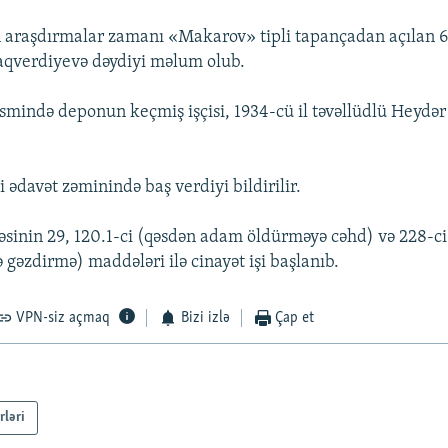
n araşdırmalar zamanı «Makarov» tipli tapançadan açılan 6
qverdiyevə dəydiyi məlum olub.
ismində deponun keçmiş işçisi, 1934-cü il təvəllüdlü Heydə
 ədavət zəminində baş verdiyi bildirilir.
əsinin 29, 120.1-ci (qəsdən adam öldürməyə cəhd) və 228-c
 gəzdirmə) maddələri ilə cinayət işi başlanıb.
VPN-siz açmaq
Bizi izlə
Çap et
rləri