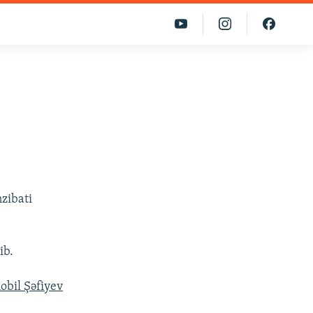
zibati
ib.
obil Şəfiyev