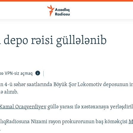
 depo rəisi güllələnib
VPN-siz açmaq
n 4-ü səhər saatlarında Böyük Şor Lokomotiv deposunun in
ə alınıb.
Kamal Ocaqverdiyev
güllə yarası ilə xəstəxanaya yerləşdiril
lıqRadiosuna Nizami rayon prokurorunun baş köməkçisi
M
.