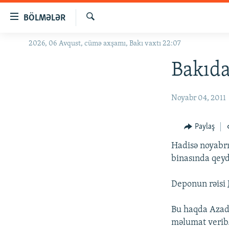
Keçid
BÖLMƏLƏR
linkləri
Axtar
Əsas
2026, 06 Avqust, cümə axşamı, Bakı vaxtı 22:07
GÜNDƏM
məzmuna
#İZAHLA
Bakıda
qayıt
Əsas
KORRUPSIOMETR
naviqasiyaya
Noyabr 04, 2011
#ƏSLINDƏ
qayıt
Axtarışa
FƏRQƏ BAX
Paylaş
keç
QANUNI DOĞRU
Hadisə noyabrı
ARAŞDIRMA
binasında qeyd
MULTIMEDIA
Deponun rəisi
RADIO ARXIV
VIDEO
Bu haqda Azad
HAQQIMIZDA
FOTOQALEREYA
OXU ZALI
məlumat verib