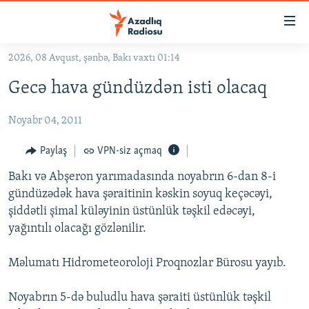
Keçid
linkləri
Əsas
2026, 08 Avqust, şənbə, Bakı vaxtı 01:14
məzmuna
GÜNDƏM
Gecə hava gündüzdən isti olacaq
qayıt
#İZAHLA
Əsas
Noyabr 04, 2011
KORRUPSIOMETR
naviqasiyaya
qayıt
#ƏSLINDƏ
Paylaş
VPN-siz açmaq
Axtarışa
FƏRQƏ BAX
keç
Bakı və Abşeron yarımadasında noyabrın 6-dan 8-i
gündüzədək hava şəraitinin kəskin soyuq keçəcəyi,
QANUNI DOĞRU
şiddətli şimal küləyinin üstünlük təşkil edəcəyi,
ARAŞDIRMA
yağıntılı olacağı gözlənilir.
MULTIMEDIA
Məlumatı Hidrometeoroloji Proqnozlar Bürosu yayıb.
RADIO ARXIV
VIDEO
HAQQIMIZDA
Noyabrın 5-də buludlu hava şəraiti üstünlük təşkil
FOTOQALEREYA
OXU ZALI