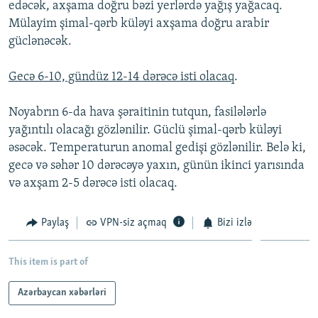
edəcək, axşama doğru bəzi yerlərdə yağış yağacaq.
İNFOQRAFIKA
AZƏRBAYCAN ƏDƏBIYYATI KITABXANASI
MISSIYAMIZ
Mülayim şimal-qərb küləyi axşama doğru arabir
BIZI IZLƏ
KARIKATURA
İSLAM VƏ DEMOKRATIYA
PEŞƏ ETIKASI VƏ JURNALISTIKA STANDARTLARIMIZ
güclənəcək.
İZ - MƏDƏNIYYƏT PROQRAMI
MATERIALLARIMIZDAN ISTIFADƏ
Gecə 6-10, gündüz 12-14 dərəcə isti olacaq
.
AZADLIQRADIOSU MOBIL TELEFONUNUZDA
RFE/RL-in bütün saytları
Noyabrın 6-da hava şəraitinin tutqun, fasilələrlə
BIZIMLƏ ƏLAQƏ
yağıntılı olacağı gözlənilir. Güclü şimal-qərb küləyi
XƏBƏR BÜLLETENLƏRIMIZ
əsəcək. Temperaturun anomal gedişi gözlənilir. Belə ki,
gecə və səhər 10 dərəcəyə yaxın, günün ikinci yarısında
və axşam 2-5 dərəcə isti olacaq.
Paylaş
VPN-siz açmaq
Bizi izlə
This item is part of
Azərbaycan xəbərləri