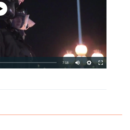
currently available
7:18
EMBED
PAYLAŞ