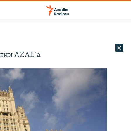
нии AZAL`а