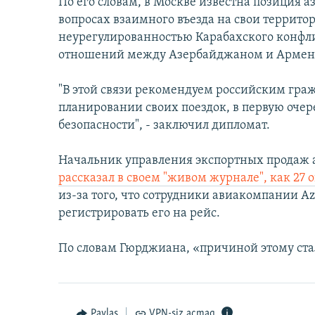
По его словам, в Москве известна позиция 
вопросах взаимного въезда на свои террито
неурегулированностью Карабахского конфл
отношений между Азербайджаном и Армен
"В этой связи рекомендуем российским граж
планировании своих поездок, в первую очер
безопасности", - заключил дипломат.
Начальник управления экспортных продаж 
рассказал в своем "живом журнале", как 27 
из-за того, что сотрудники авиакомпании Aze
регистрировать его на рейс.
По словам Гюрджиана, «причиной этому ста
Paylaş
VPN-siz açmaq