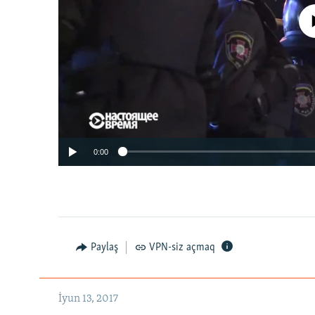
No media source 
0:00
Paylaş
VPN-siz açmaq
İyun 13, 2017