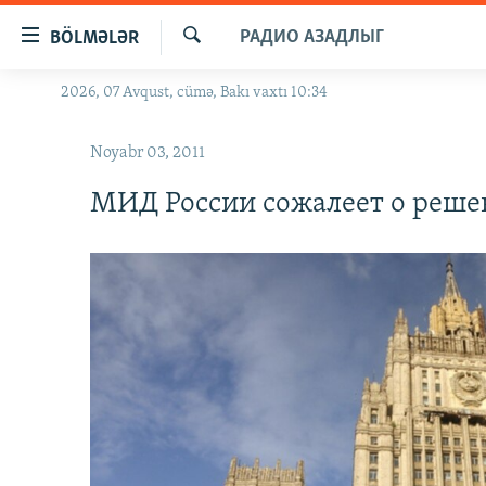
Keçid
РАДИО АЗАДЛЫГ
BÖLMƏLƏR
linkləri
Axtar
Əsas
2026, 07 Avqust, cümə, Bakı vaxtı 10:34
GÜNDƏM
məzmuna
#İZAHLA
qayıt
Noyabr 03, 2011
Əsas
KORRUPSIOMETR
naviqasiyaya
МИД России сожалеет о реше
#ƏSLINDƏ
qayıt
Axtarışa
FƏRQƏ BAX
keç
QANUNI DOĞRU
ARAŞDIRMA
MULTIMEDIA
RADIO ARXIV
VIDEO
HAQQIMIZDA
FOTOQALEREYA
OXU ZALI