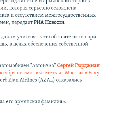
азербайджанской и армянской сторон в
рии, которая серьезно осложнена
икта и отсутствием межгосударственных
ией, передает
РИА Новости
.
данам учитывать это обстоятельство при
едь, в целях обеспечения собственной
автомобилей "АвтоВАЗа"
Сергей Гюрджиан
октября не смог вылететь из Москвы в Баку
rbaijan Airlines (AZAL) отказались
ла его армянская фамилия».