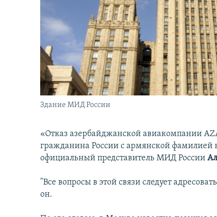
İNFOQRAFIKA
AZƏRBAYCAN ƏDƏBIYYATI KITABXANASI
MISSIYAMIZ
KARIKATURA
İSLAM VƏ DEMOKRATIYA
PEŞƏ ETIKASI VƏ JURNALISTIKA
STANDARTLARIMIZ
İZ - MƏDƏNIYYƏT PROQRAMI
MATERIALLARIMIZDAN ISTIFADƏ
AZADLIQRADIOSU MOBIL TELEFONUNUZDA
BIZIMLƏ ƏLAQƏ
XƏBƏR BÜLLETENLƏRIMIZ
Здание МИД России
«Отказ азербайджанской авиакомпании AZA
гражданина России с армянской фамилией в
официальный представитель МИД России
Ал
"Все вопросы в этой связи следует адресоват
он.