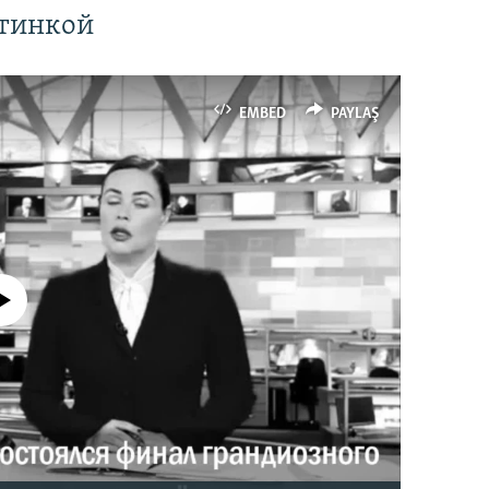
ртинкой
EMBED
PAYLAŞ
currently available