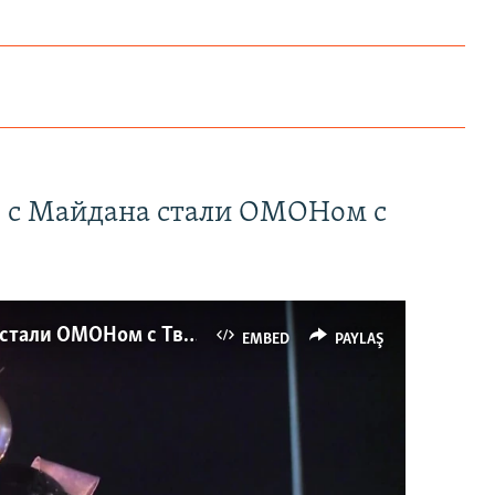
" с Майдана стали ОМОНом с
Как украинские "беркутовцы" с Майдана стали ОМОНом с Тверской
EMBED
PAYLAŞ