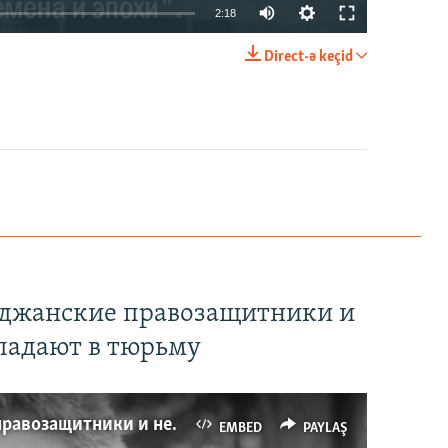
2:18
Direct-ə keçid
EMBED
PAYLAŞ
йджанские правозащитники и
падают в тюрьму
Имидж – все. Почему азербайджанские правозащитники и независимые журналисты попадают в тюрьму
EMBED
PAYLAŞ