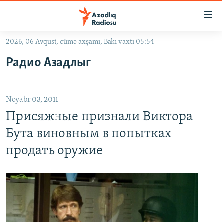
Keçid
linkləri
Əsas
2026, 06 Avqust, cümə axşamı, Bakı vaxtı 05:54
məzmuna
GÜNDƏM
Радио Азадлыг
qayıt
#İZAHLA
Əsas
KORRUPSIOMETR
naviqasiyaya
Noyabr 03, 2011
qayıt
#ƏSLINDƏ
Axtarışa
Присяжные признали Виктора
FƏRQƏ BAX
keç
Бута виновным в попытках
QANUNI DOĞRU
продать оружие
ARAŞDIRMA
MULTIMEDIA
RADIO ARXIV
VIDEO
HAQQIMIZDA
FOTOQALEREYA
OXU ZALI