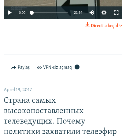
0:00
21:34
Direct-ə keçid
Paylaş
VPN-siz açmaq
Aprel 19, 2017
Страна самых
высокопоставленных
телеведущих. Почему
политики захватили телеэфир