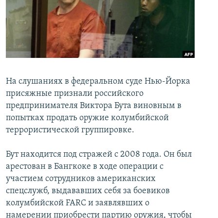
İNFOQRAFIKA
AZƏRBAYCAN ƏDƏBIYYATI KITABXANASI
MISSIYAMIZ
BIZI IZLƏ
KARIKATURA
İSLAM VƏ DEMOKRATIYA
PEŞƏ ETIKASI VƏ JURNALISTIKA STANDARTLARIMIZ
İZ - MƏDƏNIYYƏT PROQRAMI
MATERIALLARIMIZDAN ISTIFADƏ
AZADLIQRADIOSU MOBIL TELEFONUNUZDA
RFE/RL-in bütün saytları
BIZIMLƏ ƏLAQƏ
На слушаниях в федеральном суде Нью-Йорка
присяжные признали российского
XƏBƏR BÜLLETENLƏRIMIZ
предпринимателя Виктора Бута виновным в
попытках продать оружие колумбийской
террористической группировке.
Бут находится под стражей с 2008 года. Он был
арестован в Бангкоке в ходе операции с
участием сотрудников американских
спецслужб, выдававших себя за боевиков
колумбийской FARC и заявлявших о
намерении приобрести партию оружия, чтобы