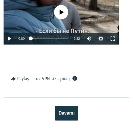
No media source currently available
0:00
2:32
Paylaş
VPN-siz açmaq
Davamı