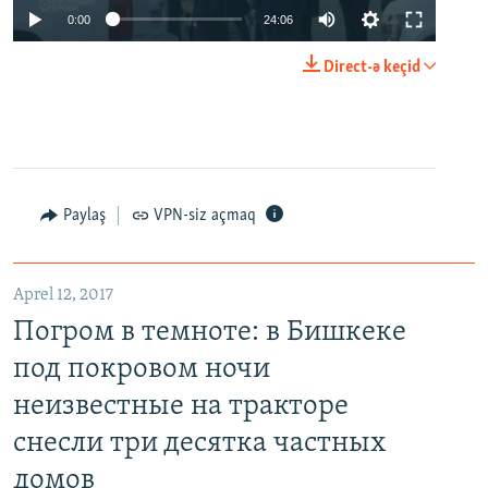
0:00
24:06
Direct-ə keçid
Paylaş
VPN-siz açmaq
Aprel 12, 2017
Погром в темноте: в Бишкеке
под покровом ночи
неизвестные на тракторе
снесли три десятка частных
домов