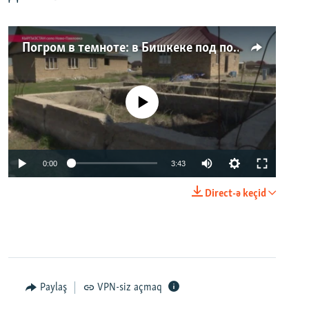
Погром в темноте: в Бишкеке под покровом ночи неизвестные на тракторе снесли три десятка частных домов
No media source currently available
0:00
3:43
Direct-ə keçid
Paylaş
VPN-siz açmaq