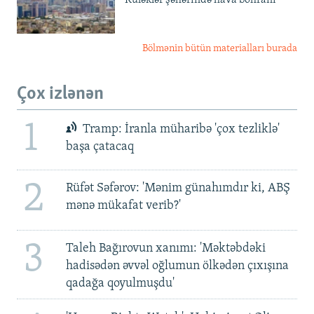
Bölmənin bütün materialları burada
Çox izlənən
1
Tramp: İranla müharibə 'çox tezliklə'
başa çatacaq
2
Rüfət Səfərov: 'Mənim günahımdır ki, ABŞ
mənə mükafat verib?'
3
Taleh Bağırovun xanımı: 'Məktəbdəki
hadisədən əvvəl oğlumun ölkədən çıxışına
qadağa qoyulmuşdu'