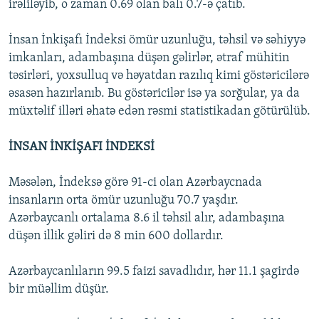
irəliləyib, o zaman 0.69 olan balı 0.7-ə çatıb.
İnsan İnkişafı İndeksi ömür uzunluğu, təhsil və səhiyyə
imkanları, adambaşına düşən gəlirlər, ətraf mühitin
təsirləri, yoxsulluq və həyatdan razılıq kimi göstəricilərə
əsasən hazırlanıb. Bu göstəricilər isə ya sorğular, ya da
müxtəlif illəri əhatə edən rəsmi statistikadan götürülüb.
İNSAN İNKİŞAFI İNDEKSİ
Məsələn, İndeksə görə 91-ci olan Azərbaycnada
insanların orta ömür uzunluğu 70.7 yaşdır.
Azərbaycanlı ortalama 8.6 il təhsil alır, adambaşına
düşən illik gəliri də 8 min 600 dollardır.
Azərbaycanlıların 99.5 faizi savadlıdır, hər 11.1 şagirdə
bir müəllim düşür.