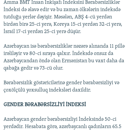
Amma BMT İnsan İnkişafı İndeksini Bərabərsizliklər
İndeksi də əlavə edir və bu zaman ölkələrin indeksdə
tutduğu yerlər dəyişir. Məsələn, ABŞ 4-cü yerdən
birdən birə 25-ci yerə, Koreya 15-ci yerdən 32-ci yerə,
İsrail 17-ci yerdən 25-ci yerə düşür.
Azərbaycan isə bərabərsizliklər nəzərə alınanda 11 pillə
irəliləyir və 80-ci sıraya qalxır. İndeksdə onsuz da
Azərbaycandan öndə olan Ermənistan bu vaxt daha da
qabağa gedir və 73-cü olur.
Bərabərsizlik göstəricilərinə gender bərabərsizliyi və
çoxölçülü yoxsulluq indeksləri daxildir.
GENDER BƏRABƏRSİZLİYİ İNDEKSİ
Azərbaycan gender bərabərsizliyi İndeksində 50-ci
yerdədir. Hesabata görə, azərbaycanlı qadınların 65.5