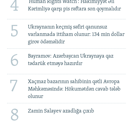
4
'Human Rights Watch': Hakimiyyət Əli
Kərimliyə qarşı pis rəftara son qoymalıdır
5
Ukraynanın keçmiş səfiri qanunsuz
varlanmada ittiham olunur: 134 min dollar
girov ödəməlidir
6
Bayramov: Azərbaycan Ukraynaya qaz
tədarük etməyə hazırdır
7
Xaçmaz bazarının sahibinin qətli Avropa
Məhkəməsində: Hökumətdən cavab tələb
olunur
8
Zamin Salayev azadlığa çıxıb