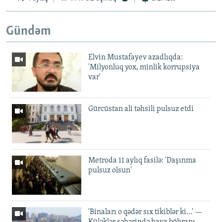
Gündəm
Elvin Mustafayev azadlıqda:
'Milyonluq yox, minlik korrupsiya
var'
Gürcüstan ali təhsili pulsuz etdi
Metroda 11 aylıq fasilə: 'Daşınma
pulsuz olsun'
'Binaları o qədər sıx tikiblər ki...' —
Küləklər şəhərində hava böhranı