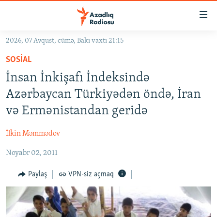
Keçid
linkləri
Əsas
2026, 07 Avqust, cümə, Bakı vaxtı 21:15
məzmuna
GÜNDƏM
SOSIAL
qayıt
#İZAHLA
Əsas
İnsan İnkişafı İndeksində
KORRUPSIOMETR
naviqasiyaya
Azərbaycan Türkiyədən öndə, İran
qayıt
#ƏSLINDƏ
və Ermənistandan geridə
Axtarışa
FƏRQƏ BAX
keç
İlkin Məmmədov
QANUNI DOĞRU
Noyabr 02, 2011
ARAŞDIRMA
MULTIMEDIA
Paylaş
VPN-siz açmaq
RADIO ARXIV
VIDEO
HAQQIMIZDA
FOTOQALEREYA
OXU ZALI