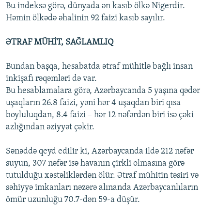
Bu indeksə görə, dünyada ən kasıb ölkə Nigerdir.
Həmin ölkədə əhalinin 92 faizi kasıb sayılır.
ƏTRAF MÜHİT, SAĞLAMLIQ
Bundan başqa, hesabatda ətraf mühitlə bağlı insan
inkişafı rəqəmləri də var.
Bu hesablamalara görə, Azərbaycanda 5 yaşına qədər
uşaqların 26.8 faizi, yəni hər 4 uşaqdan biri qısa
boyluluqdan, 8.4 faizi – hər 12 nəfərdən biri isə çəki
azlığından əziyyət çəkir.
Sənəddə qeyd edilir ki, Azərbaycanda ildə 212 nəfər
suyun, 307 nəfər isə havanın çirkli olmasına görə
tutulduğu xəstəliklərdən ölür. Ətraf mühitin təsiri və
səhiyyə imkanları nəzərə alınanda Azərbaycanlıların
ömür uzunluğu 70.7-dən 59-a düşür.