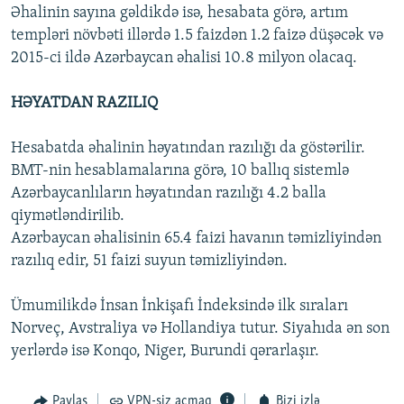
Əhalinin sayına gəldikdə isə, hesabata görə, artım
templəri növbəti illərdə 1.5 faizdən 1.2 faizə düşəcək və
2015-ci ildə Azərbaycan əhalisi 10.8 milyon olacaq.
HƏYATDAN RAZILIQ
Hesabatda əhalinin həyatından razılığı da göstərilir.
BMT-nin hesablamalarına görə, 10 ballıq sistemlə
Azərbaycanlıların həyatından razılığı 4.2 balla
qiymətləndirilib.
Azərbaycan əhalisinin 65.4 faizi havanın təmizliyindən
razılıq edir, 51 faizi suyun təmizliyindən.
Ümumilikdə İnsan İnkişafı İndeksində ilk sıraları
Norveç, Avstraliya və Hollandiya tutur. Siyahıda ən son
yerlərdə isə Konqo, Niger, Burundi qərarlaşır.
Paylaş
VPN-siz açmaq
Bizi izlə