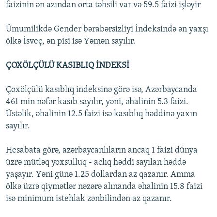
faizinin ən azından orta təhsili var və 59.5 faizi işləyir
Ümumilikdə Gender bərabərsizliyi İndeksində ən yaxşı
ölkə İsveç, ən pisi isə Yəmən sayılır.
ÇOXÖLÇÜLÜ KASIBLIQ İNDEKSİ
Çoxölçülü kasıblıq indeksinə görə isə, Azərbaycanda
461 min nəfər kasıb sayılır, yəni, əhalinin 5.3 faizi.
Üstəlik, əhalinin 12.5 faizi isə kasıblıq həddinə yaxın
sayılır.
Hesabata görə, azərbaycanlıların ancaq 1 faizi dünya
üzrə mütləq yoxsulluq - aclıq həddi sayılan həddə
yaşayır. Yəni günə 1.25 dollardan az qazanır. Amma
ölkə üzrə qiymətlər nəzərə alınanda əhalinin 15.8 faizi
isə minimum istehlak zənbilindən az qazanır.