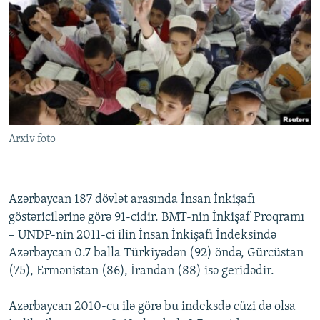
İNFOQRAFIKA
AZƏRBAYCAN ƏDƏBIYYATI KITABXANASI
MISSIYAMIZ
BIZI IZLƏ
KARIKATURA
İSLAM VƏ DEMOKRATIYA
PEŞƏ ETIKASI VƏ JURNALISTIKA STANDARTLARIMIZ
İZ - MƏDƏNIYYƏT PROQRAMI
MATERIALLARIMIZDAN ISTIFADƏ
AZADLIQRADIOSU MOBIL TELEFONUNUZDA
RFE/RL-in bütün saytları
BIZIMLƏ ƏLAQƏ
Arxiv foto
XƏBƏR BÜLLETENLƏRIMIZ
Azərbaycan 187 dövlət arasında İnsan İnkişafı
göstəricilərinə görə 91-cidir. BMT-nin İnkişaf Proqramı
– UNDP-nin 2011-ci ilin İnsan İnkişafı İndeksində
Azərbaycan 0.7 balla Türkiyədən (92) öndə, Gürcüstan
(75), Ermənistan (86), İrandan (88) isə geridədir.
Azərbaycan 2010-cu ilə görə bu indeksdə cüzi də olsa