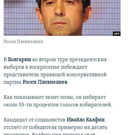
İNFOQRAFIKA
AZƏRBAYCAN ƏDƏBIYYATI KITABXANASI
MISSIYAMIZ
BIZI IZLƏ
KARIKATURA
İSLAM VƏ DEMOKRATIYA
PEŞƏ ETIKASI VƏ JURNALISTIKA STANDARTLARIMIZ
İZ - MƏDƏNIYYƏT PROQRAMI
MATERIALLARIMIZDAN ISTIFADƏ
AZADLIQRADIOSU MOBIL TELEFONUNUZDA
RFE/RL-in bütün saytları
Росен Плевнелиев
BIZIMLƏ ƏLAQƏ
В
Болгарии
во втором туре президентских
XƏBƏR BÜLLETENLƏRIMIZ
выборов в воскресенье побеждает
представитель правящей консервативной
партии
Росен Плевнелиев
.
Как показывают экзит-полы, он набирает
около 55-ти процентов голосов избирателей.
Кандидат от социалистов
Ивайло Калфин
отстаёт от победителя примерно на десять