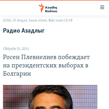
Keçid
linkləri
Əsas
2026, 10 Avqust, bazar ertəsi, Bakı vaxtı 12:58
məzmuna
GÜNDƏM
Радио Азадлыг
qayıt
#İZAHLA
Əsas
KORRUPSIOMETR
naviqasiyaya
Oktyabr 31, 2011
qayıt
#ƏSLINDƏ
Axtarışa
Росен Плевнелиев побеждает
FƏRQƏ BAX
keç
на президентских выборах в
QANUNI DOĞRU
Болгарии
ARAŞDIRMA
MULTIMEDIA
RADIO ARXIV
VIDEO
HAQQIMIZDA
FOTOQALEREYA
OXU ZALI