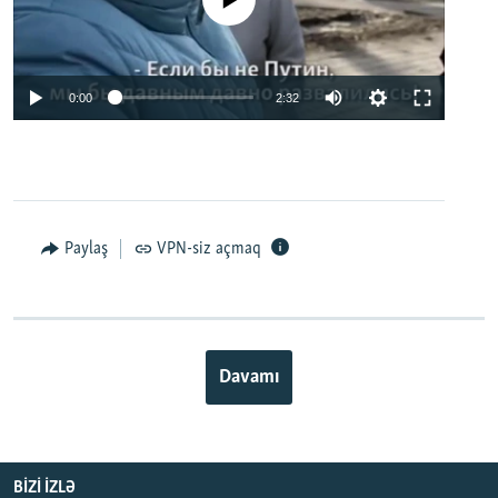
0:00
2:32
Paylaş
VPN-siz açmaq
Davamı
BIZI IZLƏ