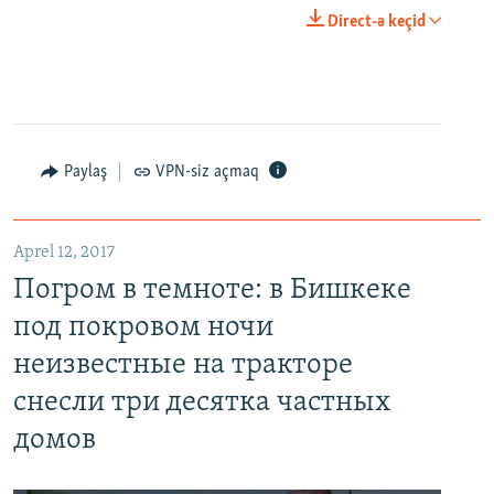
Direct-ə keçid
Paylaş
VPN-siz açmaq
Aprel 12, 2017
Погром в темноте: в Бишкеке
под покровом ночи
неизвестные на тракторе
снесли три десятка частных
домов