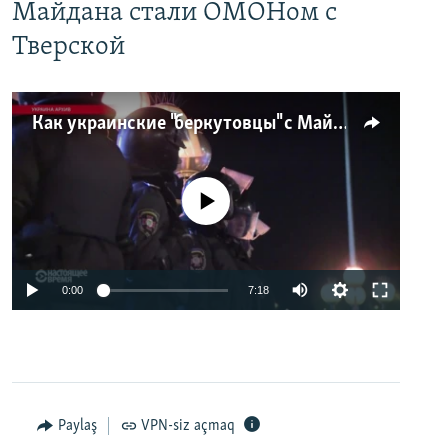
Майдана стали ОМОНом с
Тверской
Как украинские "беркутовцы" с Майдана стали ОМОНом с Тверской
No media source currently available
0:00
7:18
Paylaş
VPN-siz açmaq