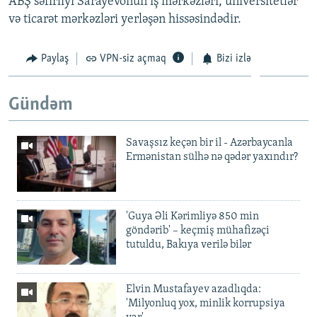
ABŞ səfirliyi Sarayevonun iş mərkəzləri, universitetlər
və ticarət mərkəzləri yerləşən hissəsindədir.
Paylaş
VPN-siz açmaq
Bizi izlə
Gündəm
Savaşsız keçən bir il - Azərbaycanla
Ermənistan sülhə nə qədər yaxındır?
'Guya Əli Kərimliyə 850 min
göndərib' – keçmiş mühafizəçi
tutuldu, Bakıya verilə bilər
Elvin Mustafayev azadlıqda:
'Milyonluq yox, minlik korrupsiya