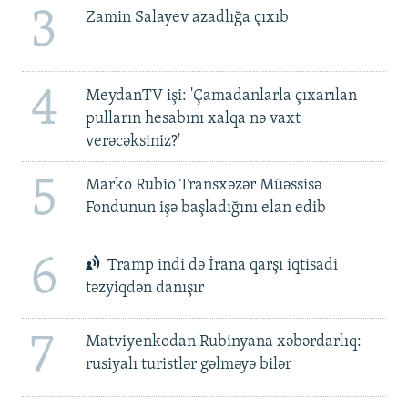
3
Zamin Salayev azadlığa çıxıb
4
MeydanTV işi: 'Çamadanlarla çıxarılan
pulların hesabını xalqa nə vaxt
verəcəksiniz?'
5
Marko Rubio Transxəzər Müəssisə
Fondunun işə başladığını elan edib
6
Tramp indi də İrana qarşı iqtisadi
təzyiqdən danışır
7
Matviyenkodan Rubinyana xəbərdarlıq:
rusiyalı turistlər gəlməyə bilər