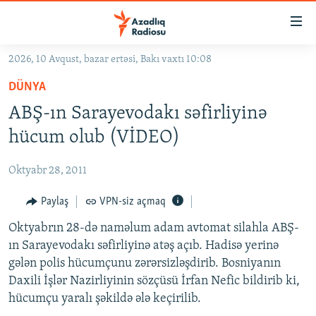
Keçid
linkləri
Əsas
2026, 10 Avqust, bazar ertəsi, Bakı vaxtı 10:08
məzmuna
GÜNDƏM
DÜNYA
qayıt
#İZAHLA
Əsas
ABŞ-ın Sarayevodakı səfirliyinə
KORRUPSIOMETR
naviqasiyaya
hücum olub (VİDEO)
qayıt
#ƏSLINDƏ
Axtarışa
Oktyabr 28, 2011
FƏRQƏ BAX
keç
QANUNI DOĞRU
Paylaş
VPN-siz açmaq
ARAŞDIRMA
Oktyabrın 28-də naməlum adam avtomat silahla ABŞ-
ın Sarayevodakı səfirliyinə atəş açıb. Hadisə yerinə
MULTIMEDIA
gələn polis hücumçunu zərərsizləşdirib. Bosniyanın
RADIO ARXIV
VIDEO
Daxili İşlər Nazirliyinin sözçüsü İrfan Nefic bildirib ki,
hücumçu yaralı şəkildə ələ keçirilib.
HAQQIMIZDA
FOTOQALEREYA
OXU ZALI