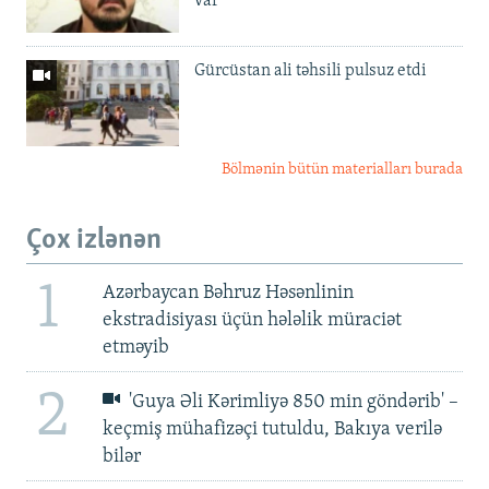
var'
Gürcüstan ali təhsili pulsuz etdi
Bölmənin bütün materialları burada
Çox izlənən
1
Azərbaycan Bəhruz Həsənlinin
ekstradisiyası üçün hələlik müraciət
etməyib
2
'Guya Əli Kərimliyə 850 min göndərib' –
keçmiş mühafizəçi tutuldu, Bakıya verilə
bilər