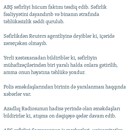
İNFOQRAFIKA
AZƏRBAYCAN ƏDƏBIYYATI KITABXANASI
MISSIYAMIZ
ABŞ səfirliyi hücum faktını təsdiq edib. Səfirlik
BIZI IZLƏ
fəaliyyətini dayandırıb və binanın ətrafında
KARIKATURA
İSLAM VƏ DEMOKRATIYA
PEŞƏ ETIKASI VƏ JURNALISTIKA STANDARTLARIMIZ
təhlükəsizlik səddi qurulub.
İZ - MƏDƏNIYYƏT PROQRAMI
MATERIALLARIMIZDAN ISTIFADƏ
Səfirlikdən Reuters agentliyinə deyiblər ki, içəridə
AZADLIQRADIOSU MOBIL TELEFONUNUZDA
RFE/RL-in bütün saytları
zərərçəkən olmayıb.
BIZIMLƏ ƏLAQƏ
Yerli xəstəxanadan bildiriblər ki, səfirliyin
XƏBƏR BÜLLETENLƏRIMIZ
mühafizəçilərindən biri yaralı halda onlara gətirilib,
amma onun həyatına təhlükə yoxdur.
Polis əməkdaşlarından birinin də yaralanması haqqında
xəbərlər var.
Azadlıq Radiosunun hadisə yerində olan əməkdaşları
bildirirlər ki, atışma on dəqiqəyə qədər davam edib.